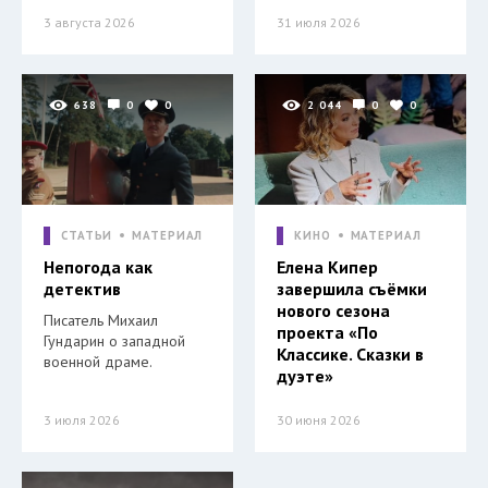
3 августа 2026
31 июля 2026
638
0
0
2 044
0
0
СТАТЬИ
МАТЕРИАЛ
КИНО
МАТЕРИАЛ
Непогода как
Елена Кипер
детектив
завершила съёмки
нового сезона
Писатель Михаил
проекта «По
Гундарин о западной
Классике. Сказки в
военной драме.
дуэте»
3 июля 2026
30 июня 2026