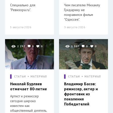
Специально для
Чем писателю Михаилу
"Ревизора.ru".
Гундарину не
понравился фильм
"Одиссея".
5 августа 2026
3 августа 2026
2 297
0
0
1 307
0
0
СТАТЬИ
МАТЕРИАЛ
СТАТЬИ
МАТЕРИАЛ
Николай Бурляев
Владимир Басов:
отмечает 80-летие
режиссер, актер и
фронтовик из
Артист и режиссер
поколения
сегодня широко
Победителей
известен как
общественный деятель.