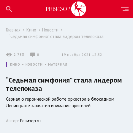
Главная
Кино
Новости
“Седьмая симфония” стала лидером телепоказа
2 733
0
19 ноября 2021 12:32
КИНО
НОВОСТИ
МАТЕРИАЛ
“Седьмая симфония” стала лидером
телепоказа
Сериал о героической работе оркестра в блокадном
Ленинграде захватил внимание зрителей
Автор:
Ревизор.ru