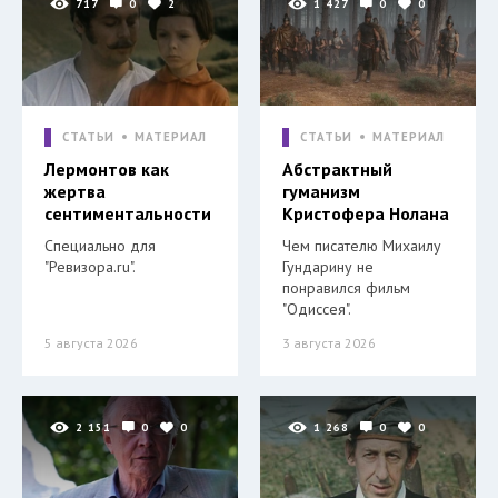
717
0
2
1 427
0
0
СТАТЬИ
МАТЕРИАЛ
СТАТЬИ
МАТЕРИАЛ
Лермонтов как
Абстрактный
жертва
гуманизм
сентиментальности
Кристофера Нолана
Специально для
Чем писателю Михаилу
"Ревизора.ru".
Гундарину не
понравился фильм
"Одиссея".
5 августа 2026
3 августа 2026
2 151
0
0
1 268
0
0