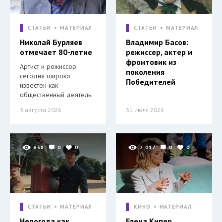
СТАТЬИ
МАТЕРИАЛ
СТАТЬИ
МАТЕРИАЛ
Николай Бурляев
Владимир Басов:
отмечает 80-летие
режиссер, актер и
фронтовик из
Артист и режиссер
поколения
сегодня широко
Победителей
известен как
общественный деятель.
3 августа 2026
31 июля 2026
638
0
0
2 017
0
0
СТАТЬИ
МАТЕРИАЛ
КИНО
МАТЕРИАЛ
Непогода как
Елена Кипер