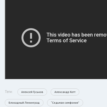
Теги:
Алексей Гуськов
Александр Котт
Блокадный Ленинград
“Седьмая симфония”