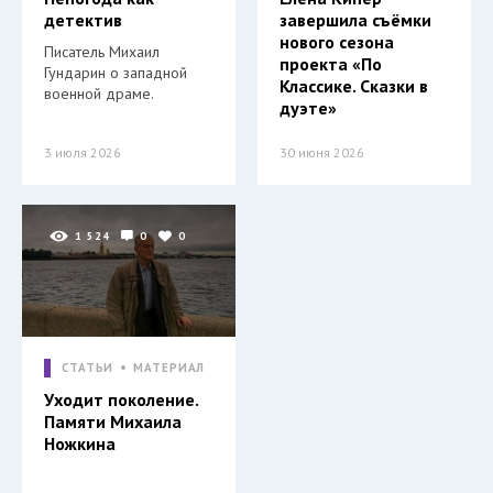
детектив
завершила съёмки
нового сезона
Писатель Михаил
проекта «По
Гундарин о западной
Классике. Сказки в
военной драме.
дуэте»
3 июля 2026
30 июня 2026
1 524
0
0
СТАТЬИ
МАТЕРИАЛ
Уходит поколение.
Памяти Михаила
Ножкина