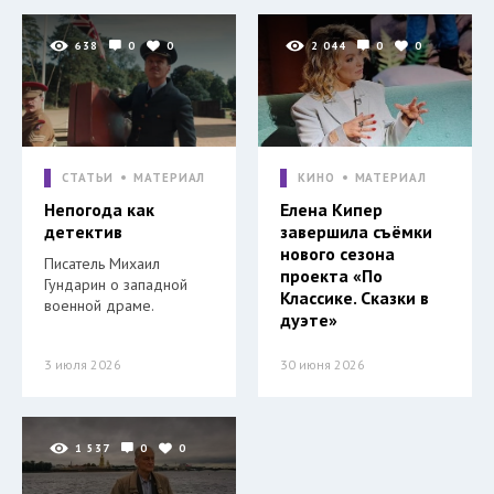
638
0
0
2 044
0
0
СТАТЬИ
МАТЕРИАЛ
КИНО
МАТЕРИАЛ
Непогода как
Елена Кипер
детектив
завершила съёмки
нового сезона
Писатель Михаил
проекта «По
Гундарин о западной
Классике. Сказки в
военной драме.
дуэте»
3 июля 2026
30 июня 2026
1 537
0
0