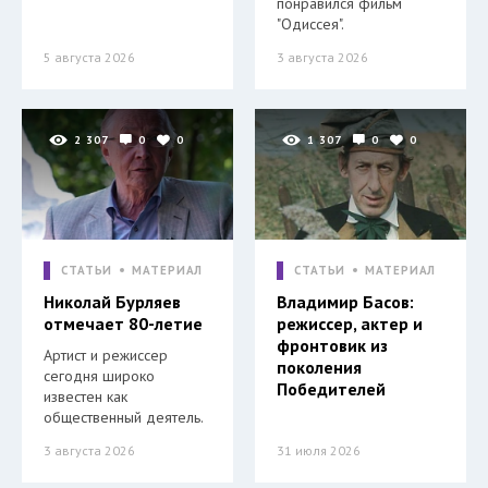
понравился фильм
"Одиссея".
5 августа 2026
3 августа 2026
2 307
0
0
1 307
0
0
СТАТЬИ
МАТЕРИАЛ
СТАТЬИ
МАТЕРИАЛ
Николай Бурляев
Владимир Басов:
отмечает 80-летие
режиссер, актер и
фронтовик из
Артист и режиссер
поколения
сегодня широко
Победителей
известен как
общественный деятель.
3 августа 2026
31 июля 2026