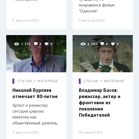
понравился фильм
"Одиссея".
5 августа 2026
3 августа 2026
2 273
0
0
1 283
0
0
СТАТЬИ
МАТЕРИАЛ
СТАТЬИ
МАТЕРИАЛ
Николай Бурляев
Владимир Басов:
отмечает 80-летие
режиссер, актер и
фронтовик из
Артист и режиссер
поколения
сегодня широко
Победителей
известен как
общественный деятель.
3 августа 2026
31 июля 2026