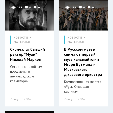
235
0
0
196
0
0
НОВОСТИ
НОВОСТИ
МАТЕРИАЛ
МАТЕРИАЛ
Скончался бывший
В Русском музее
ректор "Мухи"
снимают первый
Николай Марков
музыкальный клип
Игоря Бутмана и
Сегодня с покойным
Московского
прощаются в
джазового оркестра
ленинградском
крематории.
Композиция называется
«Русь. Ожившая
картина».
7 августа 2026
7 августа 2026