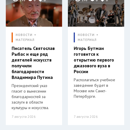
195
0
0
195
0
0
НОВОСТИ
НОВОСТИ
МАТЕРИАЛ
МАТЕРИАЛ
Писатель Святослав
Игорь Бутман
Рыбас и еще ряд
готовится к
деятелей искусств
открытию первого
получили
джазового вуза в
благодарности
России
Владимира Путина
Располагаться учебное
заведение будет в
Президентский указ
Москве или Санкт-
гласит о вынесении
Петербурге.
благодарностей за
заслуги в области
культуры и искусства.
7 августа 2026
7 августа 2026