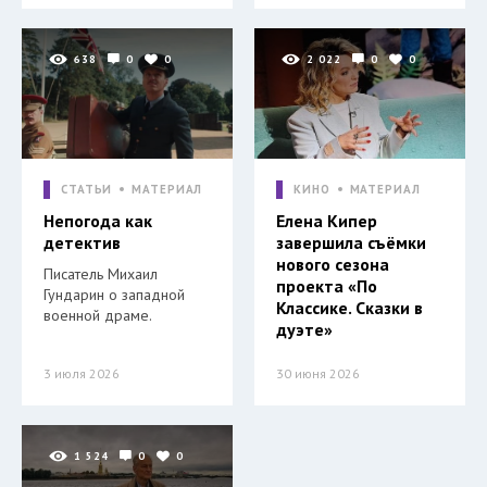
638
0
0
2 022
0
0
СТАТЬИ
МАТЕРИАЛ
КИНО
МАТЕРИАЛ
Непогода как
Елена Кипер
детектив
завершила съёмки
нового сезона
Писатель Михаил
проекта «По
Гундарин о западной
Классике. Сказки в
военной драме.
дуэте»
3 июля 2026
30 июня 2026
1 524
0
0