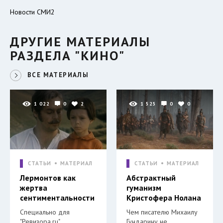
Новости СМИ2
ДРУГИЕ МАТЕРИАЛЫ
РАЗДЕЛА "КИНО"
ВСЕ МАТЕРИАЛЫ
1 022
0
2
1 525
0
0
СТАТЬИ
МАТЕРИАЛ
СТАТЬИ
МАТЕРИАЛ
Лермонтов как
Абстрактный
жертва
гуманизм
сентиментальности
Кристофера Нолана
Специально для
Чем писателю Михаилу
"Ревизора.ru".
Гундарину не