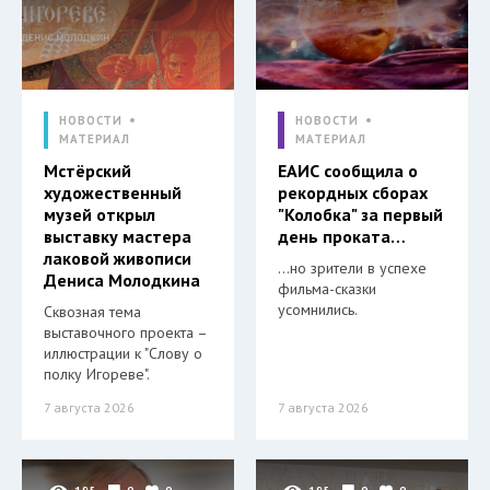
НОВОСТИ
НОВОСТИ
МАТЕРИАЛ
МАТЕРИАЛ
Мстёрский
ЕАИС сообщила о
художественный
рекордных сборах
музей открыл
"Колобка" за первый
выставку мастера
день проката…
лаковой живописи
…но зрители в успехе
Дениса Молодкина
фильма-сказки
усомнились.
Сквозная тема
выставочного проекта –
иллюстрации к "Слову о
полку Игореве".
7 августа 2026
7 августа 2026