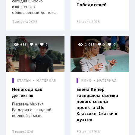
сегодня широко
Победителей
известен как
общественный деятель.
3 августа 2026
31 июля 2026
638
0
0
2 022
0
0
СТАТЬИ
МАТЕРИАЛ
КИНО
МАТЕРИАЛ
Непогода как
Елена Кипер
детектив
завершила съёмки
нового сезона
Писатель Михаил
проекта «По
Гундарин о западной
Классике. Сказки в
военной драме.
дуэте»
3 июля 2026
30 июня 2026