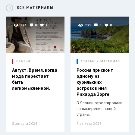
ВСЕ МАТЕРИАЛЫ
926
0
2
231
0
0
СТАТЬИ
СТАТЬИ
МАТЕРИАЛ
Август. Время, когда
Россия присвоит
мода перестает
одному из
быть
курильских
легкомысленной.
островов имя
Рихарда Зорге
В Японии отреагировали
на намерения нашей
страны.
8 августа 2026
7 августа 2026