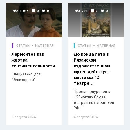
1 015
0
0
291
0
0
СТАТЬИ
МАТЕРИАЛ
СТАТЬИ
МАТЕРИАЛ
Лермонтов как
До конца лета в
жертва
Рязанском
сентиментальности
художественном
музее действует
Специально для
выставка "О
"Ревизора.ru".
театре…"
Проект приурочен к
150-летию Союза
театральных деятелей
РФ.
5 августа 2026
4 августа 2026