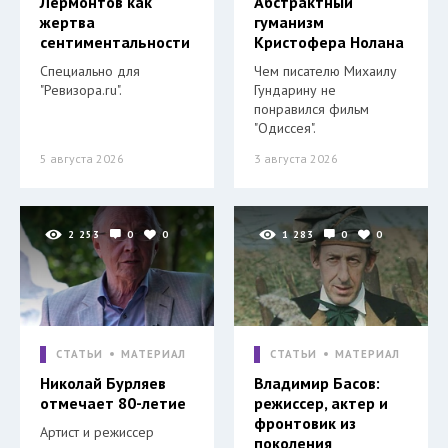
Лермонтов как
Абстрактный
жертва
гуманизм
сентиментальности
Кристофера Нолана
Специально для
Чем писателю Михаилу
"Ревизора.ru".
Гундарину не
понравился фильм
"Одиссея".
5 августа 2026
3 августа 2026
2 253
0
0
1 283
0
0
СТАТЬИ
МАТЕРИАЛ
СТАТЬИ
МАТЕРИАЛ
Николай Бурляев
Владимир Басов:
отмечает 80-летие
режиссер, актер и
фронтовик из
Артист и режиссер
поколения