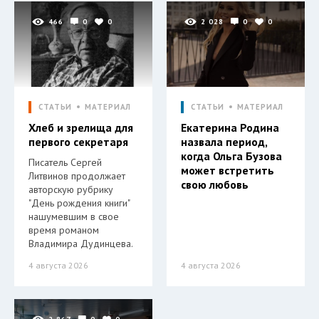
466
0
0
2 028
0
0
СТАТЬИ
МАТЕРИАЛ
СТАТЬИ
МАТЕРИАЛ
Хлеб и зрелища для
Екатерина Родина
первого секретаря
назвала период,
когда Ольга Бузова
Писатель Сергей
может встретить
Литвинов продолжает
свою любовь
авторскую рубрику
"День рождения книги"
нашумевшим в свое
время романом
Владимира Дудинцева.
4 августа 2026
4 августа 2026