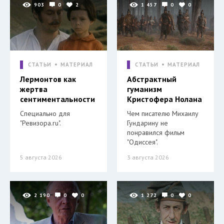
903
0
2
1 457
0
0
СТАТЬИ
МАТЕРИАЛ
СТАТЬИ
МАТЕРИАЛ
Лермонтов как
Абстрактный
жертва
гуманизм
сентиментальности
Кристофера Нолана
Специально для
Чем писателю Михаилу
"Ревизора.ru".
Гундарину не
понравился фильм
"Одиссея".
5 августа 2026
3 августа 2026
2 190
0
0
1 272
0
0