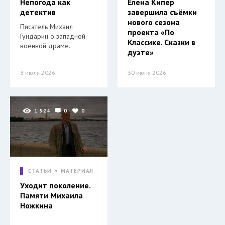
Непогода как
Елена Кипер
детектив
завершила съёмки
нового сезона
Писатель Михаил
проекта «По
Гундарин о западной
Классике. Сказки в
военной драме.
дуэте»
3 июля 2026
30 июня 2026
1 524
0
0
СТАТЬИ
МАТЕРИАЛ
Уходит поколение.
Памяти Михаила
Ножкина