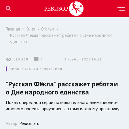
Главная
Кино
Статьи
"Русская Фёкла" расскажет ребятам о Дне народного
единства
123 559
0
3 ноября 2023 16:52
КИНО
СТАТЬИ
МАТЕРИАЛ
"Русская Фёкла" расскажет ребятам
о Дне народного единства
Показ очередной серии познавательного анимационно-
игрового проекта приурочен к этому важному празднику.
Автор:
Ревизор.ru