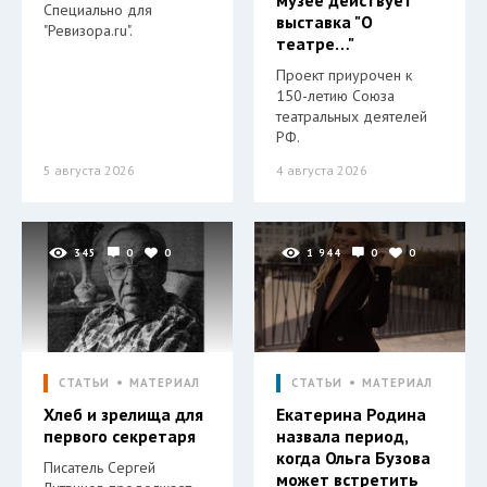
Специально для
выставка "О
"Ревизора.ru".
театре…"
Проект приурочен к
150-летию Союза
театральных деятелей
РФ.
5 августа 2026
4 августа 2026
345
0
0
1 944
0
0
СТАТЬИ
МАТЕРИАЛ
СТАТЬИ
МАТЕРИАЛ
Хлеб и зрелища для
Екатерина Родина
первого секретаря
назвала период,
когда Ольга Бузова
Писатель Сергей
может встретить