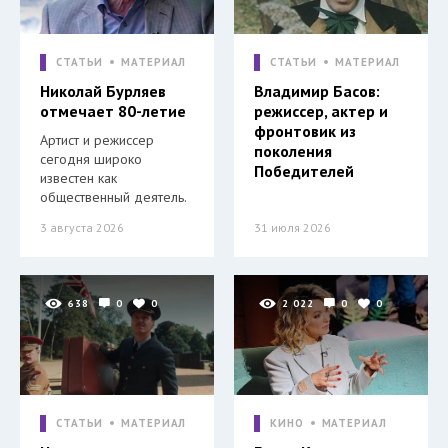
СТАТЬИ
МАТЕРИАЛ
СТАТЬИ
МАТЕРИАЛ
Николай Бурляев
Владимир Басов:
отмечает 80-летие
режиссер, актер и
фронтовик из
Артист и режиссер
поколения
сегодня широко
Победителей
известен как
общественный деятель.
3 августа 2026
31 июля 2026
638
0
0
2 022
0
0
СТАТЬИ
МАТЕРИАЛ
КИНО
МАТЕРИАЛ