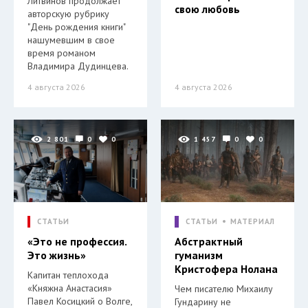
Литвинов продолжает
свою любовь
авторскую рубрику
"День рождения книги"
нашумевшим в свое
время романом
Владимира Дудинцева.
4 августа 2026
4 августа 2026
2 801
0
0
1 457
0
0
СТАТЬИ
СТАТЬИ
МАТЕРИАЛ
«Это не профессия.
Абстрактный
Это жизнь»
гуманизм
Кристофера Нолана
Капитан теплохода
«Княжна Анастасия»
Чем писателю Михаилу
Павел Косицкий о Волге,
Гундарину не