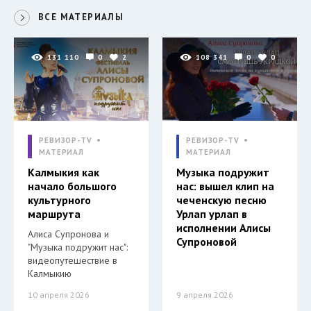
ВСЕ МАТЕРИАЛЫ
131 110
0
2
108 341
0
0
РЕВИЗОР-TV
РЕВИЗОР-TV
МАТЕРИАЛ
МАТЕРИАЛ
Калмыкия как
Музыка подружит
начало большого
нас: вышел клип на
культурного
чеченскую песню
маршрута
Урлап урлап в
исполнении Алисы
Алиса Супронова и
Супроновой
"Музыка подружит нас":
видеопутешествие в
Калмыкию
10 апреля 2026
9 апреля 2026