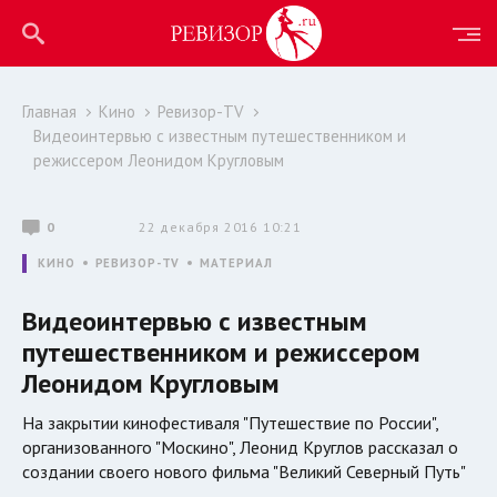
Главная
Кино
Ревизор-TV
Видеоинтервью с известным путешественником и
режиссером Леонидом Кругловым
0
22 декабря 2016 10:21
КИНО
РЕВИЗОР-TV
МАТЕРИАЛ
Видеоинтервью с известным
путешественником и режиссером
Леонидом Кругловым
На закрытии кинофестиваля "Путешествие по России",
организованного "Москино", Леонид Круглов рассказал o
создании своего нового фильма "Великий Северный Путь"