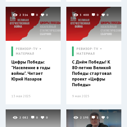
2 316
0
0
5 400
0
0
РЕВИЗОР-TV
РЕВИЗОР-TV
МАТЕРИАЛ
МАТЕРИАЛ
Цифры Победы:
С Днём Победы! К
"Население в годы
80-летию Великой
войны". Читает
Победы стартовал
Юрий Назаров
проект «Цифры
Победы»
13 мая 2025
9 мая 2025
2 082
0
0
2 195
1
0