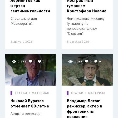
Лермонтов как
Абстрактный
жертва
гуманизм
сентиментальности
Кристофера Нолана
Специально для
Чем писателю Михаилу
"Ревизора.ru".
Гундарину не
понравился фильм
"Одиссея".
5 августа 2026
3 августа 2026
2 151
0
0
1 268
0
0
СТАТЬИ
МАТЕРИАЛ
СТАТЬИ
МАТЕРИАЛ
Николай Бурляев
Владимир Басов:
отмечает 80-летие
режиссер, актер и
фронтовик из
Артист и режиссер
поколения