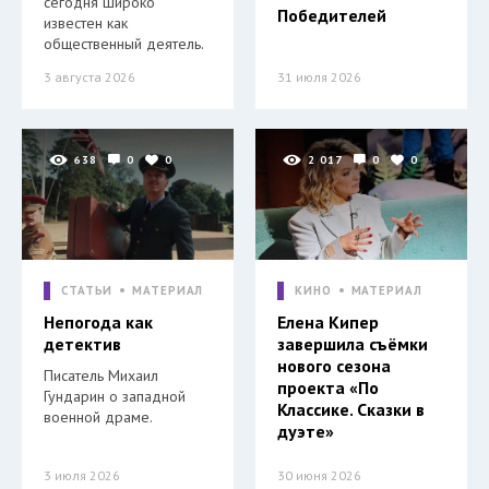
сегодня широко
Победителей
известен как
общественный деятель.
3 августа 2026
31 июля 2026
638
0
0
2 017
0
0
СТАТЬИ
МАТЕРИАЛ
КИНО
МАТЕРИАЛ
Непогода как
Елена Кипер
детектив
завершила съёмки
нового сезона
Писатель Михаил
проекта «По
Гундарин о западной
Классике. Сказки в
военной драме.
дуэте»
3 июля 2026
30 июня 2026