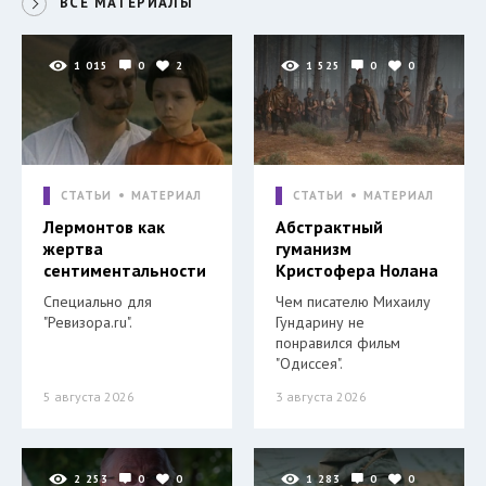
ВСЕ МАТЕРИАЛЫ
1 015
0
2
1 525
0
0
СТАТЬИ
МАТЕРИАЛ
СТАТЬИ
МАТЕРИАЛ
Лермонтов как
Абстрактный
жертва
гуманизм
сентиментальности
Кристофера Нолана
Специально для
Чем писателю Михаилу
"Ревизора.ru".
Гундарину не
понравился фильм
"Одиссея".
5 августа 2026
3 августа 2026
2 253
0
0
1 283
0
0