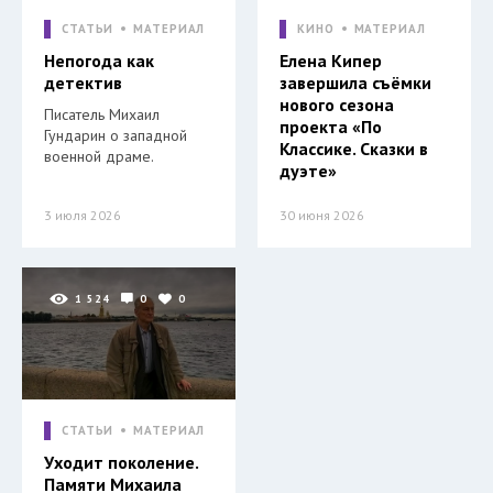
СТАТЬИ
МАТЕРИАЛ
КИНО
МАТЕРИАЛ
Непогода как
Елена Кипер
детектив
завершила съёмки
нового сезона
Писатель Михаил
проекта «По
Гундарин о западной
Классике. Сказки в
военной драме.
дуэте»
3 июля 2026
30 июня 2026
1 524
0
0
СТАТЬИ
МАТЕРИАЛ
Уходит поколение.
Памяти Михаила