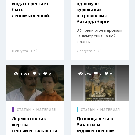
мода перестает
одному из
быть
курильских
легкомысленной.
островов имя
Рихарда Зорге
В Японии отреагировали
на намерения нашей
страны.
8 августа 2026
7 августа 2026
1 015
0
0
291
0
0
СТАТЬИ
МАТЕРИАЛ
СТАТЬИ
МАТЕРИАЛ
Лермонтов как
До конца лета в
жертва
Рязанском
сентиментальности
художественном