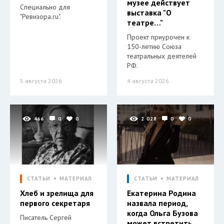
музее действует
Специально для
выставка "О
"Ревизора.ru".
театре…"
Проект приурочен к
150-летию Союза
театральных деятелей
РФ.
5 августа 2026
4 августа 2026
466
0
0
2 028
0
0
СТАТЬИ
МАТЕРИАЛ
СТАТЬИ
МАТЕРИАЛ
Хлеб и зрелища для
Екатерина Родина
первого секретаря
назвала период,
когда Ольга Бузова
Писатель Сергей
может встретить