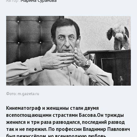
Автор:
Марина Суранова
Фото: m.gazeta.ru
Кинематограф и женщины стали двумя
всепоглощающими страстями Басова.Он трижды
женился и три раза разводился, последний развод
так и не пережил. По профессии Владимир Павлович
был режиссёром, но всенародную любовь