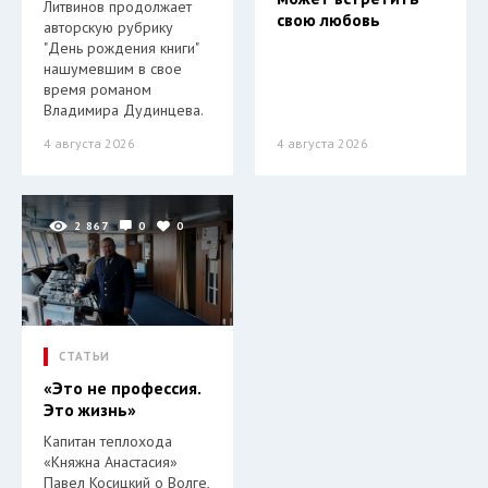
Литвинов продолжает
свою любовь
авторскую рубрику
"День рождения книги"
нашумевшим в свое
время романом
Владимира Дудинцева.
4 августа 2026
4 августа 2026
2 867
0
0
СТАТЬИ
«Это не профессия.
Это жизнь»
Капитан теплохода
«Княжна Анастасия»
Павел Косицкий о Волге,