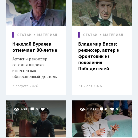
СТАТЬИ
МАТЕРИАЛ
СТАТЬИ
МАТЕРИАЛ
Николай Бурляев
Владимир Басов:
отмечает 80-летие
режиссер, актер и
фронтовик из
Артист и режиссер
поколения
сегодня широко
Победителей
известен как
общественный деятель.
3 августа 2026
31 июля 2026
638
0
0
2 022
0
0