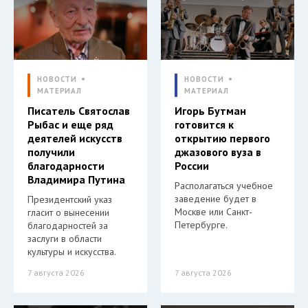
НОВОСТИ
НОВОСТИ
МАТЕРИАЛ
МАТЕРИАЛ
Писатель Святослав
Игорь Бутман
Рыбас и еще ряд
готовится к
деятелей искусств
открытию первого
получили
джазового вуза в
благодарности
России
Владимира Путина
Располагаться учебное
заведение будет в
Президентский указ
Москве или Санкт-
гласит о вынесении
Петербурге.
благодарностей за
заслуги в области
культуры и искусства.
7 августа 2026
7 августа 2026