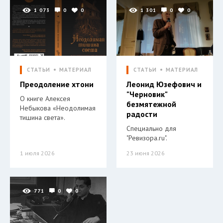
1 073
0
0
1 301
0
0
СТАТЬИ
МАТЕРИАЛ
СТАТЬИ
МАТЕРИАЛ
Преодоление хтони
Леонид Юзефович и
"Черновик"
О книге Алексея
безмятежной
Небыкова «Неодолимая
радости
тишина света».
Специально для
"Ревизора.ru".
1 июля 2026
23 июня 2026
771
0
0