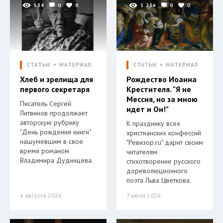
534
0
0
1 236
0
0
СТАТЬИ
МАТЕРИАЛ
СТАТЬИ
МАТЕРИАЛ
Хлеб и зрелища для
Рождество Иоанна
первого секретаря
Крестителя. "Я не
Мессия, но за мною
Писатель Сергей
идет и Он!"
Литвинов продолжает
авторскую рубрику
К празднику всех
"День рождения книги"
христианских конфессий
нашумевшим в свое
"Ревизор.ru" дарит своим
время романом
читателям
Владимира Дудинцева.
стихотворение русского
дореволюционного
поэта Льва Цветкова.
4 августа 2026
7 июля 2026