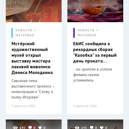
НОВОСТИ
НОВОСТИ
МАТЕРИАЛ
МАТЕРИАЛ
Мстёрский
ЕАИС сообщила о
художественный
рекордных сборах
музей открыл
"Колобка" за первый
выставку мастера
день проката…
лаковой живописи
…но зрители в успехе
Дениса Молодкина
фильма-сказки
усомнились.
Сквозная тема
выставочного проекта –
иллюстрации к "Слову о
полку Игореве".
7 августа 2026
7 августа 2026
195
0
0
195
0
0