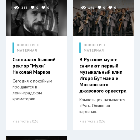
235
0
0
196
0
0
НОВОСТИ
НОВОСТИ
МАТЕРИАЛ
МАТЕРИАЛ
Скончался бывший
В Русском музее
ректор "Мухи"
снимают первый
Николай Марков
музыкальный клип
Игоря Бутмана и
Сегодня с покойным
Московского
прощаются в
джазового оркестра
ленинградском
крематории.
Композиция называется
«Русь. Ожившая
картина».
7 августа 2026
7 августа 2026