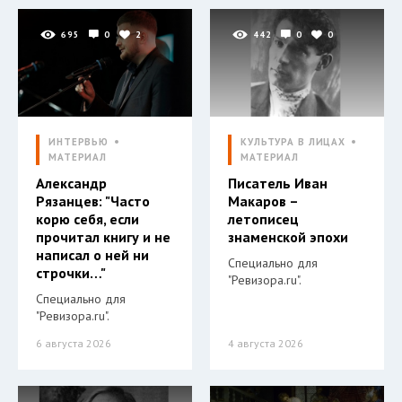
695
0
2
442
0
0
ИНТЕРВЬЮ
КУЛЬТУРА В ЛИЦАХ
МАТЕРИАЛ
МАТЕРИАЛ
Александр
Писатель Иван
Рязанцев: "Часто
Макаров –
корю себя, если
летописец
прочитал книгу и не
знаменской эпохи
написал о ней ни
Специально для
строчки…"
"Ревизора.ru".
Специально для
"Ревизора.ru".
6 августа 2026
4 августа 2026