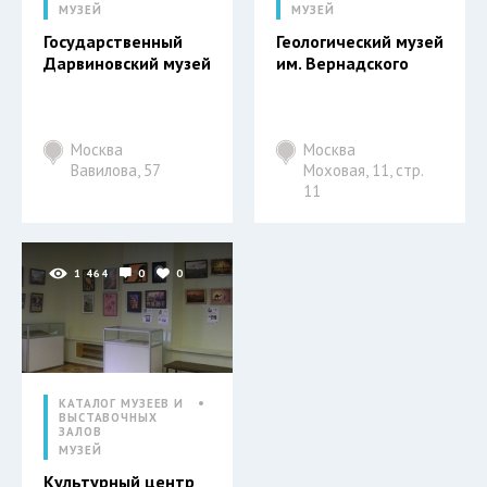
МУЗЕЙ
МУЗЕЙ
Государственный
Геологический музей
Дарвиновский музей
им. Вернадского
Москва
Москва
Вавилова, 57
Моховая, 11, стр.
11
1 464
0
0
КАТАЛОГ МУЗЕЕВ И
ВЫСТАВОЧНЫХ
ЗАЛОВ
МУЗЕЙ
Культурный центр