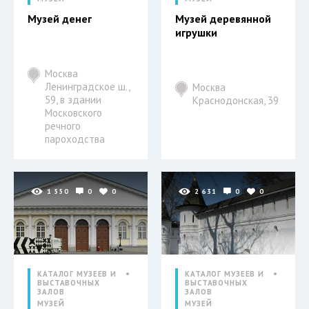
Музей денег
Музей деревянной
игрушки
Москва
Ленинградское ш.,
Москва
59, в здании
Краснодонская, 39
Московского
речного
пароходства
1 550
0
0
2 631
0
0
КАТАЛОГ МУЗЕЕВ И
КАТАЛОГ МУЗЕЕВ И
ВЫСТАВОЧНЫХ
ВЫСТАВОЧНЫХ
ЗАЛОВ
ЗАЛОВ
МУЗЕЙ
МУЗЕЙ