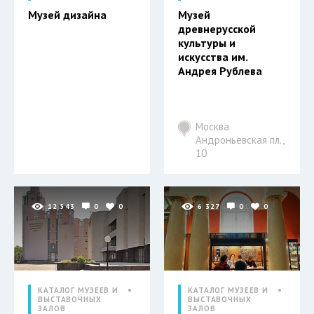
Музей дизайна
Музей
древнерусской
культуры и
искусства им.
Андрея Рублева
Москва
Андроньевская пл.,
10
12 543
0
0
6 327
0
0
КАТАЛОГ МУЗЕЕВ И
КАТАЛОГ МУЗЕЕВ И
ВЫСТАВОЧНЫХ
ВЫСТАВОЧНЫХ
ЗАЛОВ
ЗАЛОВ