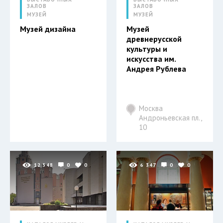
ЗАЛОВ
ЗАЛОВ
МУЗЕЙ
МУЗЕЙ
Музей дизайна
Музей
древнерусской
культуры и
искусства им.
Андрея Рублева
Москва
Андроньевская пл.,
10
12 548
0
0
6 347
0
0