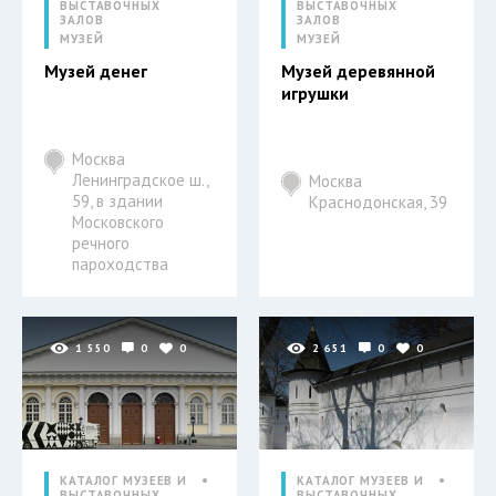
ВЫСТАВОЧНЫХ
ВЫСТАВОЧНЫХ
ЗАЛОВ
ЗАЛОВ
МУЗЕЙ
МУЗЕЙ
Музей денег
Музей деревянной
игрушки
Москва
Ленинградское ш.,
Москва
59, в здании
Краснодонская, 39
Московского
речного
пароходства
1 550
0
0
2 651
0
0
КАТАЛОГ МУЗЕЕВ И
КАТАЛОГ МУЗЕЕВ И
ВЫСТАВОЧНЫХ
ВЫСТАВОЧНЫХ