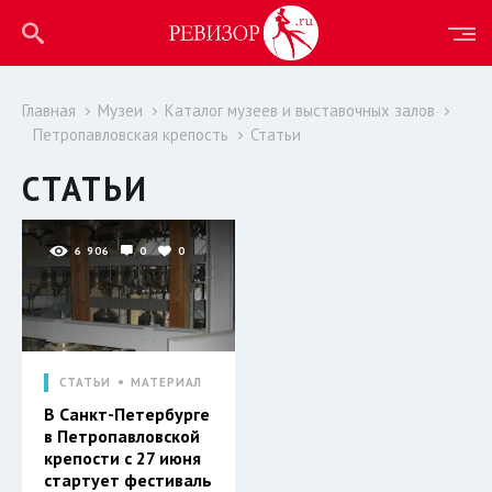
Главная
Музеи
Каталог музеев и выставочных залов
Петропавловская крепость
Статьи
СТАТЬИ
6 906
0
0
СТАТЬИ
МАТЕРИАЛ
В Санкт-Петербурге
в Петропавловской
крепости с 27 июня
стартует фестиваль