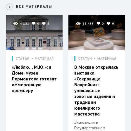
ВСЕ МАТЕРИАЛЫ
4 121
0
2
22 499
0
0
СТАТЬИ
МАТЕРИАЛ
СТАТЬИ
МАТЕРИАЛ
«Люблю… М.Ю.»: в
В Москве открылась
Доме-музее
выставка
Лермонтова готовят
«Сокровища
иммерсивную
Бахрейна»:
премьеру
уникальные
золотые изделия и
традиции
ювелирного
мастерства
Экспозиция в
Государственном