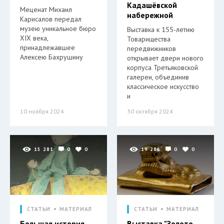
Кадашёвской
Меценат Михаил
набережной
Карисалов передал
музею уникальное бюро
Выставка к 155-летию
XIX века,
Товарищества
принадлежавшее
передвижников
Алексею Бахрушину
открывает двери нового
корпуса Третьяковской
галереи, объединив
классическое искусство
и
10 ноября 2024
30 октября 2024
15 281
0
0
19 286
0
0
СТАТЬИ
МАТЕРИАЛ
СТАТЬИ
МАТЕРИАЛ
Большая история
Выставка "Золото