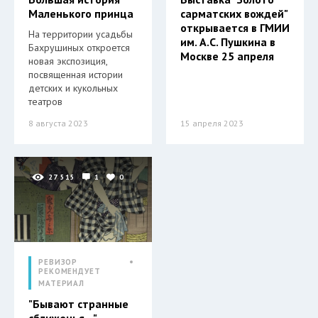
Маленького принца
сарматских вождей"
открывается в ГМИИ
На территории усадьбы
им. А.С. Пушкина в
Бахрушиных откроется
Москве 25 апреля
новая экспозиция,
посвященная истории
детских и кукольных
театров
8 августа 2023
15 апреля 2023
27 515
1
0
РЕВИЗОР
РЕКОМЕНДУЕТ
МАТЕРИАЛ
"Бывают странные