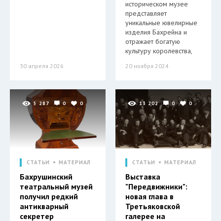
историческом музее
представляет
уникальные ювелирные
изделия Бахрейна и
отражает богатую
культуру королевства,
30 апреля 2026
20 ноября 2024
5 287
0
0
13 202
0
0
СТАТЬИ
МАТЕРИАЛ
СТАТЬИ
МАТЕРИАЛ
Бахрушинский
Выставка
театральный музей
"Передвижники":
получил редкий
новая глава в
антикварный
Третьяковской
секретер
галерее на