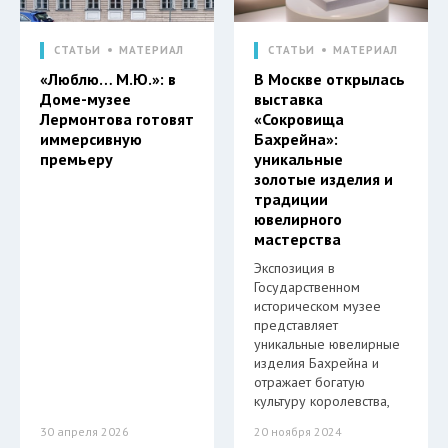
СТАТЬИ
МАТЕРИАЛ
СТАТЬИ
МАТЕРИАЛ
«Люблю… М.Ю.»: в
В Москве открылась
Доме-музее
выставка
Лермонтова готовят
«Сокровища
иммерсивную
Бахрейна»:
премьеру
уникальные
золотые изделия и
традиции
ювелирного
мастерства
Экспозиция в
Государственном
историческом музее
представляет
уникальные ювелирные
изделия Бахрейна и
отражает богатую
культуру королевства,
30 апреля 2026
20 ноября 2024