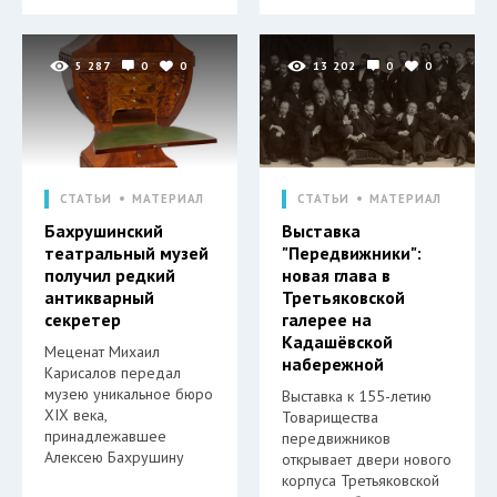
5 287
0
0
13 202
0
0
СТАТЬИ
МАТЕРИАЛ
СТАТЬИ
МАТЕРИАЛ
Бахрушинский
Выставка
театральный музей
"Передвижники":
получил редкий
новая глава в
антикварный
Третьяковской
секретер
галерее на
Кадашёвской
Меценат Михаил
набережной
Карисалов передал
музею уникальное бюро
Выставка к 155-летию
XIX века,
Товарищества
принадлежавшее
передвижников
Алексею Бахрушину
открывает двери нового
корпуса Третьяковской