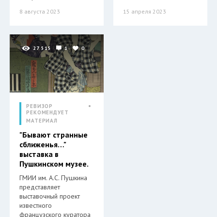
8 августа 2023
15 апреля 2023
27 515
1
0
РЕВИЗОР
РЕКОМЕНДУЕТ
МАТЕРИАЛ
"Бывают странные
сближенья…"
выставка в
Пушкинском музее.
ГМИИ им. А.С. Пушкина
представляет
выставочный проект
известного
французского куратора