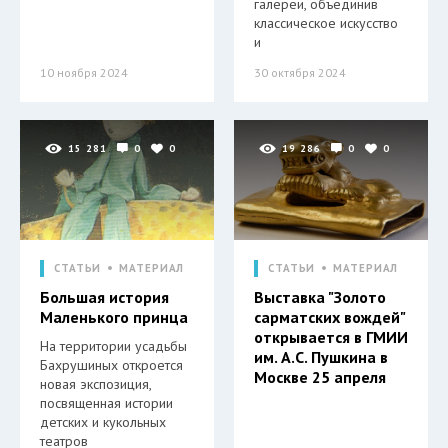
галереи, объединив
классическое искусство
и
10 ноября 2024
30 октября 2024
15 281
0
0
19 286
0
0
СТАТЬИ
МАТЕРИАЛ
СТАТЬИ
МАТЕРИАЛ
Большая история
Выставка "Золото
Маленького принца
сарматских вождей"
открывается в ГМИИ
На территории усадьбы
им. А.С. Пушкина в
Бахрушиных откроется
Москве 25 апреля
новая экспозиция,
посвященная истории
детских и кукольных
театров