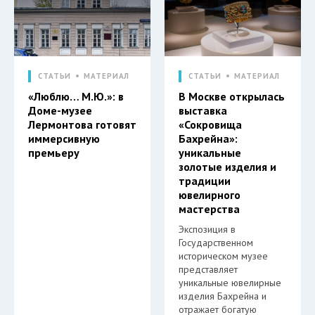
СТАТЬИ
МАТЕРИАЛ
СТАТЬИ
МАТЕРИАЛ
«Люблю… М.Ю.»: в
В Москве открылась
Доме-музее
выставка
Лермонтова готовят
«Сокровища
иммерсивную
Бахрейна»:
премьеру
уникальные
золотые изделия и
традиции
ювелирного
мастерства
Экспозиция в
Государственном
историческом музее
представляет
уникальные ювелирные
изделия Бахрейна и
отражает богатую