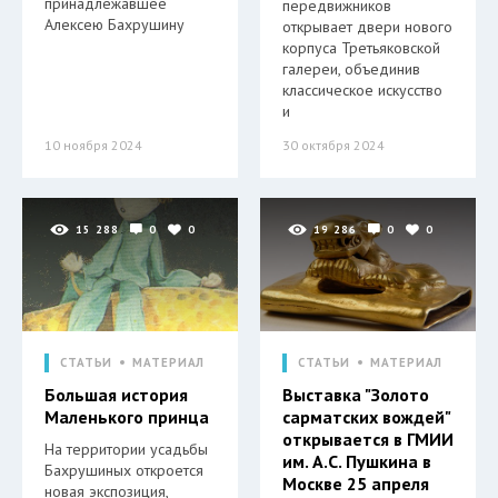
принадлежавшее
передвижников
Алексею Бахрушину
открывает двери нового
корпуса Третьяковской
галереи, объединив
классическое искусство
и
10 ноября 2024
30 октября 2024
15 288
0
0
19 286
0
0
СТАТЬИ
МАТЕРИАЛ
СТАТЬИ
МАТЕРИАЛ
Большая история
Выставка "Золото
Маленького принца
сарматских вождей"
открывается в ГМИИ
На территории усадьбы
им. А.С. Пушкина в
Бахрушиных откроется
Москве 25 апреля
новая экспозиция,