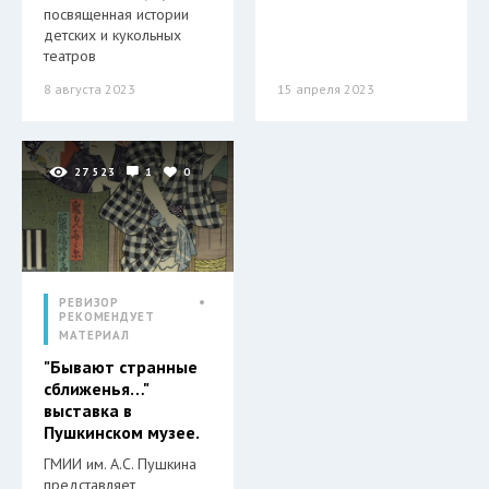
посвященная истории
детских и кукольных
театров
8 августа 2023
15 апреля 2023
27 523
1
0
РЕВИЗОР
РЕКОМЕНДУЕТ
МАТЕРИАЛ
"Бывают странные
сближенья…"
выставка в
Пушкинском музее.
ГМИИ им. А.С. Пушкина
представляет