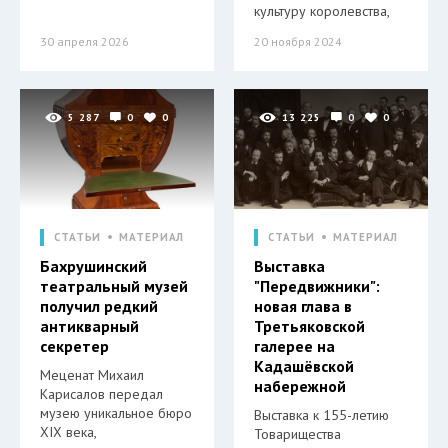
культуру королевства,
30 апреля 2026
20 ноября 2024
5 287
0
0
13 225
0
0
СТАТЬИ
МАТЕРИАЛ
СТАТЬИ
МАТЕРИАЛ
Бахрушинский
Выставка
театральный музей
"Передвижники":
получил редкий
новая глава в
антикварный
Третьяковской
секретер
галерее на
Кадашёвской
Меценат Михаил
набережной
Карисалов передал
музею уникальное бюро
Выставка к 155-летию
XIX века,
Товарищества