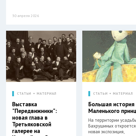
30 апреля 2026
СТАТЬИ
МАТЕРИАЛ
СТАТЬИ
МАТЕРИАЛ
Выставка
Большая история
"Передвижники":
Маленького прин
новая глава в
На территории усадьб
Третьяковской
Бахрушиных откроется
галерее на
новая экспозиция,