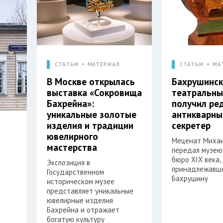
СТАТЬИ
МАТЕРИАЛ
СТАТЬИ
МА
В Москве открылась
Бахрушинск
выставка «Сокровища
театральны
Бахрейна»:
получил ре
уникальные золотые
антикварны
изделия и традиции
секретер
ювелирного
Меценат Михаи
мастерства
передал музею
бюро XIX века,
Экспозиция в
принадлежавш
Государственном
Бахрушину
историческом музее
представляет уникальные
ювелирные изделия
Бахрейна и отражает
богатую культуру