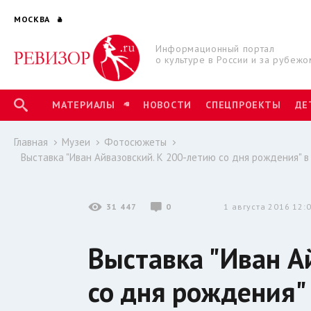
МОСКВА
Информационный портал
о культуре в России и за рубежо
МАТЕРИАЛЫ
НОВОСТИ
СПЕЦПРОЕКТЫ
ДЕ
Главная
Музеи
Фотосюжеты
Выставка "Иван Айвазовский. К 200-летию со дня рождения" в
31 447
0
1 августа 2016 12:
Выставка "Иван А
со дня рождения"