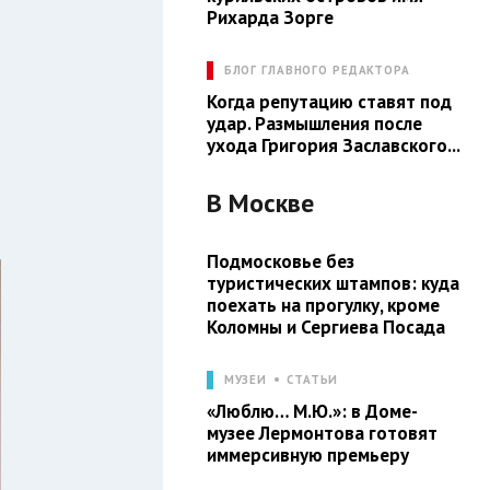
Рихарда Зорге
БЛОГ ГЛАВНОГО РЕДАКТОРА
Когда репутацию ставят под
удар. Размышления после
ухода Григория Заславского...
В
Москве
Подмосковье без
туристических штампов: куда
поехать на прогулку, кроме
Коломны и Сергиева Посада
МУЗЕИ
СТАТЬИ
«Люблю… М.Ю.»: в Доме-
музее Лермонтова готовят
иммерсивную премьеру