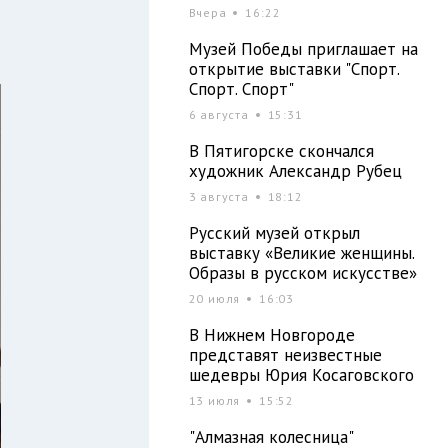
Вчера
16:22
Музей Победы приглашает на
открытие выставки "Спорт.
Спорт. Спорт"
6 августа
15:31
В Пятигорске скончался
художник Александр Рубец
3 августа
18:12
Русский музей открыл
выставку «Великие женщины.
Образы в русском искусстве»
20 июля
16:03
В Нижнем Новгороде
представят неизвестные
шедевры Юрия Косаговского
13 июля
15:52
"Алмазная колесница"