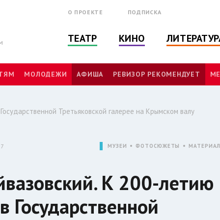
О ПРОЕКТЕ
ПОДПИСКА
ТЕАТР
КИНО
ЛИТЕРАТУР
м
ТЯМ
МОЛОДЕЖИ
АФИША
РЕВИЗОР РЕКОМЕНДУЕТ
МЕ
 Государственной Третьяковской галерее на Крымском валу
07
МУЗЕИ
ФОТОСЮЖЕТЫ
МАТЕРИА
йвазовский. К 200-летию
 в Государственной