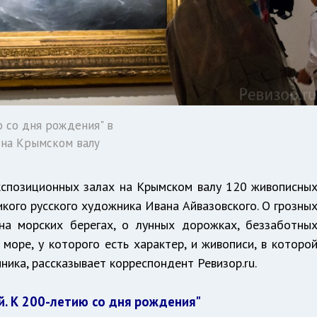
ю со дня рождения" в
 на Крымском валу
экспозиционных залах на Крымском валу 120 живописны
икого русского художника Ивана Айвазовского. О грозны
на морских берегах, о лунных дорожках, беззаботны
 море, у которого есть характер, и живописи, в которо
ника, рассказывает корреспондент Ревизор.ru.
й. К 200-летию со дня рождения"