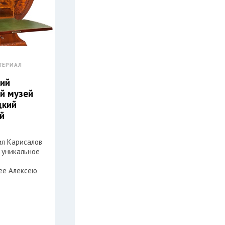
ТЕРИАЛ
ий
й музей
дкий
й
л Карисалов
 уникальное
ее Алексею