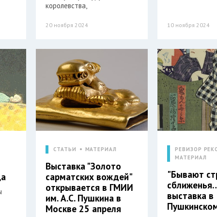
королевства,
20 ноября 2024
10 ноября 2024
СТАТЬИ
МАТЕРИАЛ
РЕВИЗОР РЕК
МАТЕРИАЛ
Выставка "Золото
"Бывают ст
ца
сарматских вождей"
сближенья
открывается в ГМИИ
ы
выставка в
им. А.С. Пушкина в
Пушкинском
Москве 25 апреля