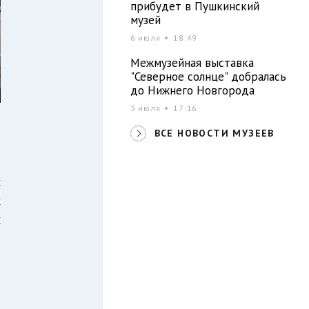
прибудет в Пушкинский
музей
6 июля
18:49
Межмузейная выставка
"Северное солнце" добралась
до Нижнего Новгорода
3 июля
17:16
ВСЕ НОВОСТИ МУЗЕЕВ
х
х
х
й