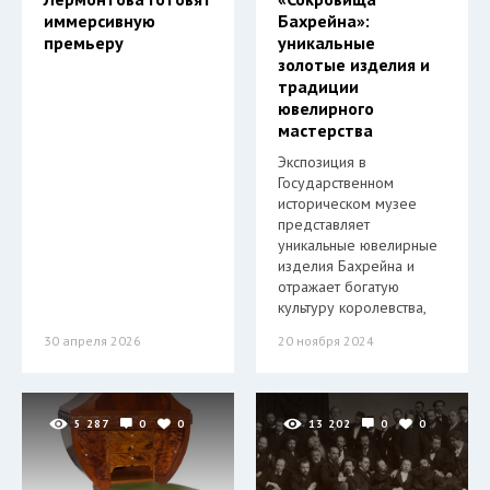
иммерсивную
Бахрейна»:
премьеру
уникальные
золотые изделия и
традиции
ювелирного
мастерства
Экспозиция в
Государственном
историческом музее
представляет
уникальные ювелирные
изделия Бахрейна и
отражает богатую
культуру королевства,
30 апреля 2026
20 ноября 2024
5 287
0
0
13 202
0
0