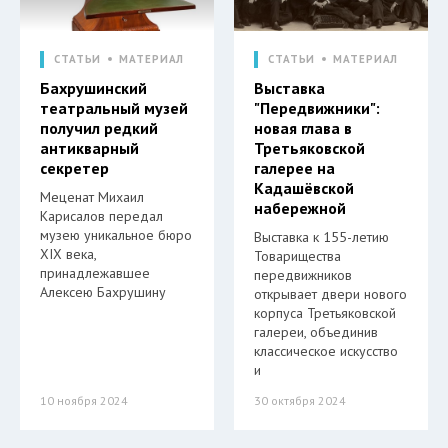
СТАТЬИ
МАТЕРИАЛ
СТАТЬИ
МАТЕРИАЛ
Бахрушинский
Выставка
театральный музей
"Передвижники":
получил редкий
новая глава в
антикварный
Третьяковской
секретер
галерее на
Кадашёвской
Меценат Михаил
набережной
Карисалов передал
музею уникальное бюро
Выставка к 155-летию
XIX века,
Товарищества
принадлежавшее
передвижников
Алексею Бахрушину
открывает двери нового
корпуса Третьяковской
галереи, объединив
классическое искусство
и
10 ноября 2024
30 октября 2024