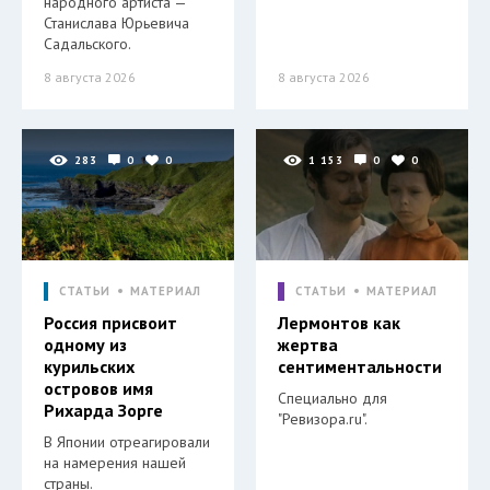
народного артиста —
Станислава Юрьевича
Садальского.
8 августа 2026
8 августа 2026
283
0
0
1 153
0
0
СТАТЬИ
МАТЕРИАЛ
СТАТЬИ
МАТЕРИАЛ
Россия присвоит
Лермонтов как
одному из
жертва
курильских
сентиментальности
островов имя
Специально для
Рихарда Зорге
"Ревизора.ru".
В Японии отреагировали
на намерения нашей
страны.