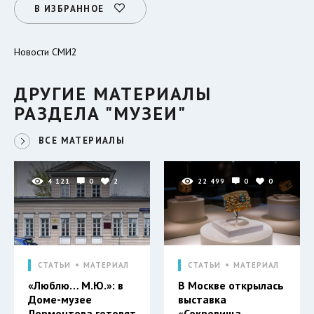
В ИЗБРАННОЕ
Новости СМИ2
ДРУГИЕ МАТЕРИАЛЫ
РАЗДЕЛА "МУЗЕИ"
ВСЕ МАТЕРИАЛЫ
4 121
0
2
22 499
0
0
СТАТЬИ
МАТЕРИАЛ
СТАТЬИ
МАТЕРИАЛ
«Люблю… М.Ю.»: в
В Москве открылась
Доме-музее
выставка
Лермонтова готовят
«Сокровища