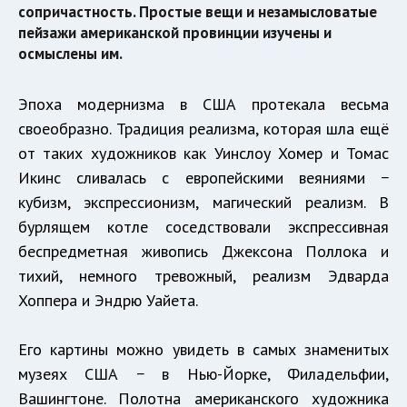
сопричастность. Простые вещи и незамысловатые
пейзажи американской провинции изучены и
осмыслены им.
Эпоха модернизма в США протекала весьма
своеобразно. Традиция реализма, которая шла ещё
от таких художников как Уинслоу Хомер и Томас
Икинс сливалась с европейскими веяниями −
кубизм, экспрессионизм, магический реализм. В
бурлящем котле соседствовали экспрессивная
беспредметная живопись Джексона Поллока и
тихий, немного тревожный, реализм Эдварда
Хоппера и Эндрю Уайета.
Его картины можно увидеть в самых знаменитых
музеях США − в Нью-Йорке, Филадельфии,
Вашингтоне. Полотна американского художника