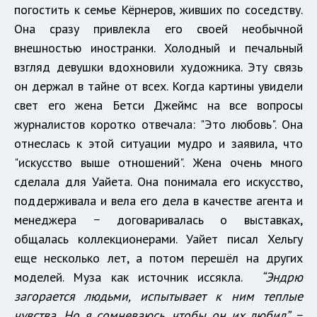
погостить к семье Кёрнеров, живших по соседству.
Она сразу привлекла его своей необычной
внешностью иностранки. Холодный и печальный
взгляд девушки вдохновили художника. Эту связь
он держал в тайне от всех. Когда картины увидели
свет его жена Бетси Джеймс на все вопросы
журналистов коротко отвечала: "Это любовь". Она
отнеслась к этой ситуации мудро и заявила, что
"искусство выше отношений". Жена очень много
сделала для Уайета. Она понимала его искусство,
поддерживала и вела его дела в качестве агента и
менеджера − договаривалась о выставках,
общалась коллекционерами. Уайет писал Хельгу
еще несколько лет, а потом перешёл на других
моделей. Муза как источник иссякла.
“Эндрю
загорается людьми, испытывает к ним теплые
чувства. Но я сомневаюсь, чтобы он их любил”,
−