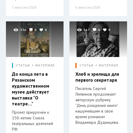
7 августа 2026
5 августа 2026
336
0
0
567
0
0
СТАТЬИ
МАТЕРИАЛ
СТАТЬИ
МАТЕРИАЛ
До конца лета в
Хлеб и зрелища для
Рязанском
первого секретаря
художественном
Писатель Сергей
музее действует
Литвинов продолжает
выставка "О
авторскую рубрику
театре…"
"День рождения книги"
нашумевшим в свое
Проект приурочен к
время романом
150-летию Союза
Владимира Дудинцева.
театральных деятелей
РФ.