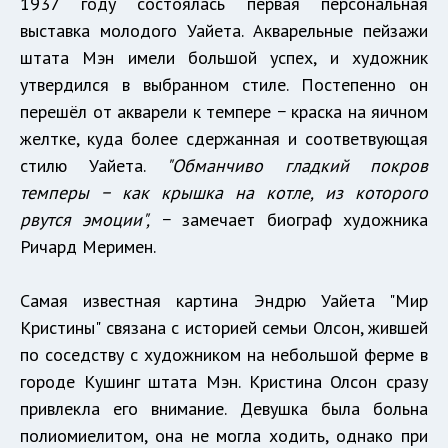
1937 году состоялась первая персональная
выставка молодого Уайета. Акварельные пейзажи
штата Мэн имели большой успех, и художник
утвердился в выбранном стиле. Постепенно он
перешёл от акварели к темпере − краска на яичном
желтке, куда более сдержанная и соответвующая
стилю Уайета.
"
Обманчиво гладкий покров
темперы − как крышка на котле, из которого
рвутся эмоции",
− замечает биограф художника
Ричард Меримен.
Самая известная картина Эндрю Уайета "Мир
Кристины" связана с историей семьи Олсон, жившей
по соседству с художником на небольшой ферме в
городе Кушинг штата Мэн. Кристина Олсон сразу
привлекла его внимание. Девушка была больна
полиомиелитом, она не могла ходить, однако при