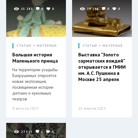
15 281
0
0
19 286
0
0
СТАТЬИ
МАТЕРИАЛ
СТАТЬИ
МАТЕРИАЛ
Большая история
Выставка "Золото
Маленького принца
сарматских вождей"
открывается в ГМИИ
На территории усадьбы
им. А.С. Пушкина в
Бахрушиных откроется
Москве 25 апреля
новая экспозиция,
посвященная истории
детских и кукольных
театров
8 августа 2023
15 апреля 2023
27 515
1
0