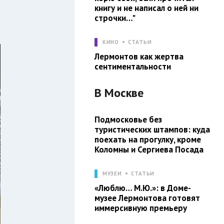
книгу и не написал о ней ни
строчки…"
КИНО
СТАТЬИ
Лермонтов как жертва
сентиментальности
В
Москве
Подмосковье без
туристических штампов: куда
поехать на прогулку, кроме
Коломны и Сергиева Посада
МУЗЕИ
СТАТЬИ
«Люблю… М.Ю.»: в Доме-
музее Лермонтова готовят
иммерсивную премьеру