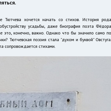
ляться.
е Тютчева хочется начать со стихов. История род
 обустройству усадьбы, даже биография поэта Фёдор
е это, конечно, важно. Однако что бы значило само п
чки? Тютчевская поэзия стала "духом и буквой" Овстуга
та сопровождается стихами.