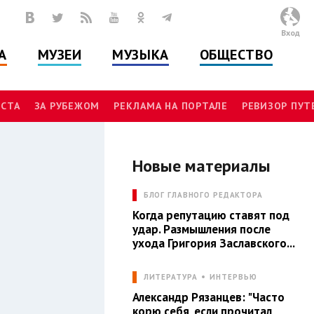
Вход
А
МУЗЕИ
МУЗЫКА
ОБЩЕСТВО
СТА
ЗА РУБЕЖОМ
РЕКЛАМА НА ПОРТАЛЕ
РЕВИЗОР ПУ
Новые материалы
Л
БЛОГ ГЛАВНОГО РЕДАКТОРА
Когда репутацию ставят под
удар. Размышления после
ухода Григория Заславского...
ЛИТЕРАТУРА
ИНТЕРВЬЮ
Александр Рязанцев: "Часто
корю себя, если прочитал