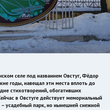
нском селе под названием Овстуг, Фёдор
кие годы, навещал эти места вплоть до
здие стихотворений, обогативших
Сейчас в Овстуге действует мемориальный
я – усадебный парк, но нынешней снежной