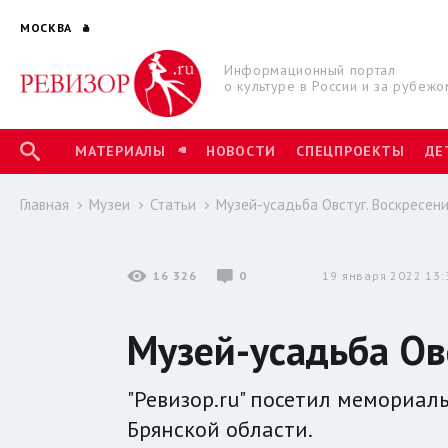
МОСКВА
Информационный портал
о культуре в России и за рубежо
МАТЕРИАЛЫ
НОВОСТИ
СПЕЦПРОЕКТЫ
ДЕ
Главная
Музеи
Статьи
Музей-усадьба Овстуг. Воскресени
16 326
0
19 января 2022 13:
Музей-усадьба Овс
"Ревизор.ru" посетил мемориаль
Брянской области.