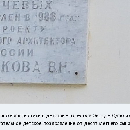
л сочинять стихи в детстве – то есть в Овстуге. Одно и
ательное детское поздравление от десятилетнего сын