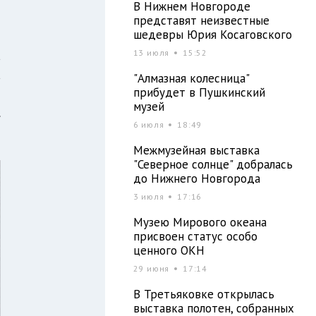
В Нижнем Новгороде
представят неизвестные
шедевры Юрия Косаговского
13 июля
15:52
а
а
"Алмазная колесница"
прибудет в Пушкинский
о
музей
.
6 июля
18:49
Межмузейная выставка
"Северное солнце" добралась
до Нижнего Новгорода
3 июля
17:16
Музею Мирового океана
присвоен статус особо
ценного ОКН
29 июня
17:14
В Третьяковке открылась
выставка полотен, собранных