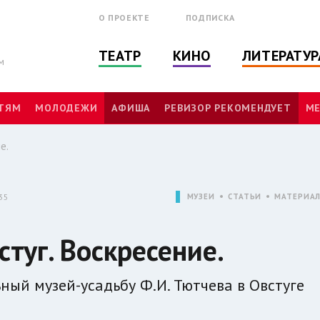
О ПРОЕКТЕ
ПОДПИСКА
ТЕАТР
КИНО
ЛИТЕРАТУР
м
ТЯМ
МОЛОДЕЖИ
АФИША
РЕВИЗОР РЕКОМЕНДУЕТ
МЕ
е.
35
МУЗЕИ
СТАТЬИ
МАТЕРИА
туг. Воскресение.
ный музей-усадьбу Ф.И. Тютчева в Овстуге