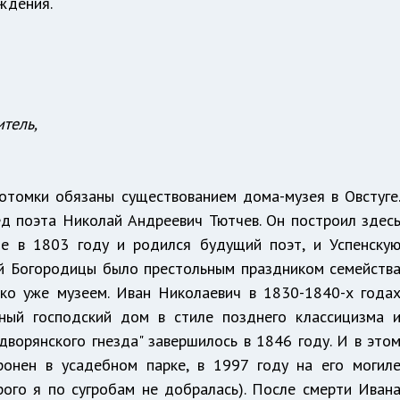
ждения.
тель,
отомки обязаны существованием дома-музея в Овстуге
д поэта Николай Андреевич Тютчев. Он построил здес
де в 1803 году и родился будущий поэт, и Успенску
ой Богородицы было престольным праздником семейств
ько уже музеем. Иван Николаевич в 1830-1840-х года
рный господский дом в стиле позднего классицизма 
"дворянского гнезда" завершилось в 1846 году. И в это
ронен в усадебном парке, в 1997 году на его могил
рого я по сугробам не добралась). После смерти Иван