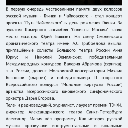
В первую очередь чествованием памяти двух колоссов
русской музыки - Глинки и Чайковского - стал концерт
проекта "Путь Чайковского" в день рождения Глинки. За
пультом Камерного ансамбля "Солисты Москвы" занял
место маэстро Юрий Башмет. На сцену Смоленского
драматического театра имени А.С. Грибоедова вышли:
приглашённые солисты Большого театра России Анна
Юркус и Николай Землянских; победительница
Международных конкурсов Валерия Абрамова (скрипка);
з. а. России, доцент Московской консерватории Михаил
Безносов (кларнет) и победительница II открытого
Всероссийского конкурса "Молодые виртуозы России",
артистка Всероссийского юношеского симфонического
оркестра Дарья Егорова.
Теле- и радиоведущий, журналист, лауреат премии ТЭФИ,
директор Александринского театра Санкт-Петербурга
Александр Малич вёл программу. Как история русской
музыки прозвучали инструментальные и вокальные