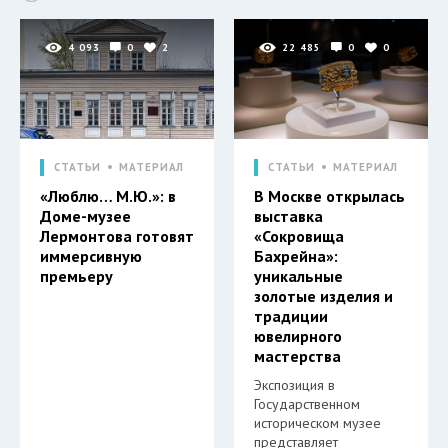
4 093
0
2
22 485
0
0
СТАТЬИ
МАТЕРИАЛ
СТАТЬИ
МАТЕРИАЛ
«Люблю… М.Ю.»: в
В Москве открылась
Доме-музее
выставка
Лермонтова готовят
«Сокровища
иммерсивную
Бахрейна»:
премьеру
уникальные
золотые изделия и
традиции
ювелирного
мастерства
Экспозиция в
Государственном
историческом музее
представляет