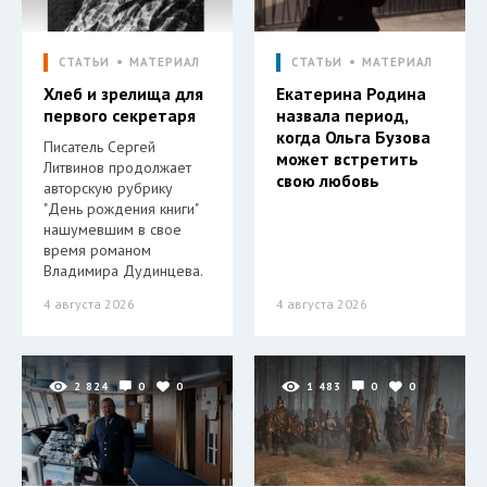
СТАТЬИ
МАТЕРИАЛ
СТАТЬИ
МАТЕРИАЛ
Хлеб и зрелища для
Екатерина Родина
первого секретаря
назвала период,
когда Ольга Бузова
Писатель Сергей
может встретить
Литвинов продолжает
свою любовь
авторскую рубрику
"День рождения книги"
нашумевшим в свое
время романом
Владимира Дудинцева.
4 августа 2026
4 августа 2026
2 824
0
0
1 483
0
0