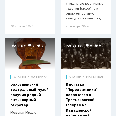
уникальные ювелирные
изделия Бахрейна и
отражает богатую
культуру королевства,
30 апреля 2026
20 ноября 2024
5 259
0
0
13 186
0
0
СТАТЬИ
МАТЕРИАЛ
СТАТЬИ
МАТЕРИАЛ
Бахрушинский
Выставка
театральный музей
"Передвижники":
получил редкий
новая глава в
антикварный
Третьяковской
секретер
галерее на
Кадашёвской
Меценат Михаил
набережной