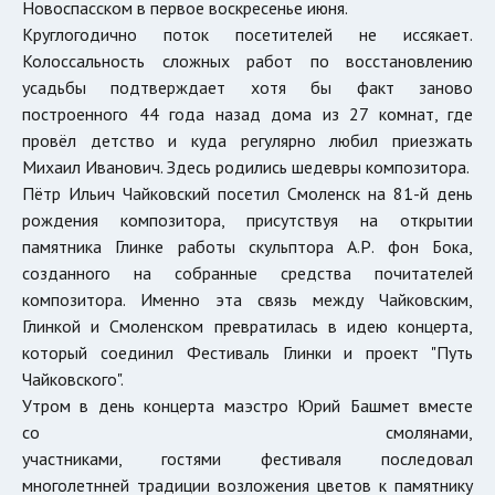
Новоспасском в первое воскресенье июня.
Круглогодично поток посетителей не иссякает.
Колоссальность сложных работ по восстановлению
усадьбы подтверждает хотя бы факт заново
построенного 44 года назад дома из 27 комнат, где
провёл детство и куда регулярно любил приезжать
Михаил Иванович. Здесь родились шедевры композитора.
Пётр Ильич Чайковский посетил Смоленск на 81-й день
рождения композитора, присутствуя на открытии
памятника Глинке работы скульптора А.Р. фон Бока,
созданного на собранные средства почитателей
композитора. Именно эта связь между Чайковским,
Глинкой и Смоленском превратилась в идею концерта,
который соединил Фестиваль Глинки и проект "Путь
Чайковского".
Утром в день концерта маэстро Юрий Башмет вместе
со смолянами,
участниками, гостями фестиваля последовал
многолетнней традиции возложения цветов к памятнику