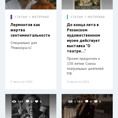
СТАТЬИ
МАТЕРИАЛ
СТАТЬИ
МАТЕРИАЛ
Лермонтов как
До конца лета в
жертва
Рязанском
сентиментальности
художественном
музее действует
Специально для
выставка "О
"Ревизора.ru".
театре…"
Проект приурочен к
150-летию Союза
театральных деятелей
РФ.
5 августа 2026
4 августа 2026
345
0
0
1 983
0
0