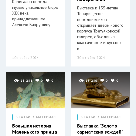
Карисалов передал
музею уникальное бюро
Выставка к 155-летию
XIX века,
Товарищества
принадлежавшее
передвижников
Алексею Бахрушину
открывает двери нового
корпуса Третьяковской
галереи, объединив
классическое искусство
и
10 ноября 2024
30 октября 2024
15 281
0
0
19 286
0
0
СТАТЬИ
МАТЕРИАЛ
СТАТЬИ
МАТЕРИАЛ
Большая история
Выставка "Золото
Маленького принца
сарматских вождей"