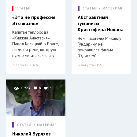
СТАТЬИ
СТАТЬИ
МАТЕРИАЛ
«Это не профессия.
Абстрактный
Это жизнь»
гуманизм
Кристофера Нолана
Капитан теплохода
«Княжна Анастасия»
Чем писателю Михаилу
Павел Косицкий о Волге,
Гундарину не
людях и реке, которую
понравился фильм
нужно читать как книгу.
"Одиссея".
3 августа 2026
3 августа 2026
2 207
0
0
СТАТЬИ
МАТЕРИАЛ
Николай Бурляев