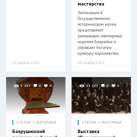
мастерства
Экспозиция в
Государственном
историческом музее
представляет
уникальные ювелирные
изделия Бахрейна и
отражает богатую
культуру королевства,
30 апреля 2026
20 ноября 2024
5 287
0
0
13 202
0
0
СТАТЬИ
МАТЕРИАЛ
СТАТЬИ
МАТЕРИАЛ
Бахрушинский
Выставка