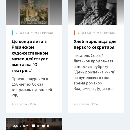
СТАТЬИ
МАТЕРИАЛ
СТАТЬИ
МАТЕРИАЛ
До конца лета в
Хлеб и зрелища для
Рязанском
первого секретаря
художественном
Писатель Сергей
музее действует
Литвинов продолжает
выставка "О
авторскую рубрику
театре…"
"День рождения книги"
нашумевшим в свое
Проект приурочен к
время романом
150-летию Союза
Владимира Дудинцева.
театральных деятелей
РФ.
4 августа 2026
4 августа 2026
2 075
0
0