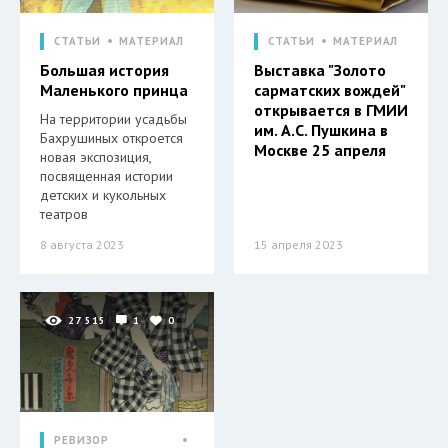
СТАТЬИ
МАТЕРИАЛ
СТАТЬИ
МАТЕРИАЛ
Большая история
Выставка "Золото
Маленького принца
сарматских вождей"
открывается в ГМИИ
На территории усадьбы
им. А.С. Пушкина в
Бахрушиных откроется
Москве 25 апреля
новая экспозиция,
посвященная истории
детских и кукольных
театров
8 августа 2023
15 апреля 2023
27 515
1
0
РЕВИЗОР