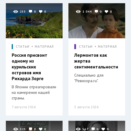
255
0
0
1 044
0
0
СТАТЬИ
МАТЕРИАЛ
СТАТЬИ
МАТЕРИАЛ
Россия присвоит
Лермонтов как
одному из
жертва
курильских
сентиментальности
островов имя
Специально для
Рихарда Зорге
"Ревизора.ru".
В Японии отреагировали
на намерения нашей
страны.
7 августа 2026
5 августа 2026
325
0
0
567
0
0