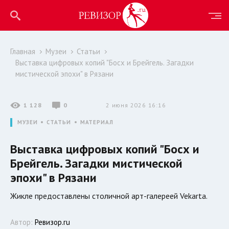
Главная
Музеи
Статьи
Выставка цифровых копий "Босх и Брейгель. Загадки
мистической эпохи" в Рязани
1 128
0
2 июня 2026 16:16
МУЗЕИ
СТАТЬИ
МАТЕРИАЛ
Выставка цифровых копий "Босх и
Брейгель. Загадки мистической
эпохи" в Рязани
Жикле предоставлены столичной арт-галереей Vekarta.
Автор:
Ревизор.ru