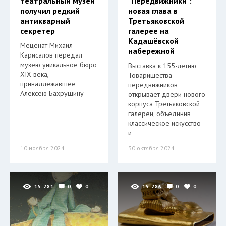
театральный музей
"Передвижники":
получил редкий
новая глава в
антикварный
Третьяковской
секретер
галерее на
Кадашёвской
Меценат Михаил
набережной
Карисалов передал
музею уникальное бюро
Выставка к 155-летию
XIX века,
Товарищества
принадлежавшее
передвижников
Алексею Бахрушину
открывает двери нового
корпуса Третьяковской
галереи, объединив
классическое искусство
и
10 ноября 2024
30 октября 2024
15 281
0
0
19 286
0
0