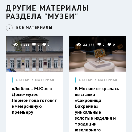
ДРУГИЕ МАТЕРИАЛЫ
РАЗДЕЛА "МУЗЕИ"
ВСЕ МАТЕРИАЛЫ
4 121
0
2
22 499
0
0
СТАТЬИ
МАТЕРИАЛ
СТАТЬИ
МАТЕРИАЛ
«Люблю… М.Ю.»: в
В Москве открылась
Доме-музее
выставка
Лермонтова готовят
«Сокровища
иммерсивную
Бахрейна»:
премьеру
уникальные
золотые изделия и
традиции
ювелирного