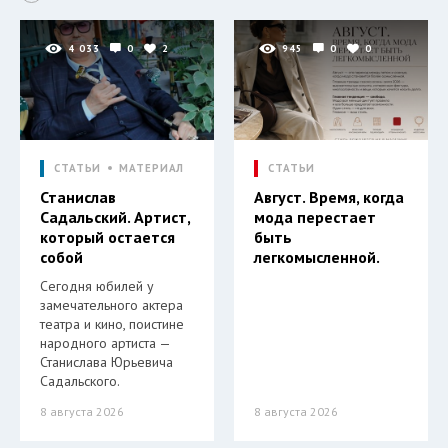
4 033
0
2
945
0
0
СТАТЬИ
МАТЕРИАЛ
СТАТЬИ
Станислав
Август. Время, когда
Садальский. Артист,
мода перестает
который остается
быть
собой
легкомысленной.
Сегодня юбилей у
замечательного актера
театра и кино, поистине
народного артиста —
Станислава Юрьевича
Садальского.
8 августа 2026
8 августа 2026