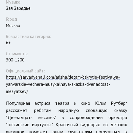
Музыка:
Зал Зарядье
Город:
Москва
Возрастная категория:
6+
Стоимость:
300-1200
Официальный сайт:
https://zaryadyehall.com/afisha/detam/otkrytie-festivalya-
yanvarskie-vechera-muzykalnaya-skazka-dvenadtsat-
mesyatsev/
Популярная актриса театра и кино Юлия Рутберг
расскажет ребятам народную словацкую сказку
"Двенадцать месяцев" в сопровождении оркестра
"Гнесинские виртуозы". Красочный видеоряд из детских
рисунков поможет юным слушателям погрузиться в