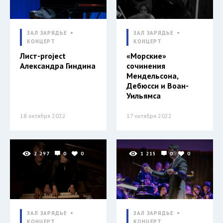
ЗАЛ ЗАРЯДЬЕ
ЗАЛ ЗАРЯДЬЕ
КОНЦЕРТ
КОНЦЕРТ
Лист-project
«Морские»
Александра Гиндина
сочинения
Мендельсона,
Дебюсси и Воан-
Уильямса
18 октября 2022
17 октября 2022
2 297
0
0
1 215
0
0
ЗАЛ ЗАРЯДЬЕ
ЗАЛ ЗАРЯДЬЕ
КОНЦЕРТ
КОНЦЕРТ