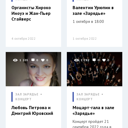
Органисты Хироко
Валентин Урюпин в
Иноуэ и Жан-Пьер
зале «Зарядье»
Стайверс
1 октября в 18:00
4 октября 2022
1 октября 2022
1 205
0
0
1 282
0
0
ЗАЛ ЗАРЯДЬЕ
ЗАЛ ЗАРЯДЬЕ
КОНЦЕРТ
КОНЦЕРТ
Любовь Петрова и
Моцарт-гала в зале
Дмитрий Юровский
«Зарядье»
Концерт пройдет 21
сентября 2022 года в