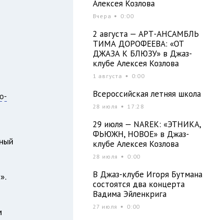
Алексея Козлова
Вчера
0:00
2 августа — АРТ-АНСАМБЛЬ
ТИМА ДОРОФЕЕВА: «ОТ
ДЖАЗА К БЛЮЗУ» в Джаз-
клубе Алексея Козлова
1 августа
0:00
Всероссийская летняя школа
o-
28 июля
17:28
29 июля — NAREK: «ЭТНИКА,
ФЬЮЖН, НОВОЕ» в Джаз-
нный
клубе Алексея Козлова
28 июля
0:00
В Джаз-клубе Игоря Бутмана
».
состоятся два концерта
Вадима Эйленкрига
27 июля
0:00
м