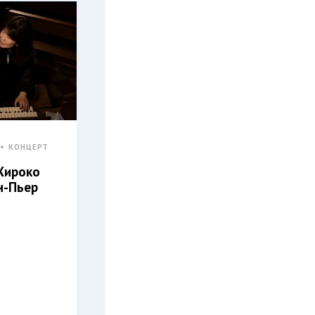
КОНЦЕРТ
Хироко
н-Пьер