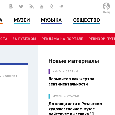
Вход
А
МУЗЕИ
МУЗЫКА
ОБЩЕСТВО
СТА
ЗА РУБЕЖОМ
РЕКЛАМА НА ПОРТАЛЕ
РЕВИЗОР ПУ
Новые материалы
КИНО
СТАТЬИ
КОНЦЕРТ
Лермонтов как жертва
сентиментальности
МУЗЕИ
СТАТЬИ
До конца лета в Рязанском
художественном музее
действует выставка "О