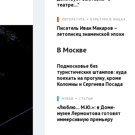
театре…"
ЛИТЕРАТУРА
КУЛЬТУРА В ЛИЦАХ
Писатель Иван Макаров –
летописец знаменской эпохи
В
Москве
Подмосковье без
туристических штампов: куда
поехать на прогулку, кроме
Коломны и Сергиева Посада
МУЗЕИ
СТАТЬИ
«Люблю… М.Ю.»: в Доме-
музее Лермонтова готовят
иммерсивную премьеру