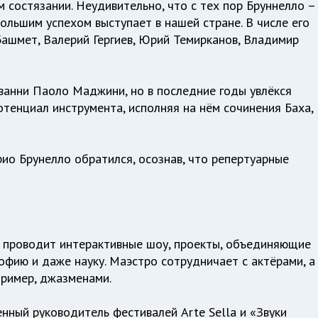
 состязании. Неудивительно, что с тех пор Бруннелло –
большим успехом выступает в нашей стране. В числе его
Башмет, Валерий Гергиев, Юрий Темирканов, Владимир
ванни Паоло Маджини, но в последние годы увлёкся
отенциал инструмента, исполняя на нём сочинения Баха,
ио Брунелло обратился, осознав, что репертуарные
, проводит интерактивные шоу, проекты, объединяющие
офию и даже науку. Маэстро сотрудничает с актёрами, а
пример, джазменами.
нный руководитель фестивалей Arte Sella и «Звуки