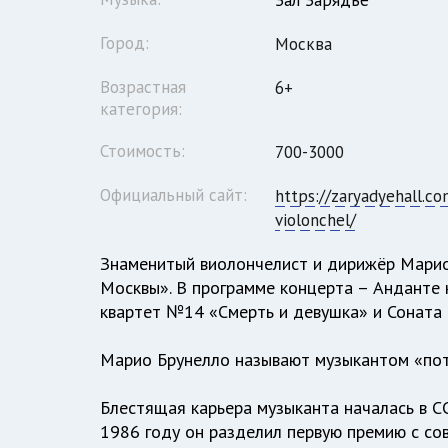
Зал Зарядье
Город:
Москва
Возрастная
6+
категория:
Стоимость:
700-3000
Официальный сайт:
https://zaryadyehall.co
violonchel/
Знаменитый виолончелист и дирижёр Марио
Москвы». В программе концерта – Анданте 
квартет №14 «Смерть и девушка» и Соната
Марио Брунелло называют музыкантом «пот
Блестящая карьера музыканта началась в С
1986 году он разделил первую премию с со