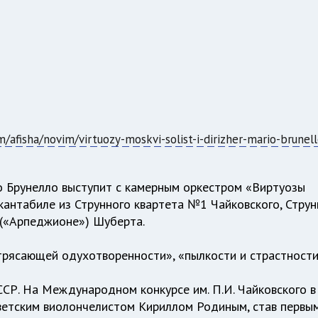
m/afisha/novim/virtuozy-moskvi-solist-i-dirizher-mario-brunell
 Брунелло выступит с камерным оркестром «Виртуозы
кантабиле из Струнного квартета №1 Чайковского, Стру
 («Арпеджионе») Шуберта.
рясающей одухотворенности», «пылкости и страстности
ССР. На Международном конкурсе им. П.И. Чайковского в
ветским виолончелистом Кириллом Родиным, став первы