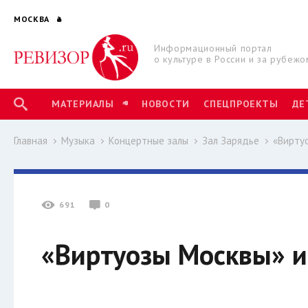
МОСКВА
Информационный портал
о культуре в России и за рубежо
МАТЕРИАЛЫ
НОВОСТИ
СПЕЦПРОЕКТЫ
ДЕ
Главная
Музыка
Концертные залы
Зал Зарядье
«Вирту
691
0
«Виртуозы Москвы» и