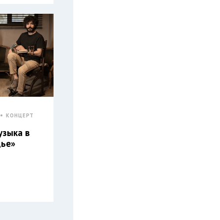
КОНЦЕРТ
узыка в
дье»