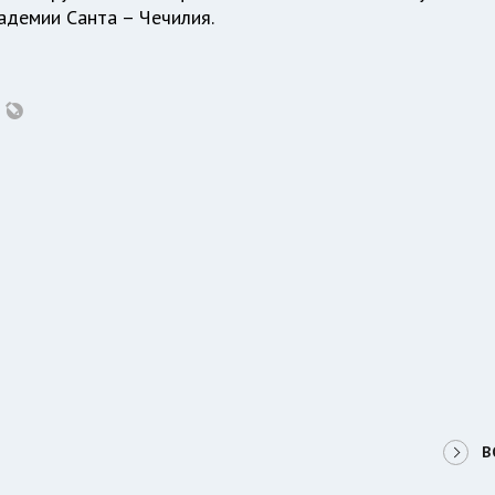
адемии Санта – Чечилия.
В