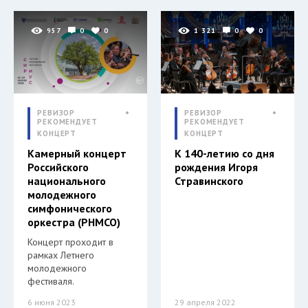
957
0
0
1 321
0
0
РЕВИЗОР
РЕВИЗОР
РЕКОМЕНДУЕТ
РЕКОМЕНДУЕТ
КОНЦЕРТ
КОНЦЕРТ
Камерный концерт
К 140-летию со дня
Российского
рождения Игоря
национального
Стравинского
молодежного
симфонического
оркестра (РНМСО)
Концерт проходит в
рамках Летнего
молодежного
фестиваля.
6 июня 2023
29 апреля 2022