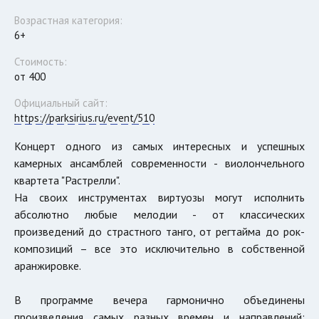
Возрастная категория:
6+
Стоимость:
от 400
Официальный сайт:
https://parksirius.ru/event/510
Концерт одного из самых интересных и успешных
камерных ансамблей современности - виолончельного
квартета "Растрелли".
На своих инструментах виртуозы могут исполнить
абсолютно любые мелодии - от классических
произведений до страстного танго, от регтайма до рок-
композиций – все это исключительно в собственной
аранжировке.
В программе вечера гармонично объединены
произведения самых разных времен и направлений: