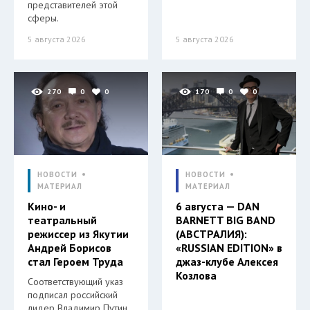
представителей этой
сферы.
5 августа 2026
5 августа 2026
270
0
0
170
0
0
НОВОСТИ
НОВОСТИ
МАТЕРИАЛ
МАТЕРИАЛ
Кино- и
6 августа — DAN
театральный
BARNETT BIG BAND
режиссер из Якутии
(АВСТРАЛИЯ):
Андрей Борисов
«RUSSIAN EDITION» в
стал Героем Труда
джаз-клубе Алексея
Козлова
Соответствующий указ
подписал российский
лидер Владимир Путин.