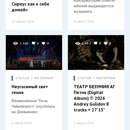
консерватории отметят
Сириус как к себе
юбилей выдающегося
домой»
музыканта.
15 июля 2026
9 июля 2026
1 105
0
0
1 652
0
0
СТАТЬИ
МАТЕРИАЛ
СТАТЬИ
МАТЕРИАЛ
Неугасимый свет
ТЕАТР БЕЗУМИЯ АГ
гения
Петля (Digital
Album) ℗ 2026
Великолепная "Ночь
Andrey Gulidov 8
Чайковского" опустилась
tracks = 27'15"
на Демьяново.
6 июля 2026
1 июля 2026