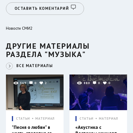
ОСТАВИТЬ КОМЕНТАРИЙ
Новости СМИ2
ДРУГИЕ МАТЕРИАЛЫ
РАЗДЕЛА "МУЗЫКА"
ВСЕ МАТЕРИАЛЫ
569
0
2
880
0
0
СТАТЬИ
МАТЕРИАЛ
СТАТЬИ
МАТЕРИАЛ
"Песня о любви" в
«Акустика с
честь столетия со
Востока»: концерт,