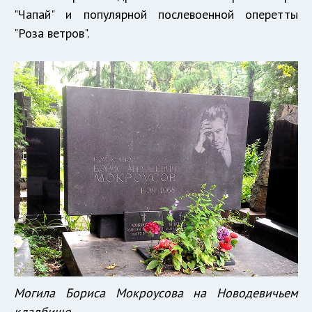
"Чапай" и популярной послевоенной оперетты
"Роза ветров".
Могила Бориса Мокроусова на Новодевичьем
кладбище.