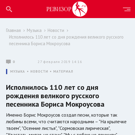
Главная
Музыка
Новости
Исполнилось 110 лет со дня рождения великого русского
песенника Бориса Мокроусова
0
27 февраля 2019 14:16
МУЗЫКА
НОВОСТИ
МАТЕРИАЛ
Исполнилось 110 лет со дня
рождения великого русского
песенника Бориса Мокроусова
Именно Борис Мокроусов создал песни, которые так
любимы всеми, что считаются народными – "На крылечке
твоем", "Осенние листья", "Сормовская лирическая",
"Хвастать, милая, не стану", "Мы с тобою не дружили".