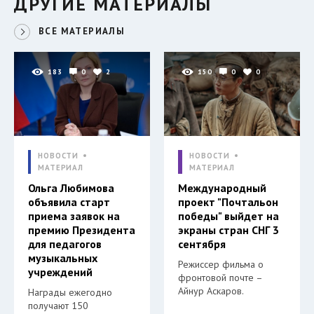
ДРУГИЕ МАТЕРИАЛЫ
ВСЕ МАТЕРИАЛЫ
183
0
2
150
0
0
НОВОСТИ
НОВОСТИ
МАТЕРИАЛ
МАТЕРИАЛ
Ольга Любимова
Международный
объявила старт
проект "Почтальон
приема заявок на
победы" выйдет на
премию Президента
экраны стран СНГ 3
для педагогов
сентября
музыкальных
Режиссер фильма о
учреждений
фронтовой почте –
Айнур Аскаров.
Награды ежегодно
получают 150