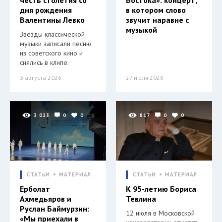
дня рождения
в котором слово
Валентины Левко
звучит наравне с
музыкой
Звезды классической
музыки записали песню
из советского кино и
снялись в клипе.
3 августа 2026
27 июля 2026
3 023
0
0
817
0
0
СТАТЬИ
МАТЕРИАЛ
СТАТЬИ
МАТЕРИАЛ
Ерболат
К 95-летию Бориса
Ахмедьяров и
Тевлина
Руслан Баймурзин:
12 июля в Московской
«Мы приехали в