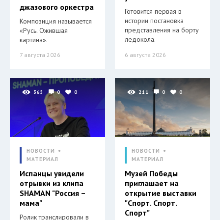
джазового оркестра
Готовится первая в
истории постановка
Композиция называется
представления на борту
«Русь. Ожившая
ледокола.
картина».
7 августа 2026
6 августа 2026
365
0
0
211
0
0
НОВОСТИ
НОВОСТИ
МАТЕРИАЛ
МАТЕРИАЛ
Испанцы увидели
Музей Победы
отрывки из клипа
приглашает на
SHAMAN "Россия –
открытие выставки
мама"
"Спорт. Спорт.
Спорт"
Ролик транслировали в