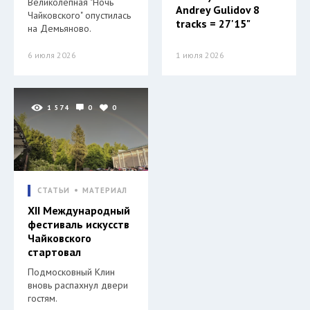
Великолепная "Ночь
Andrey Gulidov 8
Чайковского" опустилась
tracks = 27'15"
на Демьяново.
6 июля 2026
1 июля 2026
1 574
0
0
СТАТЬИ
МАТЕРИАЛ
XII Международный
фестиваль искусств
Чайковского
стартовал
Подмосковный Клин
вновь распахнул двери
гостям.