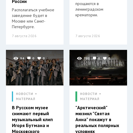
России
прощаются в
ленинградском
Располагаться учебное
крематории.
заведение будет в
Москве или Санкт-
Петербурге.
7 августа 2026
7 августа 2026
94
0
0
701
0
0
НОВОСТИ
НОВОСТИ
МАТЕРИАЛ
МАТЕРИАЛ
В Русском музее
"Арктический"
снимают первый
мюзикл "Святая
музыкальный клип
Анна" покажут в
Игоря Бутмана и
реальных полярных
Московского
условиях