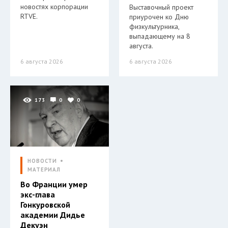
новостях корпорации
Выставочный проект
RTVE.
приурочен ко Дню
физкультурника,
выпадающему на 8
августа.
6 августа 2026
6 августа 2026
173
0
0
НОВОСТИ
МАТЕРИАЛ
Во Франции умер
экс-глава
Гонкуровской
академии Дидье
Декуэн