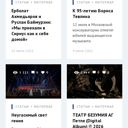
СТАТЬИ
МАТЕРИАЛ
СТАТЬИ
МАТЕРИАЛ
Ерболат
К 95-летию Бориса
Ахмедьяров и
Тевлина
Руслан Баймурзин:
12 июля в Московской
«Мы приехали в
консерватории отметят
Сириус как к себе
юбилей выдающегося
домой»
музыканта.
15 июля 2026
9 июля 2026
1 122
0
0
1 664
0
0
СТАТЬИ
МАТЕРИАЛ
СТАТЬИ
МАТЕРИАЛ
Неугасимый свет
ТЕАТР БЕЗУМИЯ АГ
гения
Петля (Digital
Album) ℗ 2026