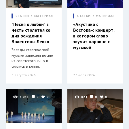
СТАТЬИ
МАТЕРИАЛ
СТАТЬИ
МАТЕРИАЛ
"Песня о любви" в
«Акустика с
честь столетия со
Востока»: концерт,
дня рождения
в котором слово
Валентины Левко
звучит наравне с
музыкой
Звезды классической
музыки записали песню
из советского кино и
снялись в клипе.
3 августа 2026
27 июля 2026
3 038
0
0
824
0
0