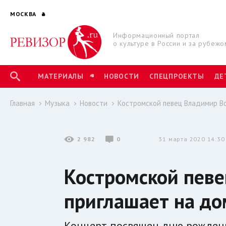
МОСКВА
Информационный портал
о культуре в России и за рубежо
МАТЕРИАЛЫ
НОВОСТИ
СПЕЦПРОЕКТЫ
ДЕ
Главная
Музыка
Новости
Костромской певец Владимир В
2 982
0
31 марта 2020 14:30
Костромской пев
приглашает на д
Концерт посвящен дню рождения