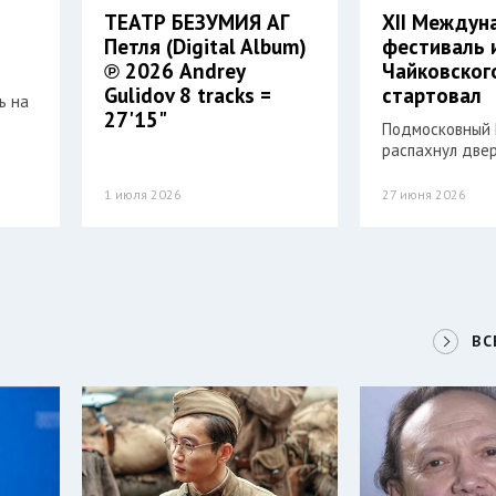
ТЕАТР БЕЗУМИЯ АГ
XII Междун
Петля (Digital Album)
фестиваль 
℗ 2026 Andrey
Чайковског
Gulidov 8 tracks =
стартовал
ь на
27'15"
Подмосковный 
распахнул двер
1 июля 2026
27 июня 2026
ВС