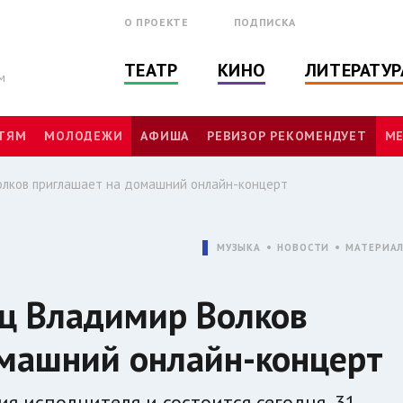
О ПРОЕКТЕ
ПОДПИСКА
ТЕАТР
КИНО
ЛИТЕРАТУР
м
ТЯМ
МОЛОДЕЖИ
АФИША
РЕВИЗОР РЕКОМЕНДУЕТ
МЕ
олков приглашает на домашний онлайн-концерт
МУЗЫКА
НОВОСТИ
МАТЕРИА
ец Владимир Волков
омашний онлайн-концерт
 исполнителя и состоится сегодня, 31