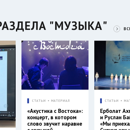
РАЗДЕЛА "МУЗЫКА"
ВС
СТАТЬИ
МАТЕРИАЛ
СТАТЬИ
МА
«Акустика с Востока»:
Ерболат А
концерт, в котором
и Руслан Ба
слово звучит наравне
«Мы приеха
с музыкой
Сириус как 