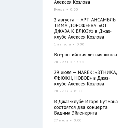
о
Алексея Козлова
м
Вчера
0:00
я
2 августа — АРТ-АНСАМБЛЬ
х
ТИМА ДОРОФЕЕВА: «ОТ
ДЖАЗА К БЛЮЗУ» в Джаз-
клубе Алексея Козлова
1 августа
0:00
Всероссийская летняя школа
28 июля
17:28
29 июля — NAREK: «ЭТНИКА,
ФЬЮЖН, НОВОЕ» в Джаз-
клубе Алексея Козлова
28 июля
0:00
В Джаз-клубе Игоря Бутмана
состоятся два концерта
Вадима Эйленкрига
27 июля
0:00