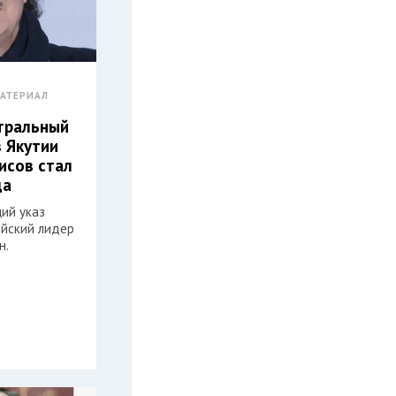
АТЕРИАЛ
атральный
з Якутии
исов стал
да
ий указ
ийский лидер
н.