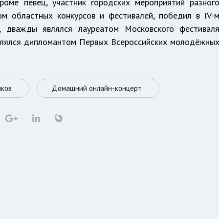
роме певец, участник городских мероприятий разног
ом областных конкурсов и фестивалей, победил в IV-
", дважды являлся лауреатом Московского фестивал
являлся дипломантом Первых Всероссийских молодёжны
лков
Домашний онлайн-концерт