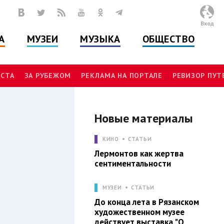
Вход
А
МУЗЕИ
МУЗЫКА
ОБЩЕСТВО
СТА
ЗА РУБЕЖОМ
РЕКЛАМА НА ПОРТАЛЕ
РЕВИЗОР ПУ
Новые материалы
Л
КИНО
СТАТЬИ
Лермонтов как жертва
сентиментальности
МУЗЕИ
СТАТЬИ
До конца лета в Рязанском
художественном музее
действует выставка "О