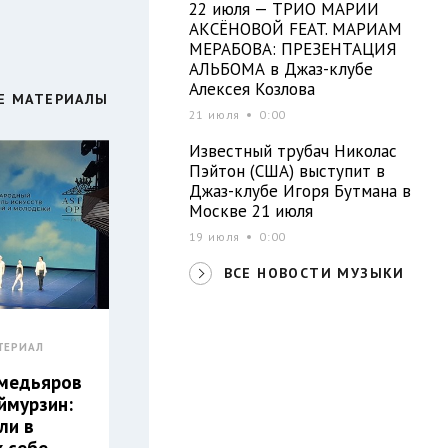
22 июля — ТРИО МАРИИ
АКСЁНОВОЙ FEAT. МАРИАМ
МЕРАБОВА: ПРЕЗЕНТАЦИЯ
АЛЬБОМА в Джаз-клубе
Алексея Козлова
Е МАТЕРИАЛЫ
21 июля
0:00
Известный трубач Николас
Пэйтон (США) выступит в
Джаз-клубе Игоря Бутмана в
Москве 21 июля
19 июля
0:00
ВСЕ НОВОСТИ МУЗЫКИ
ТЕРИАЛ
хмедьяров
ймурзин:
ли в
к себе