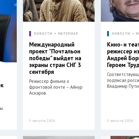
НОВОСТИ
МАТЕРИАЛ
НОВОСТИ
М
Международный
Кино- и те
проект "Почтальон
режиссер и
победы" выйдет на
Андрей Бор
экраны стран СНГ 3
Героем Тру
сентября
Соответствующ
подписал росс
Режиссер фильма о
ок
Владимир Пути
фронтовой почте – Айнур
Аскаров.
ы.
5 августа 2026
5 августа 2026