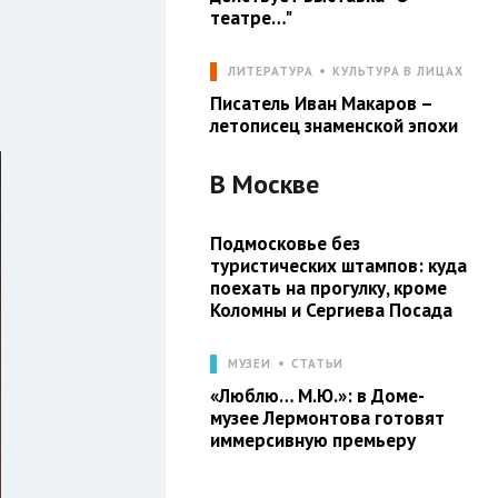
театре…"
ЛИТЕРАТУРА
КУЛЬТУРА В ЛИЦАХ
Писатель Иван Макаров –
летописец знаменской эпохи
В
Москве
Подмосковье без
туристических штампов: куда
поехать на прогулку, кроме
Коломны и Сергиева Посада
МУЗЕИ
СТАТЬИ
«Люблю… М.Ю.»: в Доме-
музее Лермонтова готовят
иммерсивную премьеру