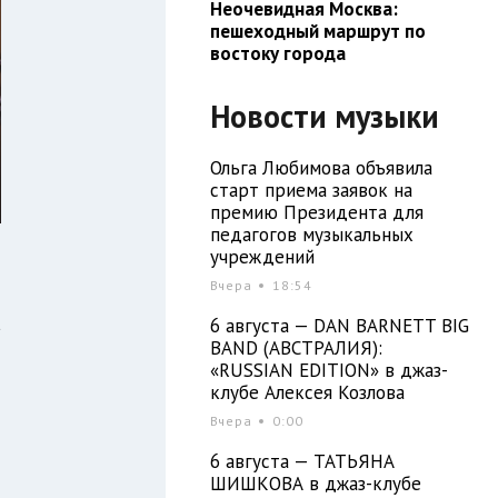
Неочевидная Москва:
пешеходный маршрут по
востоку города
Новости музыки
Ольга Любимова объявила
старт приема заявок на
премию Президента для
педагогов музыкальных
учреждений
Вчера
18:54
а
6 августа — DAN BARNETT BIG
BAND (АВСТРАЛИЯ):
я
«RUSSIAN EDITION» в джаз-
клубе Алексея Козлова
Вчера
0:00
6 августа — ТАТЬЯНА
ШИШКОВА в джаз-клубе