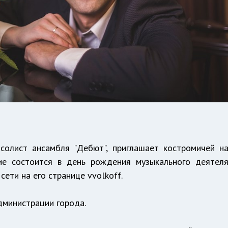
солист ансамбля "Дебют", приглашает костромичей н
ие состоится в день рождения музыкального деятел
 сети на его странице vvolkoff.
дминистрации города.