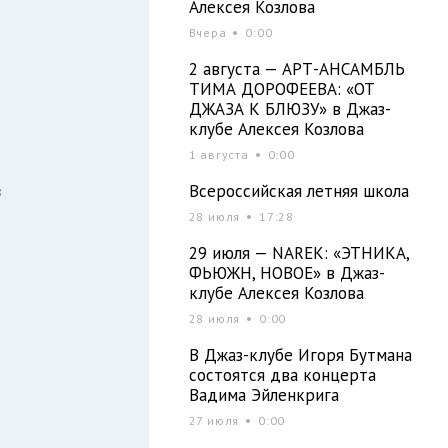
о
Алексея Козлова
з
Вчера
0:00
-
2 августа — АРТ-АНСАМБЛЬ
й
ТИМА ДОРОФЕЕВА: «ОТ
ДЖАЗА К БЛЮЗУ» в Джаз-
я
клубе Алексея Козлова
1 августа
0:00
в
Всероссийская летняя школа
д
28 июля
17:28
29 июля — NAREK: «ЭТНИКА,
ФЬЮЖН, НОВОЕ» в Джаз-
клубе Алексея Козлова
28 июля
0:00
В Джаз-клубе Игоря Бутмана
состоятся два концерта
Вадима Эйленкрига
27 июля
0:00