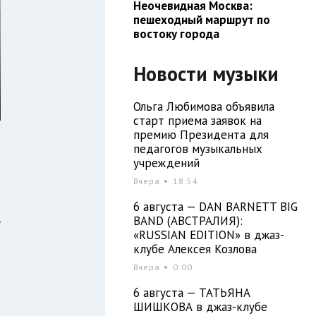
Неочевидная Москва:
пешеходный маршрут по
востоку города
Новости музыки
Ольга Любимова объявила
старт приема заявок на
премию Президента для
педагогов музыкальных
учреждений
Вчера
18:54
л
и
6 августа — DAN BARNETT BIG
BAND (АВСТРАЛИЯ):
е
«RUSSIAN EDITION» в джаз-
о
клубе Алексея Козлова
й
Вчера
0:00
6 августа — ТАТЬЯНА
ШИШКОВА в джаз-клубе