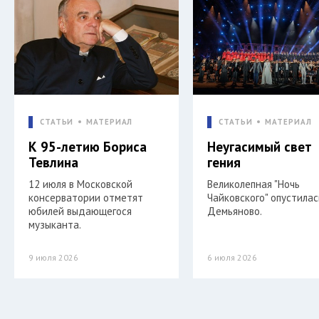
СТАТЬИ
МАТЕРИАЛ
СТАТЬИ
МАТЕРИАЛ
К 95-летию Бориса
Неугасимый свет
Тевлина
гения
12 июля в Московской
Великолепная "Ночь
консерватории отметят
Чайковского" опустилас
юбилей выдающегося
Демьяново.
музыканта.
9 июля 2026
6 июля 2026