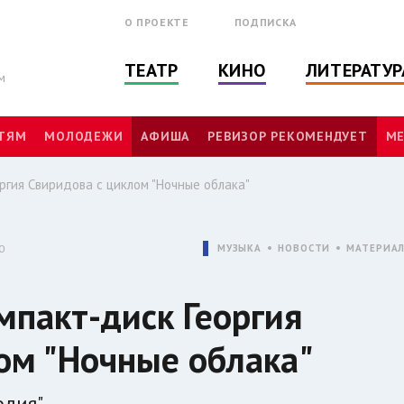
О ПРОЕКТЕ
ПОДПИСКА
ТЕАТР
КИНО
ЛИТЕРАТУР
м
ТЯМ
МОЛОДЕЖИ
АФИША
РЕВИЗОР РЕКОМЕНДУЕТ
МЕ
ргия Свиридова с циклом "Ночные облака"
0
МУЗЫКА
НОВОСТИ
МАТЕРИА
пакт-диск Георгия
ом "Ночные облака"
дия".