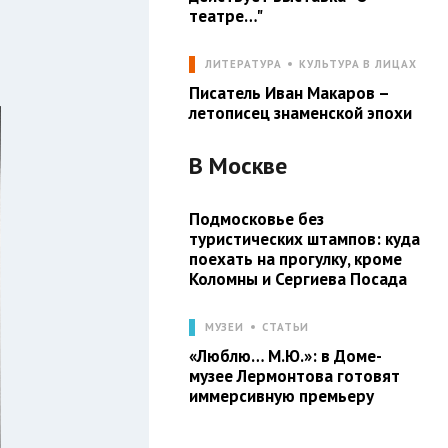
театре…"
ЛИТЕРАТУРА
КУЛЬТУРА В ЛИЦАХ
Писатель Иван Макаров –
летописец знаменской эпохи
В
Москве
Подмосковье без
туристических штампов: куда
поехать на прогулку, кроме
Коломны и Сергиева Посада
МУЗЕИ
СТАТЬИ
«Люблю… М.Ю.»: в Доме-
музее Лермонтова готовят
иммерсивную премьеру