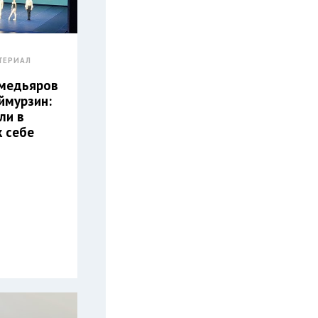
ТЕРИАЛ
хмедьяров
ймурзин:
ли в
к себе