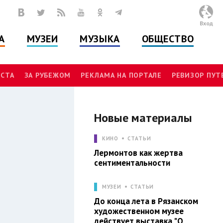
Вход
А
МУЗЕИ
МУЗЫКА
ОБЩЕСТВО
СТА
ЗА РУБЕЖОМ
РЕКЛАМА НА ПОРТАЛЕ
РЕВИЗОР ПУ
Новые материалы
Л
КИНО
СТАТЬИ
Лермонтов как жертва
сентиментальности
МУЗЕИ
СТАТЬИ
До конца лета в Рязанском
художественном музее
действует выставка "О