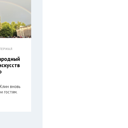
ТЕРИАЛ
ародный
искусств
о
Клин вновь
и гостям.