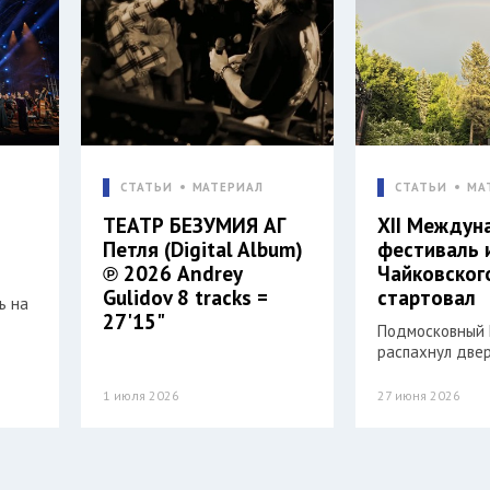
СТАТЬИ
МАТЕРИАЛ
СТАТЬИ
МА
ТЕАТР БЕЗУМИЯ АГ
XII Междун
Петля (Digital Album)
фестиваль 
℗ 2026 Andrey
Чайковског
Gulidov 8 tracks =
стартовал
ь на
27'15"
Подмосковный 
распахнул двер
1 июля 2026
27 июня 2026