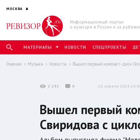
МОСКВА
Информационный портал
о культуре в России и за рубежо
МАТЕРИАЛЫ
НОВОСТИ
СПЕЦПРОЕКТЫ
ДЕ
Главная
Музыка
Новости
Вышел первый компакт-диск Гео
2 232
0
26 апреля 2019 20:0
Вышел первый ком
Свиридова с цикл
Альбом выпустила фирма "Мело