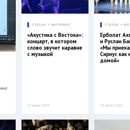
СТАТЬИ
МАТЕРИАЛ
СТАТЬИ
МА
«Акустика с Востока»:
Ерболат А
концерт, в котором
и Руслан Ба
слово звучит наравне
«Мы приеха
с музыкой
Сириус как 
домой»
кино
27 июля 2026
15 июля 2026