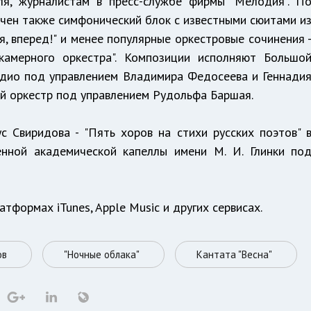
ля, журналистам в пресс-службе фирмы "Мелодия". П
чен также симфонический блок с известными сюитами и
я, вперед!" и менее популярные оркестровые сочинения 
камерного оркестра". Композиции исполняют Большо
адио под управлением Владимира Федосеева и Геннади
й оркестр под управлением Рудольфа Баршая.
 Свиридова - "Пять хоров на стихи русских поэтов" 
енной академической капеллы имени М. И. Глинки по
тформах iTunes, Apple Music и других сервисах.
ов
"Ночные облака"
Кантата "Весна"