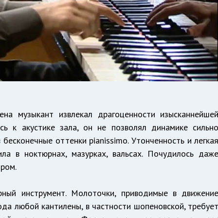
на музыкант извлекал драгоценности изысканнейше
сь к акустике зала, он не позволял динамике сильн
в бесконечные оттенки pianissimo. Утонченность и легка
ила в ноктюрнах, мазурках, вальсах. Почудилось даж
ром.
ный инструмент. Молоточки, приводимые в движени
ода любой кантилены, в частности шопеновской, требуе