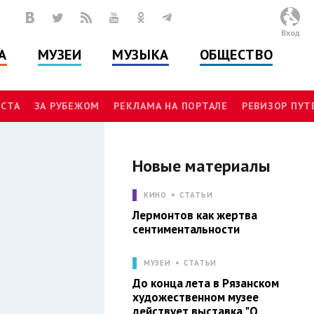
Вход
А
МУЗЕИ
МУЗЫКА
ОБЩЕСТВО
СТА
ЗА РУБЕЖОМ
РЕКЛАМА НА ПОРТАЛЕ
РЕВИЗОР ПУ
Новые материалы
Л
КИНО
СТАТЬИ
Лермонтов как жертва
сентиментальности
МУЗЕИ
СТАТЬИ
До конца лета в Рязанском
художественном музее
действует выставка "О