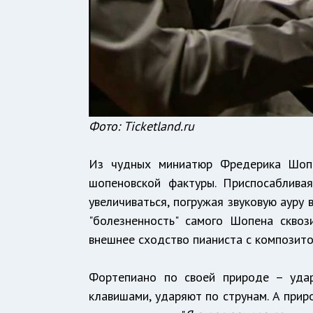
Фото: Ticketland.ru
Из чудных миниатюр Фредерика Шопе
шопеновской фактуры. Приспосабливая
увеличиваться, погружая звуковую ауру 
"болезненность" самого Шопена сквоз
внешнее сходство пианиста с композито
Фортепиано по своей природе – удар
клавишами, ударяют по струнам. А прир