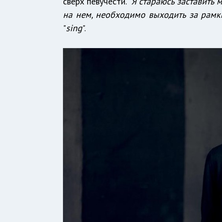
сверх певучести. "
Я стараюсь заставить 
на нем, необходимо выходить за рамк
"
sing
".