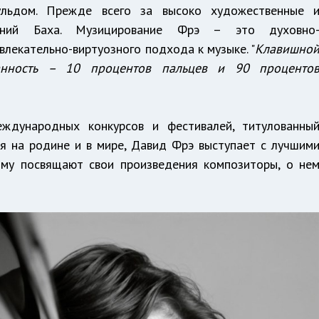
ульдом. Прежде всего за высоко художественные 
нений Баха. Музицирование Фрэ – это духовно
влекательно-виртуозного подхода к музыке. "
Клавишно
анность – 10 процентов пальцев и 90 проценто
ждународных конкурсов и фестивалей, титулованны
я на родине и в мире, Давид Фрэ выступает с лучшим
Ему посвящают свои произведения композиторы, о не