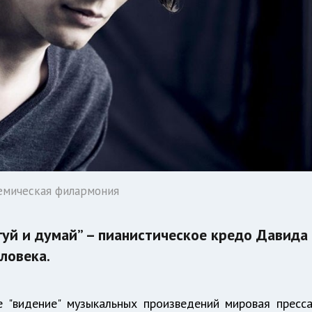
емическая филармония
ингуй и думай” – пианистическое кредо Дaвида
ловека.
е "видение" музыкальных произведений мировая пресс