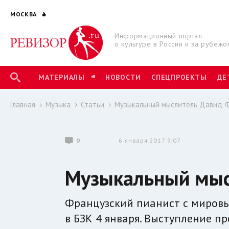
МОСКВА
Информационный портал
о культуре в России и за рубежо
МАТЕРИАЛЫ
НОВОСТИ
СПЕЦПРОЕКТЫ
ДЕ
Главная
Музыка
Статьи
Музыкальный мыслитель Давид 
0
6 января 2017 9:07
Музыкальный мыс
Французский пианист с миров
в БЗК 4 января. Выступление п