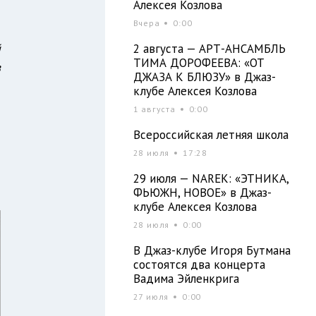
Алексея Козлова
и
Вчера
0:00
-
й
2 августа — АРТ-АНСАМБЛЬ
ТИМА ДОРОФЕЕВА: «ОТ
в
ДЖАЗА К БЛЮЗУ» в Джаз-
клубе Алексея Козлова
1 августа
0:00
й
Всероссийская летняя школа
и
28 июля
17:28
м
29 июля — NAREK: «ЭТНИКА,
ФЬЮЖН, НОВОЕ» в Джаз-
клубе Алексея Козлова
28 июля
0:00
В Джаз-клубе Игоря Бутмана
состоятся два концерта
Вадима Эйленкрига
27 июля
0:00