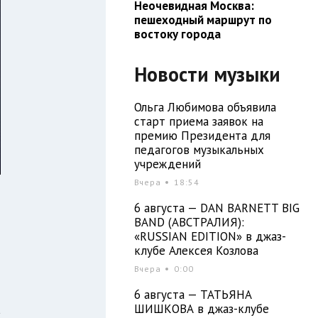
Неочевидная Москва:
пешеходный маршрут по
востоку города
Новости музыки
Ольга Любимова объявила
старт приема заявок на
премию Президента для
педагогов музыкальных
учреждений
Вчера
18:54
6 августа — DAN BARNETT BIG
BAND (АВСТРАЛИЯ):
«RUSSIAN EDITION» в джаз-
клубе Алексея Козлова
Вчера
0:00
6 августа — ТАТЬЯНА
ШИШКОВА в джаз-клубе
а