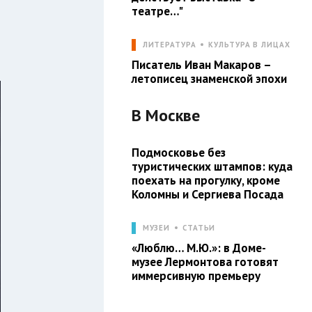
театре…"
ЛИТЕРАТУРА
КУЛЬТУРА В ЛИЦАХ
Писатель Иван Макаров –
летописец знаменской эпохи
В
Москве
Подмосковье без
туристических штампов: куда
поехать на прогулку, кроме
Коломны и Сергиева Посада
МУЗЕИ
СТАТЬИ
«Люблю… М.Ю.»: в Доме-
музее Лермонтова готовят
иммерсивную премьеру