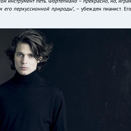
мой инструмент петь. Фортепиано – прекрасно, но, игра
и его перкуссионной природы
", – убежден пианист. Ег