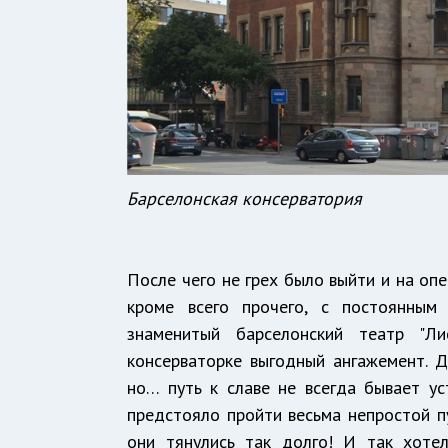
Барселонская консерватория
После чего не грех было выйти и на оп
кроме всего прочего, с постоянным
знаменитый барселонский театр "Л
консерваторке выгодный ангажемент. Д
но… путь к славе не всегда бывает у
предстояло пройти весьма непростой пу
они тянулись так долго! И так хоте