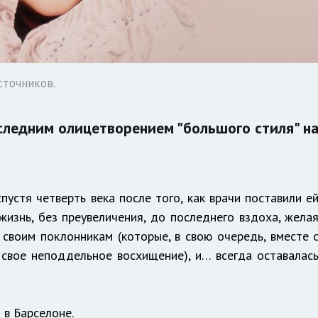
сточников.
следним олицетворением "большого стиля" н
устя четверть века после того, как врачи поставили е
жизнь, без преувеличения, до последнего вздоха, жела
своим поклонникам (которые, в свою очередь, вместе 
свое неподдельное восхищение), и… всегда оставалас
я в Барселоне.