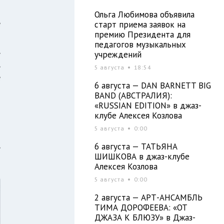
Ольга Любимова объявила
е
старт приема заявок на
премию Президента для
м
педагогов музыкальных
,
учреждений
,
5 августа
18:54
е
6 августа — DAN BARNETT BIG
BAND (АВСТРАЛИЯ):
«RUSSIAN EDITION» в джаз-
клубе Алексея Козлова
5 августа
0:00
,
6 августа — ТАТЬЯНА
ШИШКОВА в джаз-клубе
Алексея Козлова
5 августа
0:00
2 августа — АРТ-АНСАМБЛЬ
ТИМА ДОРОФЕЕВА: «ОТ
ДЖАЗА К БЛЮЗУ» в Джаз-