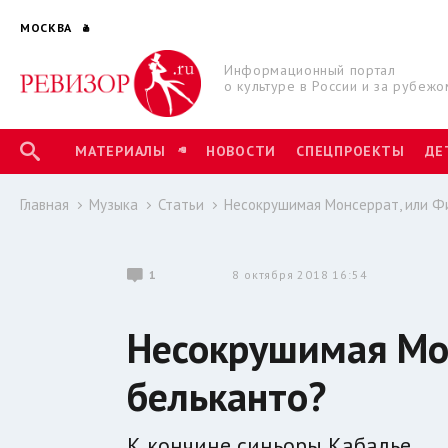
МОСКВА
Информационный портал
о культуре в России и за рубежо
МАТЕРИАЛЫ
НОВОСТИ
СПЕЦПРОЕКТЫ
ДЕ
Главная
Музыка
Статьи
Несокрушимая Монсеррат, или Ф
1
8 октября 2018 16:54
Несокрушимая Мо
бельканто?
К кончине синьоры Кабалье.