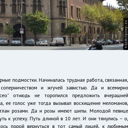
ерные подмостки. Начиналась трудная работа, связанная
 соперничеством и жгучей завистью. Да и всемирн
исео" отнюдь не торопился предложить вчерашне
а, ее голос уже тогда вызывал восхищение меломанов
стлан розами. Да и розы имеют шипы. Молодой певиц
ть к успеху. Путь длиной в 10 лет. И они тянулись – о
лось порой вернуться в тот самый лицей, к любимы