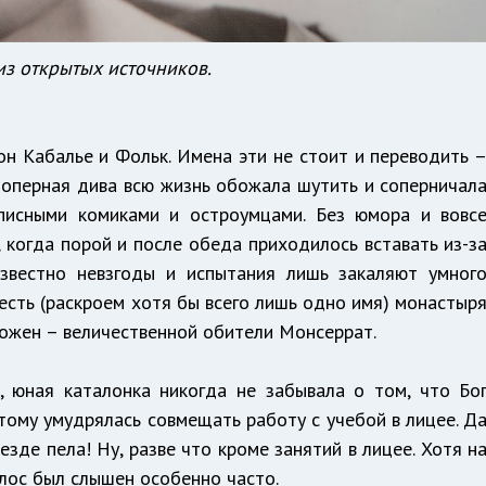
из открытых источников.
н Кабалье и Фольк. Имена эти не стоит и переводить 
я оперная дива всю жизнь обожала шутить и соперничал
писными комиками и остроумцами. Без юмора и вовс
когда порой и после обеда приходилось вставать из-з
известно невзгоды и испытания лишь закаляют умног
честь (раскроем хотя бы всего лишь одно имя) монастыр
ложен – величественной обители Монсеррат.
, юная каталонка никогда не забывала о том, что Бо
отому умудрялась совмещать работу с учебой в лицее. Д
зде пела! Ну, разве что кроме занятий в лицее. Хотя н
голос был слышен особенно часто.