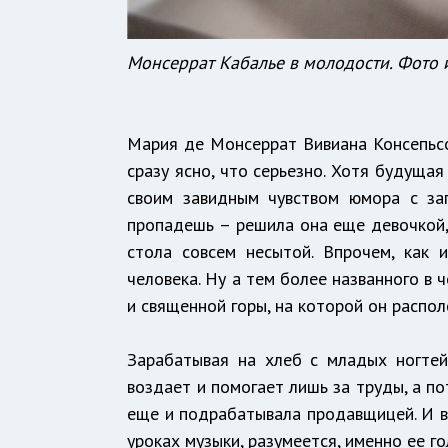
Монсеррат Кабалье в молодости. Фото 
Мария де Монсеррат Вивиана Консепьсо
сразу ясно, что серьезно. Хотя будуща
своим завидным чувством юмора с за
пропадешь – решила она еще девочкой, 
стола совсем несытой. Впрочем, как 
человека. Ну а тем более названного в 
и священной горы, на которой он распо
Зарабатывая на хлеб с младых ногтей
воздает и помогает лишь за труды, а п
еще и подрабатывала продавщицей. И ве
уроках музыки, разумеется, именно ее 