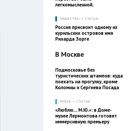
легкомысленной.
ОБЩЕСТВО
СТАТЬИ
Россия присвоит одному из
курильских островов имя
Рихарда Зорге
В
Москве
Подмосковье без
туристических штампов: куда
поехать на прогулку, кроме
Коломны и Сергиева Посада
МУЗЕИ
СТАТЬИ
«Люблю… М.Ю.»: в Доме-
музее Лермонтова готовят
иммерсивную премьеру