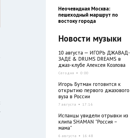
Неочевидная Москва:
пешеходный маршрут по
востоку города
Новости музыки
10 августа — ИГОРЬ ДЖАВАД-
а
ЗАДЕ & DRUMS DREAMS в
джаз-клубе Алексея Козлова
Сегодня
0:00
Игорь Бутман готовится к
й
открытию первого джазового
я
вуза в России
с
7 августа
17:16
ь
Испанцы увидели отрывки из
клипа SHAMAN "Россия –
мама"
6 августа
16:48