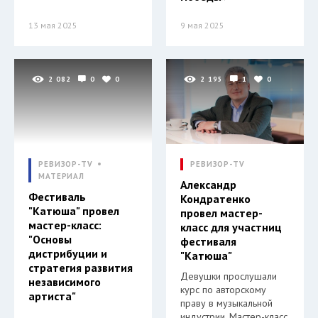
13 мая 2025
9 мая 2025
2 082
0
0
2 195
1
0
РЕВИЗОР-TV
РЕВИЗОР-TV
МАТЕРИАЛ
Александр
Фестиваль
Кондратенко
"Катюша" провел
провел мастер-
мастер-класс:
класс для участниц
"Основы
фестиваля
дистрибуции и
"Катюша"
стратегия развития
Девушки прослушали
независимого
курс по авторскому
артиста"
праву в музыкальной
индустрии. Мастер-класс