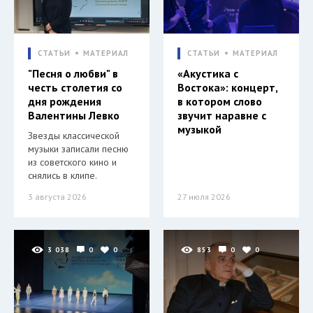
СТАТЬИ
МАТЕРИАЛ
СТАТЬИ
МАТЕРИАЛ
"Песня о любви" в
«Акустика с
честь столетия со
Востока»: концерт,
дня рождения
в котором слово
Валентины Левко
звучит наравне с
музыкой
Звезды классической
музыки записали песню
из советского кино и
снялись в клипе.
3 августа 2026
27 июля 2026
3 038
0
0
853
0
0