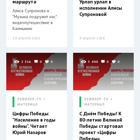
маршрута
Урлап урлап в
исполнении Алисы
Алиса Супронова и
Супроновой
"Музыка подружит нас":
видеопутешествие в
Калмыкию
10 апреля 2026
9 апреля 2026
2 316
0
0
5 400
0
0
РЕВИЗОР-TV
РЕВИЗОР-TV
МАТЕРИАЛ
МАТЕРИАЛ
Цифры Победы:
С Днём Победы! К
"Население в годы
80-летию Великой
войны". Читает
Победы стартовал
Юрий Назаров
проект «Цифры
Победы»