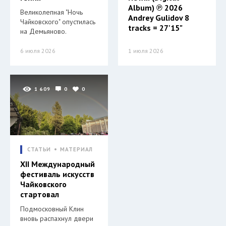
Album) ℗ 2026
Великолепная "Ночь
Andrey Gulidov 8
Чайковского" опустилась
tracks = 27'15"
на Демьяново.
6 июля 2026
1 июля 2026
1 609
0
0
СТАТЬИ
МАТЕРИАЛ
XII Международный
фестиваль искусств
Чайковского
стартовал
Подмосковный Клин
вновь распахнул двери