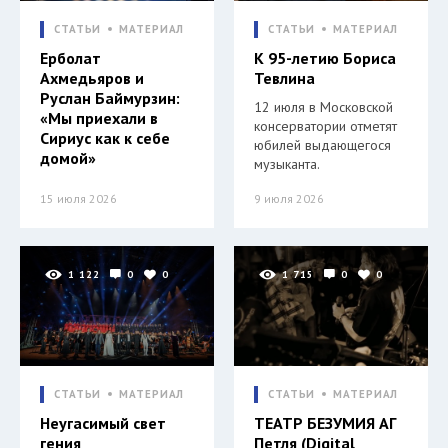
СТАТЬИ
МАТЕРИАЛ
СТАТЬИ
МАТЕРИАЛ
Ерболат
К 95-летию Бориса
Ахмедьяров и
Тевлина
Руслан Баймурзин:
12 июля в Московской
«Мы приехали в
консерватории отметят
Сириус как к себе
юбилей выдающегося
домой»
музыканта.
15 июля 2026
9 июля 2026
1 122
0
0
1 715
0
0
СТАТЬИ
МАТЕРИАЛ
СТАТЬИ
МАТЕРИАЛ
Неугасимый свет
ТЕАТР БЕЗУМИЯ АГ
гения
Петля (Digital