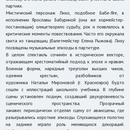
партиях.
Мистический персонаж Лихо, подобное Бабе-Яге, в
исполнении Ярославы Бабуриной (она же хормейстер-
постановщик) олицетворяло судьбу, рок и появлялось в
критические моменты повествования. Часто его окружала
свита из танцовщиц (балетмейстер Елена Рыжова). Лиху
посвящены музыкальные эпизоды в партитуре.
В целом спектакль сочинён в историческом векторе,
отражающем хрестоматийный подход к эпохе и нравам.
Военная форма, нарядные треуголки высших чинов,
одеяния крестьян, разбойников от
художника Натальи Мироновой (г. Красноярск) будто
сошли с иллюстраций школьного учебника. В глубине
сцены установлен подиум, создавший двухуровневость
сценического пространства. Прозрачный
занавес периодически отделял сцену от авансцены, где
разыгрывались короткие эпизоды. Спускающееся полотно
на заднике играло роль меняющихся декораций.