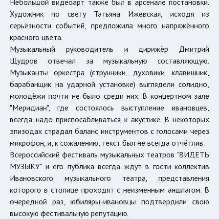
Небольшой видеоарт также был в арсенале постановки.
Художник по свету Татьяна Ижевская, исходя из
серьёзности событий, предложила много напряжённого
красного цвета.
Музыкальный руководитель и дирижёр Дмитрий
Щудров отвечал за музыкальную составляющую.
Музыканты оркестра (струнники, духовики, клавишник,
барабанщик на ударной установке) выглядели солидно,
молодёжи почти не было среди них. В концертном зале
"Меридиан", где состоялось выступление ивановцев,
всегда надо приспосабливаться к акустике. В некоторых
эпизодах страдал баланс инструментов с голосами через
микрофон, и, к сожалению, текст был не всегда отчётлив.
Всероссийский фестиваль музыкальных театров "ВИДЕТЬ
МУЗЫКУ" и его публика всегда ждут в гости коллектив
Ивановского музыкального театра, представления
которого в столице проходят с неизменным аншлагом. В
очередной раз, юбиляры-ивановцы подтвердили свою
высокую фестивальную репутацию.