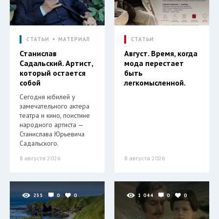
СТАТЬИ
МАТЕРИАЛ
СТАТЬИ
Станислав
Август. Время, когда
Садальский. Артист,
мода перестает
который остается
быть
собой
легкомысленной.
Сегодня юбилей у
замечательного актера
театра и кино, поистине
народного артиста —
Станислава Юрьевича
Садальского.
8 августа 2026
8 августа 2026
255
0
0
1 044
0
0