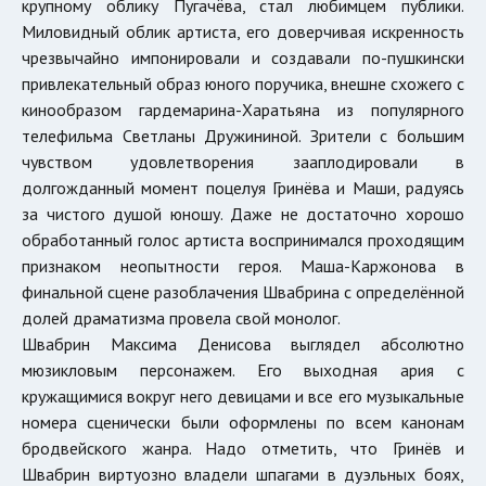
крупному облику Пугачёва, стал любимцем публики.
Миловидный облик артиста, его доверчивая искренность
чрезвычайно импонировали и создавали по-пушкински
привлекательный образ юного поручика, внешне схожего с
кинообразом гардемарина-Харатьяна из популярного
телефильма Светланы Дружининой. Зрители с большим
чувством удовлетворения зааплодировали в
долгожданный момент поцелуя Гринёва и Маши, радуясь
за чистого душой юношу. Даже не достаточно хорошо
обработанный голос артиста воспринимался проходящим
признаком неопытности героя. Маша-Каржонова в
финальной сцене разоблачения Швабрина с определённой
долей драматизма провела свой монолог.
Швабрин Максима Денисова выглядел абсолютно
мюзикловым персонажем. Его выходная ария с
кружащимися вокруг него девицами и все его музыкальные
номера сценически были оформлены по всем канонам
бродвейского жанра. Надо отметить, что Гринёв и
Швабрин виртуозно владели шпагами в дуэльных боях,