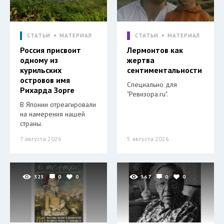
СТАТЬИ
МАТЕРИАЛ
СТАТЬИ
МАТЕРИАЛ
Россия присвоит
Лермонтов как
одному из
жертва
курильских
сентиментальности
островов имя
Специально для
Рихарда Зорге
"Ревизора.ru".
В Японии отреагировали
на намерения нашей
страны.
7 августа 2026
5 августа 2026
325
0
0
567
0
0