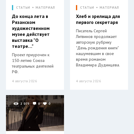
СТАТЬИ
МАТЕРИАЛ
СТАТЬИ
МАТЕРИАЛ
До конца лета в
Хлеб и зрелища для
Рязанском
первого секретаря
художественном
Писатель Сергей
музее действует
Литвинов продолжает
выставка "О
авторскую рубрику
театре…"
"День рождения книги"
нашумевшим в свое
Проект приурочен к
время романом
150-летию Союза
Владимира Дудинцева.
театральных деятелей
РФ.
4 августа 2026
4 августа 2026
2 075
0
0