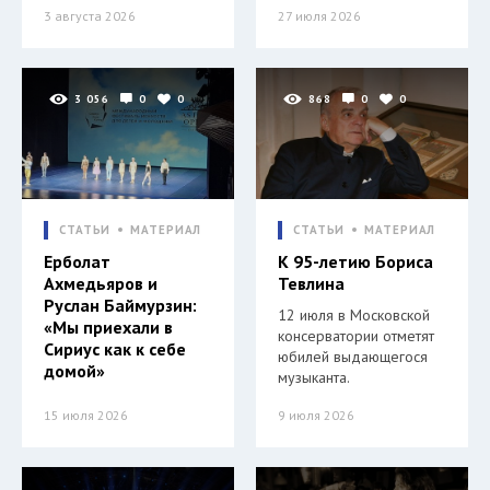
3 августа 2026
27 июля 2026
3 056
0
0
868
0
0
СТАТЬИ
МАТЕРИАЛ
СТАТЬИ
МАТЕРИАЛ
Ерболат
К 95-летию Бориса
Ахмедьяров и
Тевлина
Руслан Баймурзин:
12 июля в Московской
«Мы приехали в
консерватории отметят
Сириус как к себе
юбилей выдающегося
домой»
музыканта.
15 июля 2026
9 июля 2026