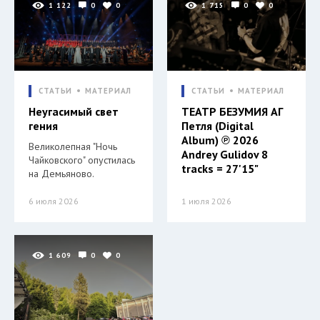
1 122
0
0
1 715
0
0
СТАТЬИ
МАТЕРИАЛ
СТАТЬИ
МАТЕРИАЛ
Неугасимый свет
ТЕАТР БЕЗУМИЯ АГ
гения
Петля (Digital
Album) ℗ 2026
Великолепная "Ночь
Andrey Gulidov 8
Чайковского" опустилась
tracks = 27'15"
на Демьяново.
6 июля 2026
1 июля 2026
1 609
0
0