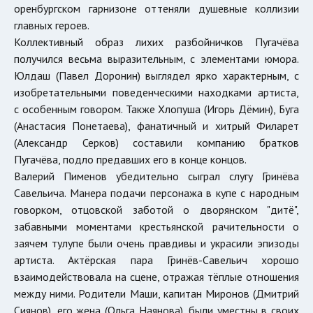
оренбургском гарнизоне оттеняли душевные коллизии
главных героев.
Коллективный образ лихих разбойничков Пугачёва
получился весьма выразительным, с элементами юмора.
Юлдаш (Павел Доронин) выглядел ярко характерным, с
изобретательными поведенческими находками артиста,
с особенным говором. Также Хлопуша (Игорь Дёмин), Буга
(Анастасия Понетаева), фанатичный и хитрый Филарет
(Александр Серков) составили компанию братков
Пугачёва, подло предавших его в конце концов.
Валерий Пименов убедительно сыграл слугу Гринёва
Савельича. Манера подачи персонажа в купе с народным
говорком, отцовской заботой о дворянском "дитё",
забавными моментами крестьянской рачительности о
заячем тулупе были очень правдивы и украсили эпизоды
артиста. Актёрская пара Гринёв-Савельич хорошо
взаимодействовала на сцене, отражая тёплые отношения
между ними. Родители Маши, капитан Миронов (Дмитрий
Сиянов), его жена (Ольга Наянова), были уместны в своих