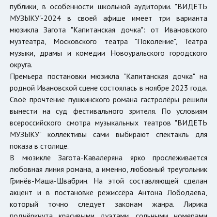
публики, в особенности школьной аудитории. "ВИДЕТЬ
МУЗЫКУ"-2024 в своей афише имеет три варианта
мюзикла Загота "Капитанская дочка": от Ивановского
музтеатра, Московского театра "Поколение", Театра
музыки, драмы и комедии Новоуральского городского
округа.
Премьера постановки мюзикла "Капитанская дочка" на
родной Ивановской сцене состоялась в ноябре 2023 года.
Своё прочтение пушкинского романа гастролёры решили
вынести на суд фестивального зрителя. По условиям
всероссийского смотра музыкальных театров "ВИДЕТЬ
МУЗЫКУ" коллективы сами выбирают спектакль для
показа в столице.
В мюзикле Загота-Кавалеряна ярко прослеживается
любовная линия романа, а именно, любовный треугольник
Гринёв-Маша-Швабрин. На этой составляющей сделан
акцент и в постановке режиссёра Антона Лободаева,
который точно следует законам жанра. Лирика
подчёркнута красивыми дуэтами, сольными номерами