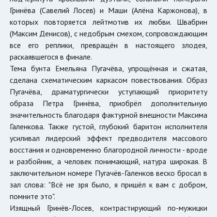
Гринёва (Савелий Лосев) и Маши (Алёна Каржонова), в
которых повторяется лейтмотив их любви. Швабрин
(Максим Денисов), с недобрым смехом, сопровождающим
все его реплики, превращён в настоящего злодея,
раскаявшегося в финале.
Тема бунта Емельяна Пугачёва, упрощённая и сжатая,
сделана схематическим каркасом повествования. Образ
Пугачёва, драматургически уступающий приоритету
образа Петра Гринёва, приобрёл дополнительную
значительность благодаря фактурной внешности Максима
Галенкова. Также густой, глубокий баритон исполнителя
усиливал лидерский эффект предводителя массового
восстания и одновременно благородной личности - вроде
и разбойник, а человек понимающий, натура широкая. В
заключительном номере Пугачёв-Галенков веско бросал в
зал слова: "Всё не зря было, я пришёл к вам с добром,
помните это".
Изящный Гринёв-Лосев, контрастирующий по-мужицки