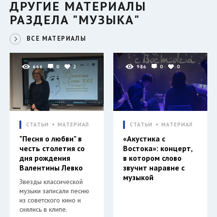
ДРУГИЕ МАТЕРИАЛЫ
РАЗДЕЛА "МУЗЫКА"
ВСЕ МАТЕРИАЛЫ
666
0
2
986
0
0
СТАТЬИ
МАТЕРИАЛ
СТАТЬИ
МАТЕРИАЛ
"Песня о любви" в
«Акустика с
честь столетия со
Востока»: концерт,
дня рождения
в котором слово
Валентины Левко
звучит наравне с
музыкой
Звезды классической
музыки записали песню
из советского кино и
снялись в клипе.