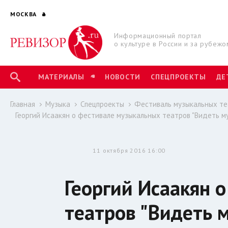
МОСКВА
Информационный портал
о культуре в России и за рубежо
МАТЕРИАЛЫ
НОВОСТИ
СПЕЦПРОЕКТЫ
ДЕ
Главная
Музыка
Спецпроекты
Фестиваль музыкальных те
Георгий Исаакян о фестивале музыкальных театров "Видеть муз
11 октября 2016 16:00
Георгий Исаакян 
театров "Видеть м