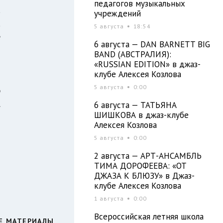
педагогов музыкальных
а
учреждений
а
5 августа
18:54
е
6 августа — DAN BARNETT BIG
BAND (АВСТРАЛИЯ):
«RUSSIAN EDITION» в джаз-
клубе Алексея Козлова
3
5 августа
0:00
р
.
6 августа — ТАТЬЯНА
ШИШКОВА в джаз-клубе
Алексея Козлова
5 августа
0:00
2 августа — АРТ-АНСАМБЛЬ
ТИМА ДОРОФЕЕВА: «ОТ
ДЖАЗА К БЛЮЗУ» в Джаз-
клубе Алексея Козлова
1 августа
0:00
Всероссийская летняя школа
Е МАТЕРИАЛЫ