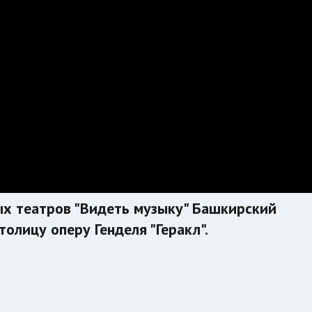
х театров "Видеть музыку" Башкирский
толицу оперу Генделя "Геракл".