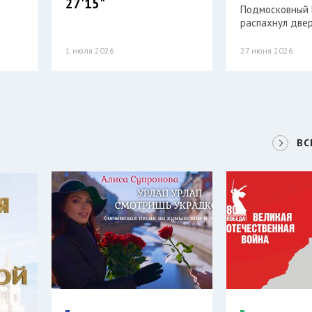
27'15"
Подмосковный 
распахнул двер
1 июля 2026
27 июня 2026
ВС