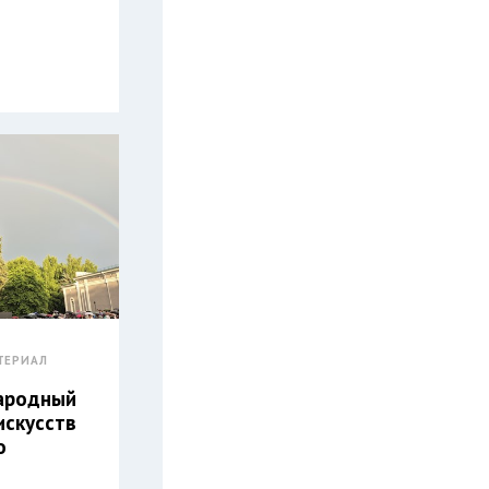
ТЕРИАЛ
ародный
искусств
о