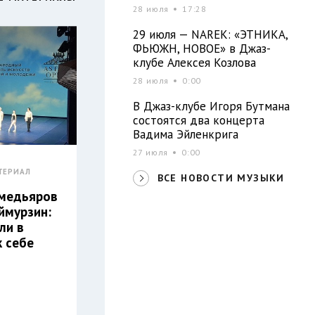
28 июля
17:28
29 июля — NAREK: «ЭТНИКА,
ФЬЮЖН, НОВОЕ» в Джаз-
клубе Алексея Козлова
28 июля
0:00
В Джаз-клубе Игоря Бутмана
состоятся два концерта
Вадима Эйленкрига
27 июля
0:00
ТЕРИАЛ
ВСЕ НОВОСТИ МУЗЫКИ
хмедьяров
ймурзин:
ли в
к себе