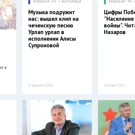
РЕВИЗОР-TV
МАТЕРИАЛ
РЕВИЗОР-TV
Музыка подружит
Цифры Поб
нас: вышел клип на
"Население
чеченскую песню
войны". Чи
Урлап урлап в
Назаров
исполнении Алисы
Супроновой
ие в
9 апреля 2026
13 мая 2025