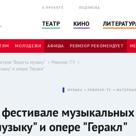
О ПРОЕКТЕ
ПОДПИСКА
ТЕАТР
КИНО
ЛИТЕРАТУР
м
ТЯМ
МОЛОДЕЖИ
АФИША
РЕВИЗОР РЕКОМЕНДУЕТ
МЕ
атров "Видеть музыку"
Ревизор-TV
ыку" и опере "Геракл"
МУЗЫКА
РЕВИЗОР-TV
МАТЕРИА
о фестивале музыкальных
узыку" и опере "Геракл"