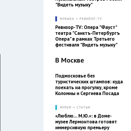
"Видеть музыку"
МУЗЫКА
РЕВИЗОР-TV
Ревизор-TV: Опера "Фауст"
театра "Санктъ-Петербургъ
Опера" в рамках Третьего
фестиваля "Видеть музыку"
В
Москве
Подмосковье без
туристических штампов: куда
поехать на прогулку, кроме
Коломны и Сергиева Посада
МУЗЕИ
СТАТЬИ
«Люблю… М.Ю.»: в Доме-
музее Лермонтова готовят
иммерсивную премьеру