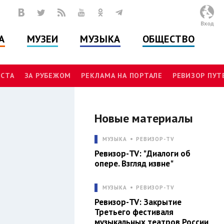
Вход
А
МУЗЕИ
МУЗЫКА
ОБЩЕСТВО
СТА
ЗА РУБЕЖОМ
РЕКЛАМА НА ПОРТАЛЕ
РЕВИЗОР ПУ
Новые материалы
МУЗЫКА
РЕВИЗОР-TV
Л
Ревизор-TV: "Диалоги об
опере. Взгляд извне"
МУЗЫКА
РЕВИЗОР-TV
Ревизор-TV: Закрытие
Третьего фестиваля
музыкальных театров России