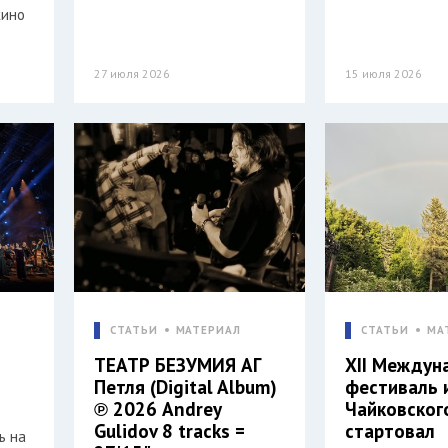
кино
27 июля 2026
15 июля 2026
СТАТЬИ
МАТЕРИАЛ
СТАТЬИ
МА
ТЕАТР БЕЗУМИЯ АГ
XII Междун
Петля (Digital Album)
фестиваль 
℗ 2026 Andrey
Чайковског
Gulidov 8 tracks =
стартовал
ь на