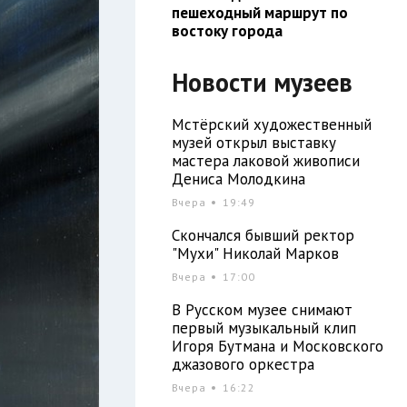
пешеходный маршрут по
востоку города
Новости музеев
Мстёрский художественный
музей открыл выставку
мастера лаковой живописи
Дениса Молодкина
Вчера
19:49
Скончался бывший ректор
"Мухи" Николай Марков
Вчера
17:00
В Русском музее снимают
первый музыкальный клип
Игоря Бутмана и Московского
джазового оркестра
Вчера
16:22