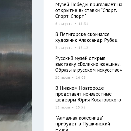
Музей Победы приглашает на
открытие выставки "Спорт.
Спорт. Спорт"
6 августа
15:31
В Пятигорске скончался
художник Александр Рубец
3 августа
18:12
Русский музей открыл
выставку «Великие женщины.
Образы в русском искусстве»
20 июля
16:03
В Нижнем Новгороде
представят неизвестные
шедевры Юрия Косаговского
13 июля
15:52
"Алмазная колесница"
прибудет в Пушкинский
музей