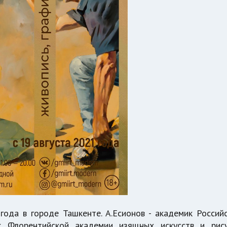
ода в городе Ташкенте. А.Есионов - академик Россий
к Флорентийской академии изящных искусств и рис