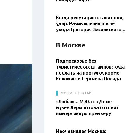
Когда репутацию ставят под
удар. Размышления после
ухода Григория Заславского...
В
Москве
Подмосковье без
туристических штампов: куда
поехать на прогулку, кроме
Коломны и Сергиева Посада
МУЗЕИ
СТАТЬИ
«Люблю… М.Ю.»: в Доме-
музее Лермонтова готовят
иммерсивную премьеру
Неочевидная Москва: