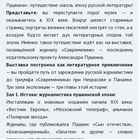
Пушкина»: путешествие сквозь эпоху русской литературы!
Представьте:
вы переступаете порог музея — и
оказываетесь в XIX веке. Вокруг шелест старинных
страниц, портреты великих писателей смотрят со стен, а в
воздухе будто витает дух литературных споров той
эпохи. Именно такое путешествие ждёт вас на выставке,
посвящённой журналу «Современник» — последнему
издательскому проекту Александра Пушкина.
Выставка построена как литературное приключение
— вы пройдёте путь от зарождения русской журналистики
до триумфа «Современника» при Некрасове и Панаеве.
Три зала экспозиции — три главы этой истории:
Зал 1. Истоки: журналистика пушкинской эпохи:
Инсталляции о знаковых изданиях начала XIX века:
«Вестник Европы», «Московский телеграф», альманах
«Полярная звезда».
Журналы, где публиковался Пушкин: «Сын отечества»,
«Благонамеренный», «Галатея» и другие — словно
страницы его творческого дневника.