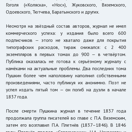
Гоголя («Коляска», «Нос»), Жуковского, Вяземского,
Одоевского, Тютчева, Баратынского и других.
Несмотря на звёздный состав авторов, журнал не имел
коммерческого успеха: у издания было всего 600
подписчиков — этого не хватало даже для покрытия
типографских расходов, тираж снижался: с 2 400
экземпляров в первых томах до 900 — в четвёртом.
Публика оказалась не готова к серьёзному журналу с
намёками на актуальные проблемы. Два последних тома
Пушкин более чем наполовину наполнил собственными
произведениями, часто публикуя их анонимно. Поэт не
успел издать пятый том — он погиб на дуэли в начале
1837 года.
После смерти Пушкина журнал в течение 1837 года
продолжала группа писателей во главе с П.А. Вяземским,
затем его возглавил П.А. Плетнёв (1837–1846). В 1846
году Плетнёв продал «Современник» Н.А. Некрасову и