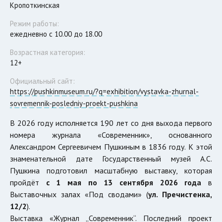
Кропоткинская
Режим работы:
ежедневно с 10.00 до 18.00
Возрастная категория:
12+
Официальный сайт:
https://pushkinmuseum.ru/?q=exhibition/vystavka-zhurnal-
sovremennik-posledniy-proekt-pushkina
В 2026 году исполняется 190 лет со дня выхода первого
номера журнала «Современник», основанного
Александром Сергеевичем Пушкиным в 1836 году. К этой
знаменательной дате Государственный музей А.С.
Пушкина подготовил масштабную выставку, которая
пройдёт
с 1 мая по 13 сентября 2026 года
в
Выставочных залах «Под сводами» (
ул. Пречистенка,
12/2
).
Выставка «Журнал „Современник“. Последний проект