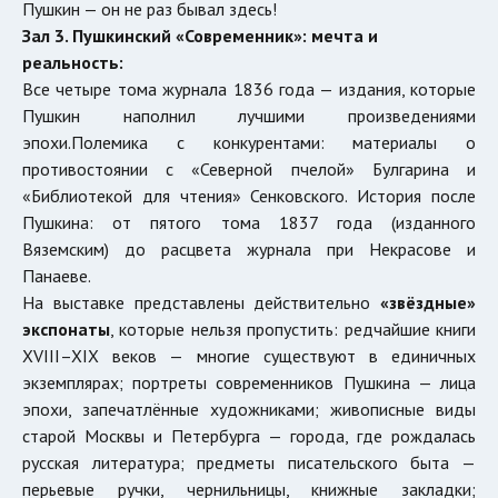
Пушкин — он не раз бывал здесь!
Зал 3. Пушкинский «Современник»: мечта и
реальность:
Все четыре тома журнала 1836 года — издания, которые
Пушкин наполнил лучшими произведениями
эпохи.Полемика с конкурентами: материалы о
противостоянии с «Северной пчелой» Булгарина и
«Библиотекой для чтения» Сенковского. История после
Пушкина: от пятого тома 1837 года (изданного
Вяземским) до расцвета журнала при Некрасове и
Панаеве.
На выставке представлены действительно
«звёздные»
экспонаты
, которые нельзя пропустить: редчайшие книги
XVIII–XIX веков — многие существуют в единичных
экземплярах; портреты современников Пушкина — лица
эпохи, запечатлённые художниками; живописные виды
старой Москвы и Петербурга — города, где рождалась
русская литература; предметы писательского быта —
перьевые ручки, чернильницы, книжные закладки;