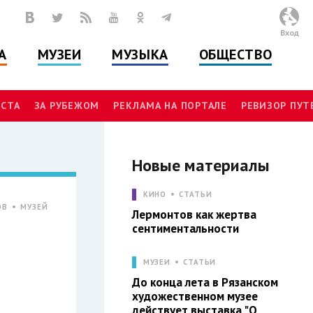
Вход
А
МУЗЕИ
МУЗЫКА
ОБЩЕСТВО
СТА
ЗА РУБЕЖОМ
РЕКЛАМА НА ПОРТАЛЕ
РЕВИЗОР ПУ
Новые материалы
КИНО
СТАТЬИ
ОВ
МУЗЕЙ
Лермонтов как жертва
сентиментальности
МУЗЕИ
СТАТЬИ
До конца лета в Рязанском
художественном музее
действует выставка "О