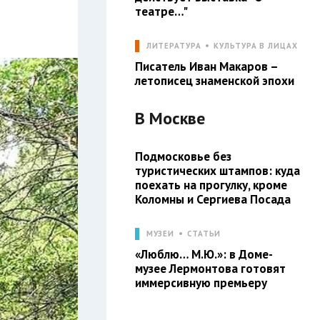
театре…"
ЛИТЕРАТУРА
КУЛЬТУРА В ЛИЦАХ
Писатель Иван Макаров –
летописец знаменской эпохи
В
Москве
Подмосковье без
туристических штампов: куда
поехать на прогулку, кроме
Коломны и Сергиева Посада
МУЗЕИ
СТАТЬИ
«Люблю… М.Ю.»: в Доме-
музее Лермонтова готовят
иммерсивную премьеру