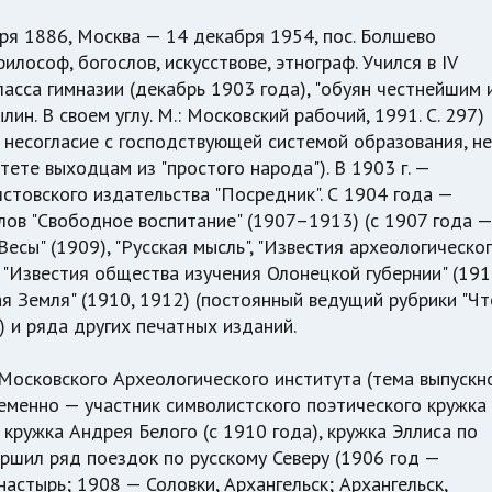
ря 1886, Москва — 14 декабря 1954, пос. Болшево
илософ, богослов, искусствове, этнограф. Учился в IV
ласса гимназии (декабрь 1903 года), "обуян честнейшим 
н. В своем углу. М.: Московский рабочий, 1991. С. 297)
 несогласие с господствующей системой образования, не
тете выходцам из "простого народа"). В 1903 г. —
лстовского издательства "Посредник". С 1904 года —
лов "Свободное воспитание" (1907–1913) (с 1907 года —
Весы" (1909), "Русская мысль", "Известия археологическо
, "Известия общества изучения Олонецкой губернии" (191
вая Земля" (1910, 1912) (постоянный ведущий рубрики "Чт
) и ряда других печатных изданий.
 Московского Археологического института (тема выпускн
ременно — участник символистского поэтического кружка
 кружка Андрея Белого (с 1910 года), кружка Эллиса по
ершил ряд поездок по русскому Северу (1906 год —
настырь; 1908 — Соловки, Архангельск; Архангельск,