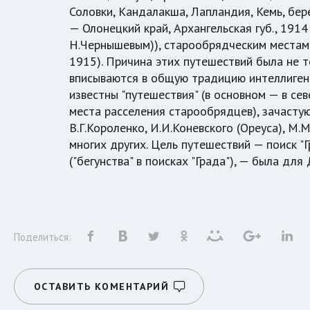
Соловки, Кандалакша, Лапландия, Кемь, бер
— Олонецкий край, Архангельская губ., 191
Н.Чернышевым)), старообрядческим местам 
1915). Причина этих путешествий была не т
вписываются в общую традицию интеллигент
известны "путешествия" (в основном — в с
места расселения старообрядцев), зачасту
В.Г.Короленко, И.И.Коневского (Ореуса), М.
многих других. Цель путешествий — поиск "Г
("бегунства" в поисках "Града"), — была для
Поделиться:
ОСТАВИТЬ КОМЕНТАРИЙ