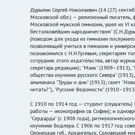
Дурылин Сергей Николаевич (14 (27) сентяб
Московской обл.) — религиозный писатель, ф
Московской мужской гимназии, ушел из VI к
бестолковейшим народничеством" (С.Н.Дурыли
(поводом для ухода из гимназии послужило
позволяющей учиться в гимназии и универси
познакомился с Н.Н.Гусевым, секретарем то
сотрудник этого издательства, автор журна
секретарь редакции); "Маяк" (1909–1913), "
общества изучения русского Севера" (1913)
альманаха "Труды и дни" (1913); газет "Но
читать?"), "Русские Ведомости" (1910–1913
С 1910 по 1914 год — студент (слушатель)
работы — иконография св. Софии); и однов
"Сердарда" (с 1908 года), ритмологического
изучению Бодлера. С 1906 по 1917 год сов
Олонецкая губ., Архангельск, Соловецкий мо