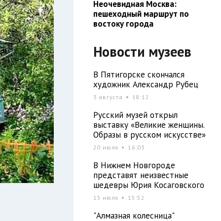
Неочевидная Москва:
пешеходный маршрут по
востоку города
Новости музеев
В Пятигорске скончался
художник Александр Рубец
3 августа
18:12
Русский музей открыл
выставку «Великие женщины.
Образы в русском искусстве»
20 июля
16:03
В Нижнем Новгороде
представят неизвестные
шедевры Юрия Косаговского
13 июля
15:52
"Алмазная колесница"