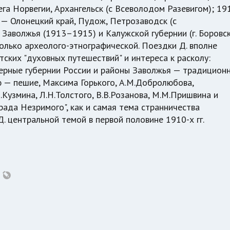
ега Норвегии, Архангельск (с Всеволодом Разевигом); 19
4 — Олонецкий край, Пудож, Петрозаводск (с
Заволжья (1913–1915) и Калужской губернии (г. Боровск
олько археолого-этнографической. Поездки Д. вполне
ских "духовных путешествий" и интереса к расколу:
еверные губернии России и районы Заволжья — традицион
ю — пешие, Максима Горького, А.М.Добролюбова,
М.Кузмина, Л.Н.Толстого, В.В.Розанова, М.М.Пришвина и
рада Незримого", как и самая тема странничества
 Д. центральной темой в первой половине 1910-х гг.