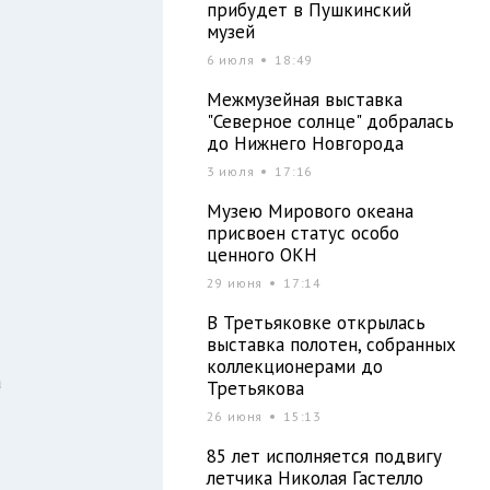
прибудет в Пушкинский
музей
6 июля
18:49
Межмузейная выставка
"Северное солнце" добралась
до Нижнего Новгорода
3 июля
17:16
Музею Мирового океана
присвоен статус особо
ценного ОКН
29 июня
17:14
В Третьяковке открылась
выставка полотен, собранных
коллекционерами до
а
Третьякова
26 июня
15:13
85 лет исполняется подвигу
летчика Николая Гастелло