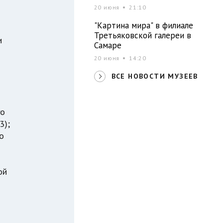
20 июня
21:10
"Картина мира" в филиале
Третьяковской галереи в
и
Самаре
20 июня
14:20
ВСЕ НОВОСТИ МУЗЕЕВ
го
3);
о
ой