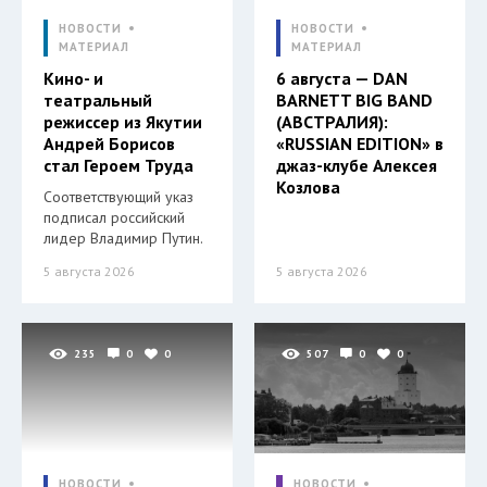
НОВОСТИ
НОВОСТИ
МАТЕРИАЛ
МАТЕРИАЛ
Кино- и
6 августа — DAN
театральный
BARNETT BIG BAND
режиссер из Якутии
(АВСТРАЛИЯ):
Андрей Борисов
«RUSSIAN EDITION» в
стал Героем Труда
джаз-клубе Алексея
Козлова
Соответствующий указ
подписал российский
лидер Владимир Путин.
5 августа 2026
5 августа 2026
235
0
0
507
0
0
НОВОСТИ
НОВОСТИ