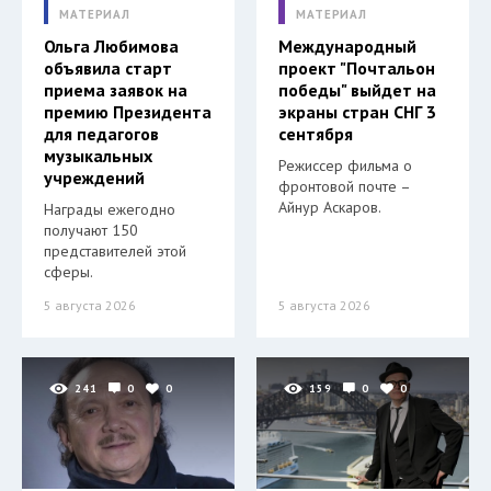
МАТЕРИАЛ
МАТЕРИАЛ
Ольга Любимова
Международный
объявила старт
проект "Почтальон
приема заявок на
победы" выйдет на
премию Президента
экраны стран СНГ 3
для педагогов
сентября
музыкальных
Режиссер фильма о
учреждений
фронтовой почте –
Айнур Аскаров.
Награды ежегодно
получают 150
представителей этой
сферы.
5 августа 2026
5 августа 2026
241
0
0
159
0
0