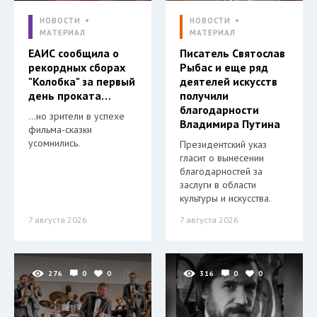
НОВОСТИ
НОВОСТИ
МАТЕРИАЛ
МАТЕРИАЛ
ЕАИС сообщила о
Писатель Святослав
рекордных сборах
Рыбас и еще ряд
"Колобка" за первый
деятелей искусств
день проката…
получили
благодарности
…но зрители в успехе
Владимира Путина
фильма-сказки
усомнились.
Президентский указ
гласит о вынесении
благодарностей за
заслуги в области
культуры и искусства.
7 августа 2026
7 августа 2026
276
0
0
316
0
0