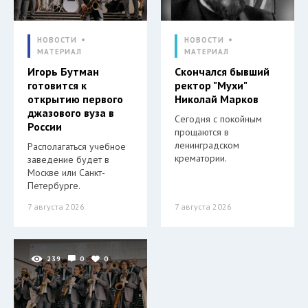
НОВОСТИ
НОВОСТИ
МАТЕРИАЛ
МАТЕРИАЛ
Игорь Бутман
Скончался бывший
готовится к
ректор "Мухи"
открытию первого
Николай Марков
джазового вуза в
Сегодня с покойным
России
прощаются в
ленинградском
Располагаться учебное
крематории.
заведение будет в
Москве или Санкт-
Петербурге.
7 августа 2026
7 августа 2026
239
0
0