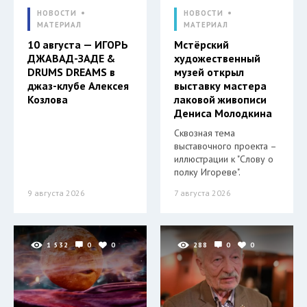
НОВОСТИ
НОВОСТИ
МАТЕРИАЛ
МАТЕРИАЛ
10 августа — ИГОРЬ
Мстёрский
ДЖАВАД-ЗАДЕ &
художественный
DRUMS DREAMS в
музей открыл
джаз-клубе Алексея
выставку мастера
Козлова
лаковой живописи
Дениса Молодкина
Сквозная тема
выставочного проекта –
иллюстрации к "Слову о
полку Игореве".
9 августа 2026
7 августа 2026
1 532
0
0
288
0
0