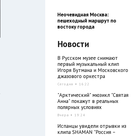
Неочевидная Москва:
пешеходный маршрут по
востоку города
Новости
В Русском музее снимают
первый музыкальный клип
Игоря Бутмана и Московского
джазового оркестра
Сегодня
16:22
"Арктический" мюзикл "Святая
"
Анна" покажут в реальных
и
полярных условиях
Вчера
19:24
Испанцы увидели отрывки из
клипа SHAMAN "Россия –