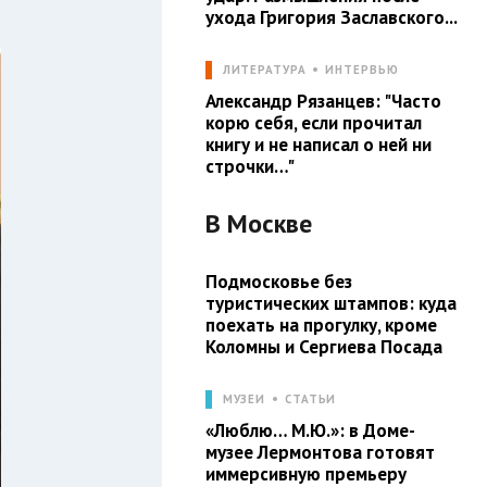
ухода Григория Заславского...
ЛИТЕРАТУРА
ИНТЕРВЬЮ
Александр Рязанцев: "Часто
корю себя, если прочитал
книгу и не написал о ней ни
строчки…"
В
Москве
Подмосковье без
туристических штампов: куда
поехать на прогулку, кроме
Коломны и Сергиева Посада
МУЗЕИ
СТАТЬИ
«Люблю… М.Ю.»: в Доме-
музее Лермонтова готовят
иммерсивную премьеру