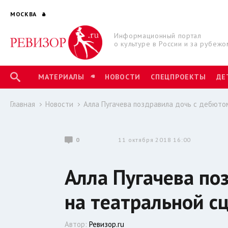
МОСКВА
Информационный портал
о культуре в России и за рубежо
МАТЕРИАЛЫ
НОВОСТИ
СПЕЦПРОЕКТЫ
ДЕ
Главная
Новости
Алла Пугачева поздравила дочь с дебюто
0
11 октября 2018 16:00
Алла Пугачева по
на театральной с
Автор:
Ревизор.ru