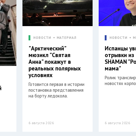
НОВОСТИ
МАТЕРИАЛ
НОВОСТИ
М
"Арктический"
Испанцы ув
мюзикл "Святая
отрывки из
Анна" покажут в
SHAMAN "Ро
реальных полярных
мама"
условиях
Ролик транслир
новостях корп
Готовится первая в истории
й
постановка представления
на борту ледокола.
6 августа 2026
6 августа 2026