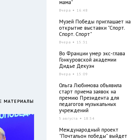
мама"
Вчера
16:48
Музей Победы приглашает на
открытие выставки "Спорт.
Спорт. Спорт"
Вчера
15:31
Во Франции умер экс-глава
Гонкуровской академии
Дидье Декуэн
Вчера
15:09
Ольга Любимова объявила
старт приема заявок на
премию Президента для
Е МАТЕРИАЛЫ
педагогов музыкальных
учреждений
5 августа
18:54
Международный проект
"Почтальон победы" выйдет