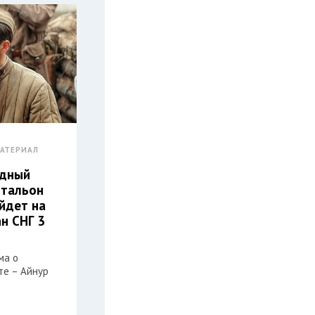
АТЕРИАЛ
дный
чтальон
йдет на
н СНГ 3
ма о
те – Айнур