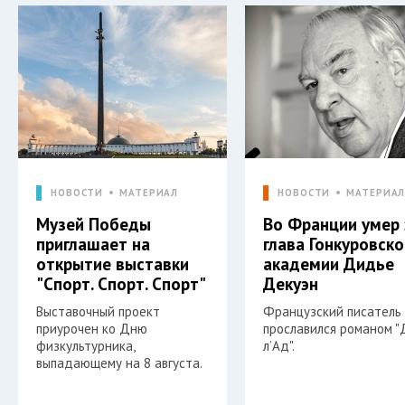
НОВОСТИ
МАТЕРИАЛ
НОВОСТИ
МАТЕРИА
Музей Победы
Во Франции умер 
приглашает на
глава Гонкуровско
открытие выставки
академии Дидье
"Спорт. Спорт. Спорт"
Декуэн
Выставочный проект
Французский писатель
приурочен ко Дню
прославился романом 
физкультурника,
л’Ад".
выпадающему на 8 августа.