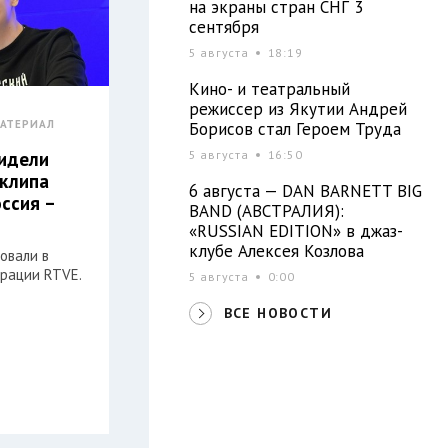
на экраны стран СНГ 3
сентября
5 августа
18:19
Кино- и театральный
режиссер из Якутии Андрей
АТЕРИАЛ
Борисов стал Героем Труда
5 августа
16:50
идели
 клипа
6 августа — DAN BARNETT BIG
ссия –
BAND (АВСТРАЛИЯ):
«RUSSIAN EDITION» в джаз-
клубе Алексея Козлова
овали в
орации RTVE.
5 августа
0:00
ВСЕ НОВОСТИ