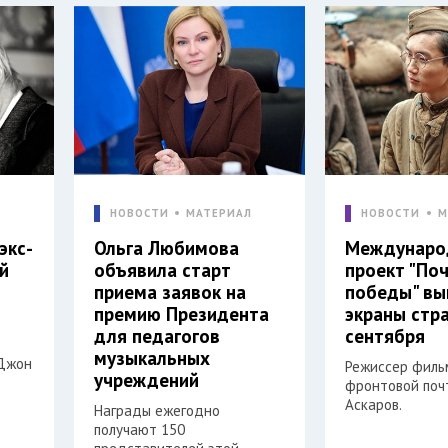
Л
НОВОСТИ
МАТЕРИАЛ
НОВОСТИ
М
экс-
Ольга Любимова
Междунаро
й
объявила старт
проект "По
приема заявок на
победы" вы
премию Президента
экраны стра
для педагогов
сентября
музыкальных
"Джон
Режиссер филь
учреждений
фронтовой поч
Аскаров.
Награды ежегодно
получают 150