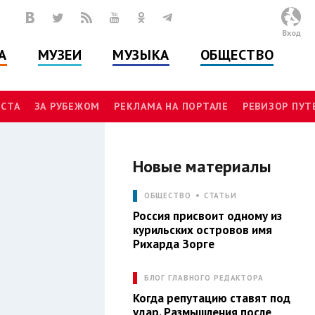
Вход
А
МУЗЕИ
МУЗЫКА
ОБЩЕСТВО
СТА
ЗА РУБЕЖОМ
РЕКЛАМА НА ПОРТАЛЕ
РЕВИЗОР ПУ
Новые материалы
И
ОБЩЕСТВО
СТАТЬИ
Россия присвоит одному из
курильских островов имя
Рихарда Зорге
БЛОГ ГЛАВНОГО РЕДАКТОРА
Когда репутацию ставят под
удар. Размышления после