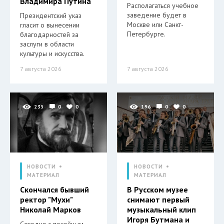
Владимира Путина
Располагаться учебное
заведение будет в
Президентский указ
Москве или Санкт-
гласит о вынесении
Петербурге.
благодарностей за
заслуги в области
культуры и искусства.
7 августа 2026
7 августа 2026
235
0
0
196
0
0
НОВОСТИ
НОВОСТИ
МАТЕРИАЛ
МАТЕРИАЛ
Скончался бывший
В Русском музее
ректор "Мухи"
снимают первый
Николай Марков
музыкальный клип
Игоря Бутмана и