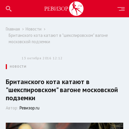
Главная
Новости
Британского кота катают в "шекспировском" вагоне
московской подземки
13 октября 2016 12:12
НОВОСТИ
Британского кота катают в
"шекспировском" вагоне московской
подземки
Автор:
Ревизор.ru