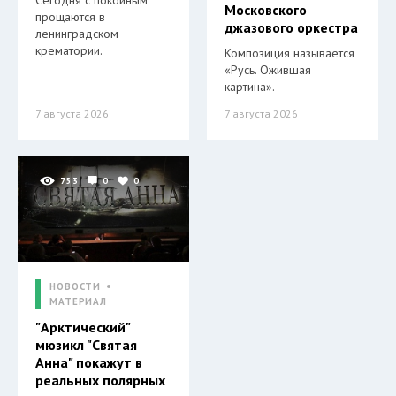
Сегодня с покойным
Московского
прощаются в
джазового оркестра
ленинградском
крематории.
Композиция называется
«Русь. Ожившая
картина».
7 августа 2026
7 августа 2026
753
0
0
НОВОСТИ
МАТЕРИАЛ
"Арктический"
мюзикл "Святая
Анна" покажут в
реальных полярных