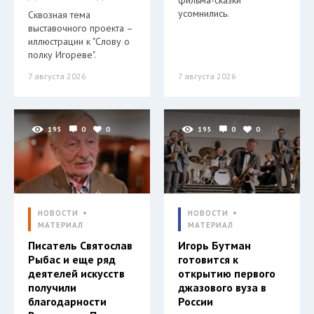
фильма-сказки
усомнились.
Сквозная тема
выставочного проекта –
иллюстрации к "Слову о
полку Игореве".
7 августа 2026
7 августа 2026
195
0
0
195
0
0
НОВОСТИ
НОВОСТИ
МАТЕРИАЛ
МАТЕРИАЛ
Писатель Святослав
Игорь Бутман
Рыбас и еще ряд
готовится к
деятелей искусств
открытию первого
получили
джазового вуза в
благодарности
России