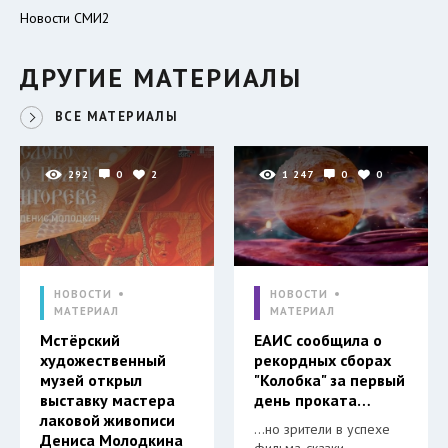
Новости СМИ2
ДРУГИЕ МАТЕРИАЛЫ
ВСЕ МАТЕРИАЛЫ
292
0
2
1 247
0
0
НОВОСТИ
НОВОСТИ
МАТЕРИАЛ
МАТЕРИАЛ
Мстёрский
ЕАИС сообщила о
художественный
рекордных сборах
музей открыл
"Колобка" за первый
выставку мастера
день проката…
лаковой живописи
…но зрители в успехе
Дениса Молодкина