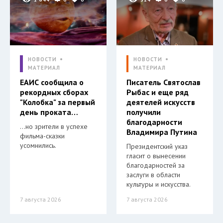
НОВОСТИ
НОВОСТИ
МАТЕРИАЛ
МАТЕРИАЛ
ЕАИС сообщила о
Писатель Святослав
рекордных сборах
Рыбас и еще ряд
"Колобка" за первый
деятелей искусств
день проката…
получили
благодарности
…но зрители в успехе
Владимира Путина
фильма-сказки
усомнились.
Президентский указ
гласит о вынесении
благодарностей за
заслуги в области
культуры и искусства.
7 августа 2026
7 августа 2026