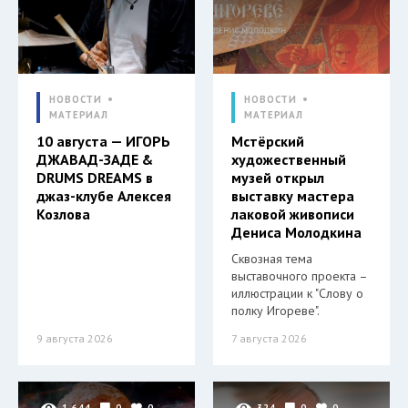
НОВОСТИ
НОВОСТИ
МАТЕРИАЛ
МАТЕРИАЛ
10 августа — ИГОРЬ
Мстёрский
ДЖАВАД-ЗАДЕ &
художественный
DRUMS DREAMS в
музей открыл
джаз-клубе Алексея
выставку мастера
Козлова
лаковой живописи
Дениса Молодкина
Сквозная тема
выставочного проекта –
иллюстрации к "Слову о
полку Игореве".
9 августа 2026
7 августа 2026
1 644
0
0
324
0
0