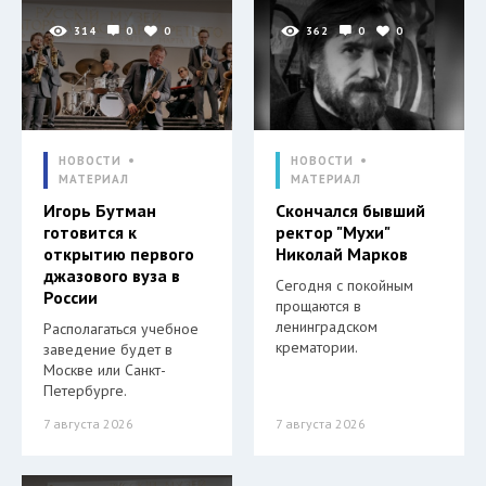
314
0
0
362
0
0
НОВОСТИ
НОВОСТИ
МАТЕРИАЛ
МАТЕРИАЛ
Игорь Бутман
Скончался бывший
готовится к
ректор "Мухи"
открытию первого
Николай Марков
джазового вуза в
Сегодня с покойным
России
прощаются в
ленинградском
Располагаться учебное
крематории.
заведение будет в
Москве или Санкт-
Петербурге.
7 августа 2026
7 августа 2026