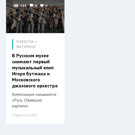
239
0
0
НОВОСТИ
МАТЕРИАЛ
В Русском музее
снимают первый
музыкальный клип
Игоря Бутмана и
Московского
джазового оркестра
Композиция называется
«Русь. Ожившая
картина».
7 августа 2026