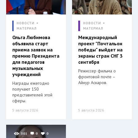
НОВОСТИ
НОВОСТИ
МАТЕРИАЛ
МАТЕРИАЛ
Ольга Любимова
Международный
объявила старт
проект "Почтальон
приема заявок на
победы" выйдет на
премию Президента
экраны стран СНГ 3
для педагогов
сентября
музыкальных
Режиссер фильма о
учреждений
фронтовой почте –
Айнур Аскаров.
Награды ежегодно
получают 150
представителей этой
сферы.
5 августа 2026
5 августа 2026
301
0
0