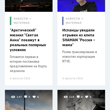
НОВОСТИ
НОВОСТИ
МАТЕРИАЛ
МАТЕРИАЛ
"Арктический"
Испанцы увидели
мюзикл "Святая
отрывки из клипа
Анна" покажут в
SHAMAN "Россия –
реальных полярных
мама"
условиях
Ролик транслировали в
новостях корпорации
Готовится первая в
RTVE.
истории постановка
представления на борту
ледокола.
6 августа 2026
6 августа 2026
147
0
0
128
0
0