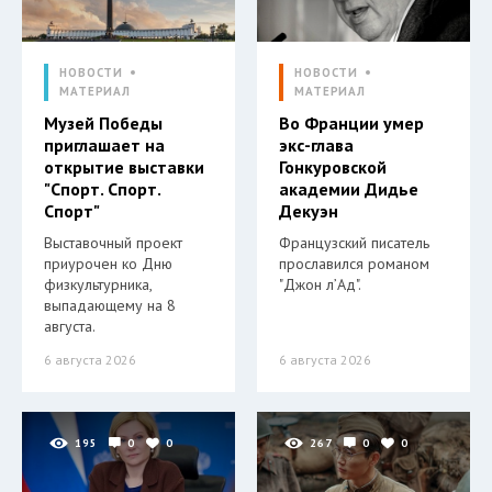
НОВОСТИ
НОВОСТИ
МАТЕРИАЛ
МАТЕРИАЛ
Музей Победы
Во Франции умер
приглашает на
экс-глава
открытие выставки
Гонкуровской
"Спорт. Спорт.
академии Дидье
Спорт"
Декуэн
Выставочный проект
Французский писатель
приурочен ко Дню
прославился романом
физкультурника,
"Джон л’Ад".
выпадающему на 8
августа.
6 августа 2026
6 августа 2026
195
0
0
267
0
0