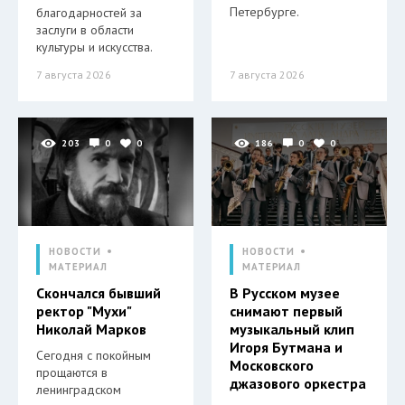
Петербурге.
благодарностей за
заслуги в области
культуры и искусства.
7 августа 2026
7 августа 2026
203
0
0
186
0
0
НОВОСТИ
НОВОСТИ
МАТЕРИАЛ
МАТЕРИАЛ
Скончался бывший
В Русском музее
ректор "Мухи"
снимают первый
Николай Марков
музыкальный клип
Игоря Бутмана и
Сегодня с покойным
Московского
прощаются в
джазового оркестра
ленинградском