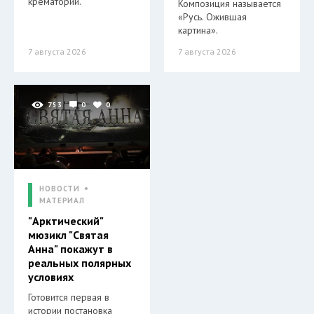
крематории.
Композиция называется
«Русь. Ожившая
картина».
7 августа 2026
7 августа 2026
753
0
0
НОВОСТИ
МАТЕРИАЛ
"Арктический"
мюзикл "Святая
Анна" покажут в
реальных полярных
условиях
Готовится первая в
истории постановка