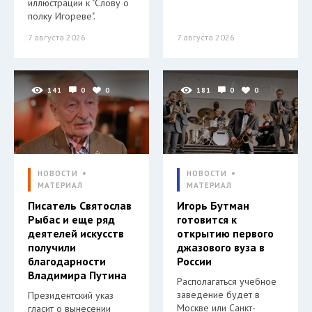
иллюстрации к "Слову о
полку Игореве".
7 августа 2026
7 августа 2026
141
0
0
181
0
0
НОВОСТИ
НОВОСТИ
МАТЕРИАЛ
МАТЕРИАЛ
Писатель Святослав
Игорь Бутман
Рыбас и еще ряд
готовится к
деятелей искусств
открытию первого
получили
джазового вуза в
благодарности
России
Владимира Путина
Располагаться учебное
заведение будет в
Президентский указ
Москве или Санкт-
гласит о вынесении