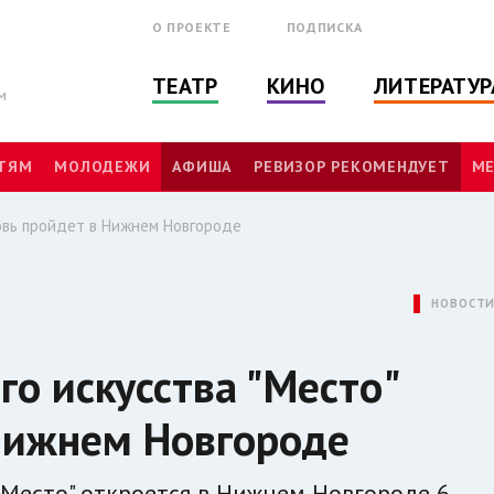
О ПРОЕКТЕ
ПОДПИСКА
ТЕАТР
КИНО
ЛИТЕРАТУР
м
ТЯМ
МОЛОДЕЖИ
АФИША
РЕВИЗОР РЕКОМЕНДУЕТ
МЕ
новь пройдет в Нижнем Новгороде
НОВОСТ
го искусства "Место"
Нижнем Новгороде
"Место" откроется в Нижнем Новгороде 6