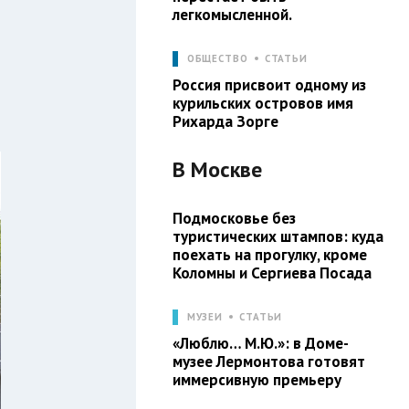
легкомысленной.
ОБЩЕСТВО
СТАТЬИ
Россия присвоит одному из
курильских островов имя
Рихарда Зорге
В
Москве
Подмосковье без
туристических штампов: куда
поехать на прогулку, кроме
Коломны и Сергиева Посада
МУЗЕИ
СТАТЬИ
«Люблю… М.Ю.»: в Доме-
музее Лермонтова готовят
иммерсивную премьеру