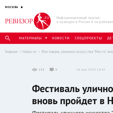
МОСКВА
Информационный портал
о культуре в России и за рубежо
МАТЕРИАЛЫ
НОВОСТИ
СПЕЦПРОЕКТЫ
ДЕ
Главная
Новости
Фестиваль уличного искусства "Место" в
255
0
28 мая 2019 10:45
Фестиваль улично
вновь пройдет в 
Фестиваль уличного искусства 