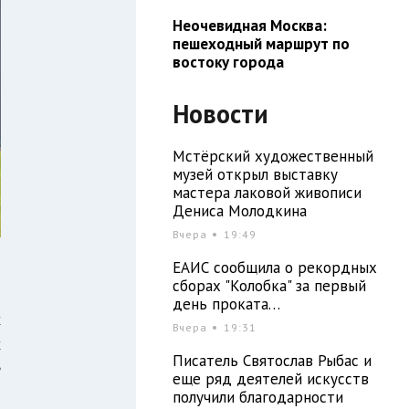
Неочевидная Москва:
пешеходный маршрут по
востоку города
Новости
Мстёрский художественный
музей открыл выставку
мастера лаковой живописи
Дениса Молодкина
Вчера
19:49
ЕАИС сообщила о рекордных
сборах "Колобка" за первый
день проката…
х
Вчера
19:31
х
Писатель Святослав Рыбас и
е
еще ряд деятелей искусств
получили благодарности