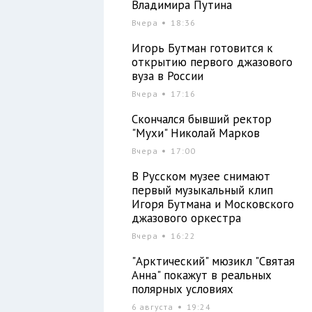
Владимира Путина
Вчера
18:36
т
т
Игорь Бутман готовится к
открытию первого джазового
вуза в России
Вчера
17:16
й
Скончался бывший ректор
"Мухи" Николай Марков
Вчера
17:00
и
и
В Русском музее снимают
первый музыкальный клип
Игоря Бутмана и Московского
джазового оркестра
Вчера
16:22
"Арктический" мюзикл "Святая
Анна" покажут в реальных
полярных условиях
6 августа
19:24