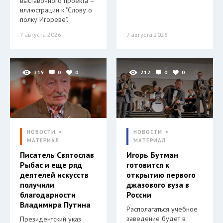
выставочного проекта –
иллюстрации к "Слову о
полку Игореве".
7 августа 2026
7 августа 2026
219
0
0
212
0
0
НОВОСТИ
НОВОСТИ
МАТЕРИАЛ
МАТЕРИАЛ
Писатель Святослав
Игорь Бутман
Рыбас и еще ряд
готовится к
деятелей искусств
открытию первого
получили
джазового вуза в
благодарности
России
Владимира Путина
Располагаться учебное
заведение будет в
Президентский указ