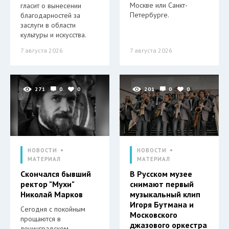
Москве или Санкт-
гласит о вынесении
Петербурге.
благодарностей за
заслуги в области
культуры и искусства.
7 августа 2026
7 августа 2026
271
0
0
201
0
0
НОВОСТИ
НОВОСТИ
МАТЕРИАЛ
МАТЕРИАЛ
Скончался бывший
В Русском музее
ректор "Мухи"
снимают первый
Николай Марков
музыкальный клип
Игоря Бутмана и
Сегодня с покойным
Московского
прощаются в
джазового оркестра
ленинградском