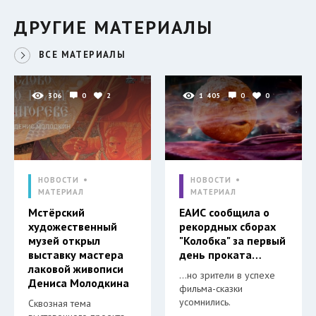
ДРУГИЕ МАТЕРИАЛЫ
ВСЕ МАТЕРИАЛЫ
306
0
2
1 405
0
0
НОВОСТИ
НОВОСТИ
МАТЕРИАЛ
МАТЕРИАЛ
Мстёрский
ЕАИС сообщила о
художественный
рекордных сборах
музей открыл
"Колобка" за первый
выставку мастера
день проката…
лаковой живописи
…но зрители в успехе
Дениса Молодкина
фильма-сказки
усомнились.
Сквозная тема