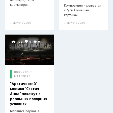
крематории.
Композиция называется
«Русь. Ожившая
картина».
7 августа 2026
7 августа 2026
772
0
0
НОВОСТИ
МАТЕРИАЛ
"Арктический"
мюзикл "Святая
Анна" покажут в
реальных полярных
условиях
Готовится первая в