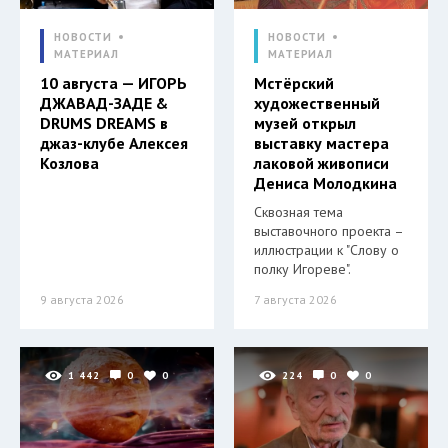
НОВОСТИ
НОВОСТИ
МАТЕРИАЛ
МАТЕРИАЛ
10 августа — ИГОРЬ
Мстёрский
ДЖАВАД-ЗАДЕ &
художественный
DRUMS DREAMS в
музей открыл
джаз-клубе Алексея
выставку мастера
Козлова
лаковой живописи
Дениса Молодкина
Сквозная тема
выставочного проекта –
иллюстрации к "Слову о
полку Игореве".
9 августа 2026
7 августа 2026
1 442
0
0
224
0
0