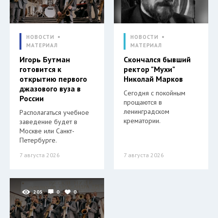
НОВОСТИ
НОВОСТИ
МАТЕРИАЛ
МАТЕРИАЛ
Игорь Бутман
Скончался бывший
готовится к
ректор "Мухи"
открытию первого
Николай Марков
джазового вуза в
Сегодня с покойным
России
прощаются в
ленинградском
Располагаться учебное
крематории.
заведение будет в
Москве или Санкт-
Петербурге.
7 августа 2026
7 августа 2026
205
0
0