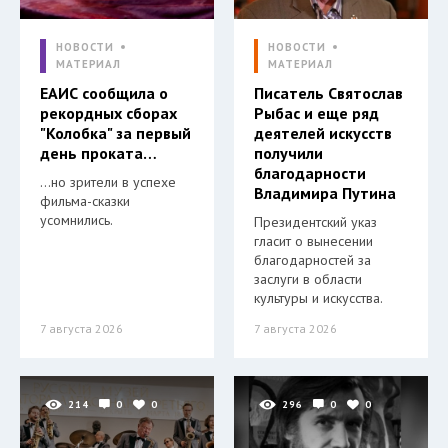
НОВОСТИ
НОВОСТИ
МАТЕРИАЛ
МАТЕРИАЛ
ЕАИС сообщила о
Писатель Святослав
рекордных сборах
Рыбас и еще ряд
"Колобка" за первый
деятелей искусств
день проката…
получили
благодарности
…но зрители в успехе
Владимира Путина
фильма-сказки
усомнились.
Президентский указ
гласит о вынесении
благодарностей за
заслуги в области
культуры и искусства.
7 августа 2026
7 августа 2026
214
0
0
296
0
0