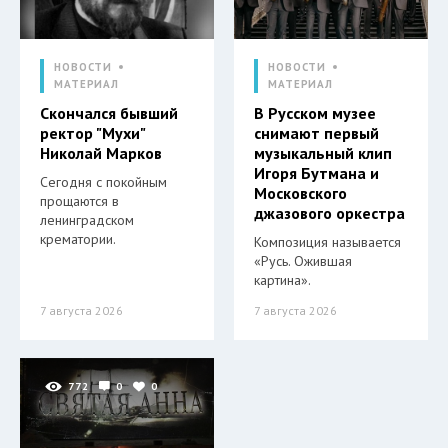
НОВОСТИ
НОВОСТИ
МАТЕРИАЛ
МАТЕРИАЛ
Скончался бывший
В Русском музее
ректор "Мухи"
снимают первый
Николай Марков
музыкальный клип
Игоря Бутмана и
Сегодня с покойным
Московского
прощаются в
джазового оркестра
ленинградском
крематории.
Композиция называется
«Русь. Ожившая
картина».
7 августа 2026
7 августа 2026
772
0
0