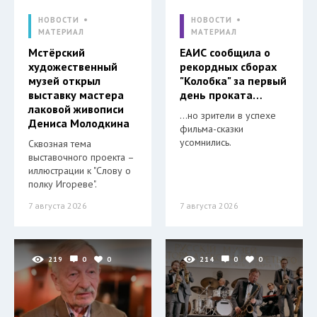
НОВОСТИ
НОВОСТИ
МАТЕРИАЛ
МАТЕРИАЛ
Мстёрский
ЕАИС сообщила о
художественный
рекордных сборах
музей открыл
"Колобка" за первый
выставку мастера
день проката…
лаковой живописи
…но зрители в успехе
Дениса Молодкина
фильма-сказки
усомнились.
Сквозная тема
выставочного проекта –
иллюстрации к "Слову о
полку Игореве".
7 августа 2026
7 августа 2026
219
0
0
214
0
0