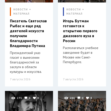
НОВОСТИ
НОВОСТИ
МАТЕРИАЛ
МАТЕРИАЛ
Писатель Святослав
Игорь Бутман
Рыбас и еще ряд
готовится к
деятелей искусств
открытию первого
получили
джазового вуза в
благодарности
России
Владимира Путина
Располагаться учебное
заведение будет в
Президентский указ
Москве или Санкт-
гласит о вынесении
Петербурге.
благодарностей за
заслуги в области
культуры и искусства.
7 августа 2026
7 августа 2026
271
0
0
201
0
0