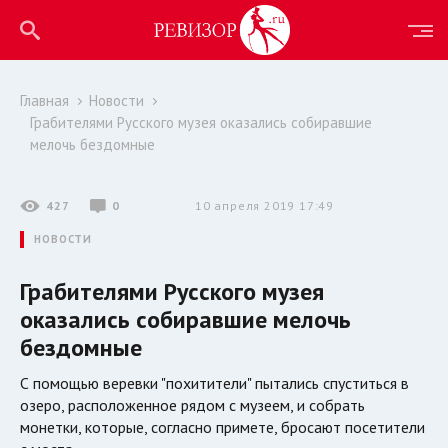
Главная
Новости
Грабителями Русского музея оказались собиравшие
мелочь бездомные
427
0
10 апреля 2019 17:49
НОВОСТИ
Грабителями Русского музея
оказались собиравшие мелочь
бездомные
С помощью веревки "похитители" пытались спуститься в
озеро, расположенное рядом с музеем, и собрать
монетки, которые, согласно примете, бросают посетители