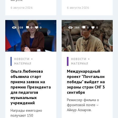
6 августа 2026
6 августа 2026
208
0
0
289
0
0
НОВОСТИ
НОВОСТИ
МАТЕРИАЛ
МАТЕРИАЛ
Ольга Любимова
Международный
объявила старт
проект "Почтальон
приема заявок на
победы" выйдет на
премию Президента
экраны стран СНГ 3
для педагогов
сентября
музыкальных
Режиссер фильма о
учреждений
фронтовой почте –
Айнур Аскаров.
Награды ежегодно
получают 150