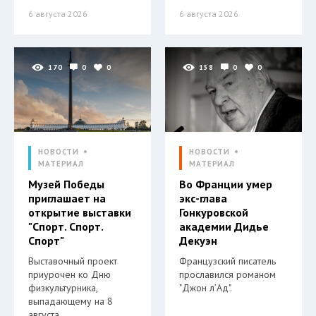
6 августа 2026
6 августа 2026
170
0
0
158
0
0
НОВОСТИ
НОВОСТИ
МАТЕРИАЛ
МАТЕРИАЛ
Музей Победы
Во Франции умер
приглашает на
экс-глава
открытие выставки
Гонкуровской
"Спорт. Спорт.
академии Дидье
Спорт"
Декуэн
Выставочный проект
Французский писатель
приурочен ко Дню
прославился романом
физкультурника,
"Джон л’Ад".
выпадающему на 8
августа.