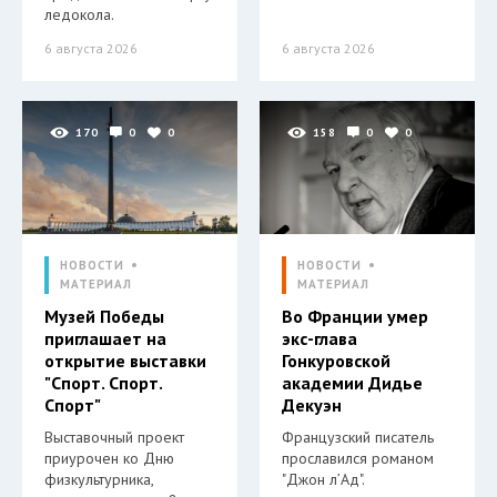
ледокола.
6 августа 2026
6 августа 2026
170
0
0
158
0
0
НОВОСТИ
НОВОСТИ
МАТЕРИАЛ
МАТЕРИАЛ
Музей Победы
Во Франции умер
приглашает на
экс-глава
открытие выставки
Гонкуровской
"Спорт. Спорт.
академии Дидье
Спорт"
Декуэн
Выставочный проект
Французский писатель
приурочен ко Дню
прославился романом
физкультурника,
"Джон л’Ад".