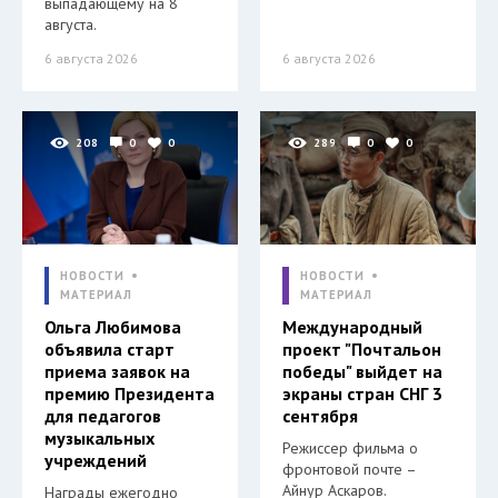
выпадающему на 8
августа.
6 августа 2026
6 августа 2026
208
0
0
289
0
0
НОВОСТИ
НОВОСТИ
МАТЕРИАЛ
МАТЕРИАЛ
Ольга Любимова
Международный
объявила старт
проект "Почтальон
приема заявок на
победы" выйдет на
премию Президента
экраны стран СНГ 3
для педагогов
сентября
музыкальных
Режиссер фильма о
учреждений
фронтовой почте –
Айнур Аскаров.
Награды ежегодно