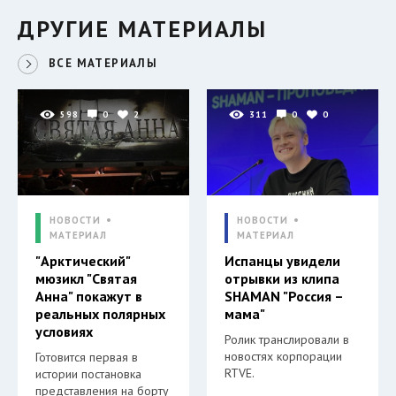
ДРУГИЕ МАТЕРИАЛЫ
ВСЕ МАТЕРИАЛЫ
598
0
2
311
0
0
НОВОСТИ
НОВОСТИ
МАТЕРИАЛ
МАТЕРИАЛ
"Арктический"
Испанцы увидели
мюзикл "Святая
отрывки из клипа
Анна" покажут в
SHAMAN "Россия –
реальных полярных
мама"
условиях
Ролик транслировали в
новостях корпорации
Готовится первая в
RTVE.
истории постановка
представления на борту