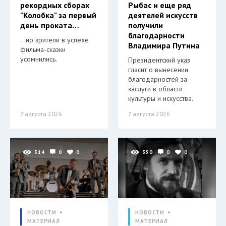
рекордных сборах
Рыбас и еще ряд
"Колобка" за первый
деятелей искусств
день проката…
получили
благодарности
…но зрители в успехе
Владимира Путина
фильма-сказки
усомнились.
Президентский указ
гласит о вынесении
благодарностей за
заслуги в области
культуры и искусства.
7 августа 2026
7 августа 2026
314
0
0
350
0
0
НОВОСТИ
НОВОСТИ
МАТЕРИАЛ
МАТЕРИАЛ