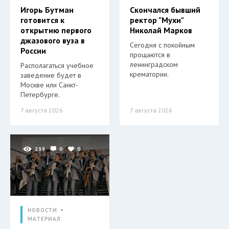
Игорь Бутман
Скончался бывший
готовится к
ректор "Мухи"
открытию первого
Николай Марков
джазового вуза в
Сегодня с покойным
России
прощаются в
ленинградском
Располагаться учебное
крематории.
заведение будет в
Москве или Санкт-
Петербурге.
7 августа 2026
7 августа 2026
239
0
0
НОВОСТИ
МАТЕРИАЛ