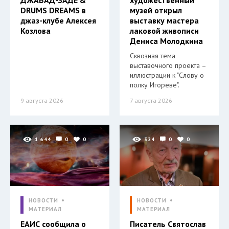
ДЖАВАД-ЗАДЕ &
художественный
DRUMS DREAMS в
музей открыл
джаз-клубе Алексея
выставку мастера
Козлова
лаковой живописи
Дениса Молодкина
Сквозная тема
выставочного проекта –
иллюстрации к "Слову о
полку Игореве".
9 августа 2026
7 августа 2026
1 644
0
0
324
0
0
НОВОСТИ
НОВОСТИ
МАТЕРИАЛ
МАТЕРИАЛ
ЕАИС сообщила о
Писатель Святослав