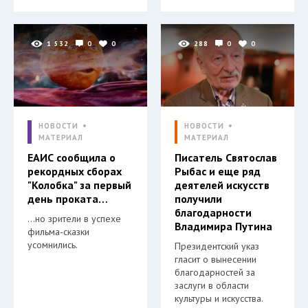
1 532
0
0
288
0
0
НОВОСТИ
НОВОСТИ
МАТЕРИАЛ
МАТЕРИАЛ
ЕАИС сообщила о
Писатель Святослав
рекордных сборах
Рыбас и еще ряд
"Колобка" за первый
деятелей искусств
день проката…
получили
благодарности
…но зрители в успехе
Владимира Путина
фильма-сказки
усомнились.
Президентский указ
гласит о вынесении
благодарностей за
заслуги в области
культуры и искусства.