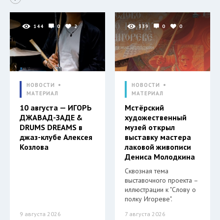
144
0
2
339
0
0
НОВОСТИ
НОВОСТИ
МАТЕРИАЛ
МАТЕРИАЛ
10 августа — ИГОРЬ
Мстёрский
ДЖАВАД-ЗАДЕ &
художественный
DRUMS DREAMS в
музей открыл
джаз-клубе Алексея
выставку мастера
Козлова
лаковой живописи
Дениса Молодкина
Сквозная тема
выставочного проекта –
иллюстрации к "Слову о
полку Игореве".
9 августа 2026
7 августа 2026