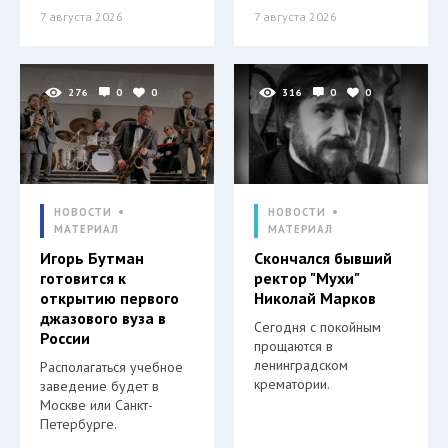
7 августа 2026
7 августа 2026
276
0
0
316
0
0
НОВОСТИ
НОВОСТИ
МАТЕРИАЛ
МАТЕРИАЛ
Игорь Бутман
Скончался бывший
готовится к
ректор "Мухи"
открытию первого
Николай Марков
джазового вуза в
Сегодня с покойным
России
прощаются в
ленинградском
Располагаться учебное
крематории.
заведение будет в
Москве или Санкт-
Петербурге.